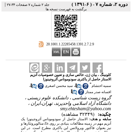
دوره ۲، شماره ۷ - ( ۶-۱۳۹۱ )
|
جلد ۲ شماره ۷ صفحات ۳۴-۲۷
برگشت به فهرست نسخه ها
‎ 20.1001.1.22285458.1391.2.7.2.9
کلونینگ ، بیان ژن، خالص سازی و تعیین خصوصیات آنزیم
الاستاز حاصل از باکتری سودوموناس آئروجینوزا
*
،
،
سمیه احتشام
سید محسن اصغری
افسانه صدر ممتاز
گروه زیست شناسی ، دانشکده علوم زیستی ،
دانشگاه آزاد اسلامی واحدپرند، تهران،ایران ،
smy.ehtesham@yahoo.com
چکیده:
(۳۲۳۴۹ مشاهده)
سابقه و هدف:
الاستاز حاصل از سودوموناس آئروجینوزا یک
آنزیم مهم در زمینه مطالعات بنیادی بر روی Zn-متالوپروتئازها و
نیز بعنوان فاکتور ویرولانس این باکتری مطرح است. در این