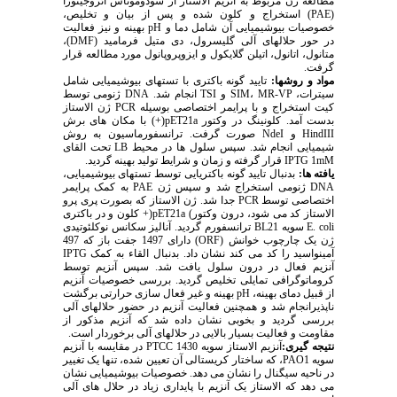
مطالعه ژن مربوط به آنزیم الاستاز از سودوموناس آئروجینوزا
(PAE) استخراج و کلون شده و پس از بیان و تخلیص،
خصوصیات بیوشیمیایی آن شامل دما و pH بهینه و نیز فعالیت
در حور حلالهای آلی گلیسرول، دی متیل فرمامید (DMF)،
متانول، اتانول، اتیلن گلایکول و ایزوپروپانول مورد مطالعه قرار
گرفت.
مواد و روشها:
تایید گونه باکتری با تستهای بیوشیمیایی شامل
سیترات، SIM، MR-VP و TSI انجام شد. DNA ژنومی توسط
کیت استخراج و با پرایمر اختصاصی بوسیله PCR ژن الاستاز
بدست آمد. کلونینگ در وکتور pET21a(+) با مکان های برش
HindIII و NdeI صورت گرفت. ترانسفورماسیون به روش
شیمیایی انجام شد. سپس سلول ها در محیط LB تحت القای
IPTG 1mM قرار گرفته و زمان و شرایط تولید بهینه گردید.
یافته ها:
بدنبال تایید گونه باکتریایی توسط تستهای بیوشیمیایی،
DNA ژنومی استخراج شد و سپس ژن PAE به کمک پرایمر
اختصاصی توسط PCR جدا شد. ژن الاستاز که بصورت پری پرو
الاستاز کد می شود، درون وکتور) pET21a(+ کلون و در باکتری
E. coli سویه BL21 ترانسفورم گردید. آنالیز سکانس نوکلئوتیدی
ژن یک چارچوب خوانش (ORF) دارای 1497 جفت باز که 497
آمینواسید را کد می کند نشان داد. بدنبال القاء به کمک IPTG
آنزیم فعال در درون سلول یافت شد. سپس آنزیم توسط
کروماتوگرافی تمایلی تخلیص گردید. بررسی خصوصیات آنزیم
از قبیل دمای بهینه، pH بهینه و غیر فعال سازی حرارتی برگشت
ناپذیرانجام شد و همچنین فعالیت آنزیم در حضور حلالهای آلی
بررسی گردید و بخوبی نشان داده شد که آنزیم مذکور از
مقاومت و فعالیت بسیار بالایی در حلالهای آلی برخوردار است.
نتیجه گیری:
آنزیم الاستاز سویه PTCC 1430 در مقایسه با آنزیم
سویه PAO1، که ساختار کریستالی آن تعیین شده، تنها یک تغییر
در ناحیه سیگنال را نشان می دهد. خصوصیات بیوشیمیایی نشان
می دهد که الاستاز یک آنزیم با پایداری زیاد در حلال های آلی