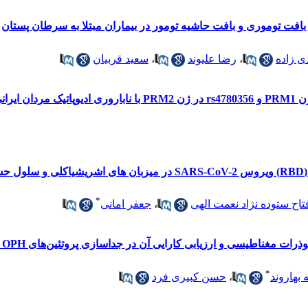
ی زاده
،
رضا علیوند
،
سعید قربیان
مار
*
تاح ستوده نژاد نعمت الهی
،
جعفر امانی
*
 بهاروند
،
حسن کبیری فرد