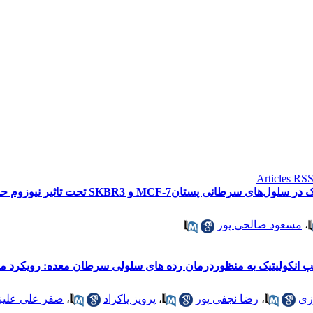
MCF و SKBR3 تحت تاثیر نیوزوم حاوی فارنسول و جینجرول
،
مسعود صالحی پور
انکولیتیک به منظوردرمان رده های سلولی سرطان معده: رویکرد مبتن
زی
،
رضا نجفی پور
،
پرویز پاکزاد
،
صفر علی علیز