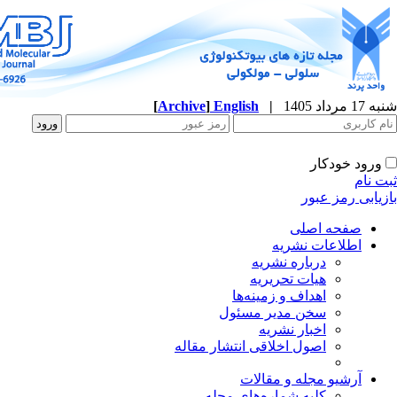
شنبه 17 مرداد 1405
|
English
]
Archive
[
ورود خودکار
ثبت نام
بازیابی رمز عبور
صفحه اصلی
اطلاعات نشریه
درباره نشریه
هیات تحریریه
اهداف و زمینه‌ها
سخن مدیر مسئول
اخبار نشریه
اصول اخلاقی انتشار مقاله
آرشیو مجله و مقالات
کلیه شماره‌های مجله