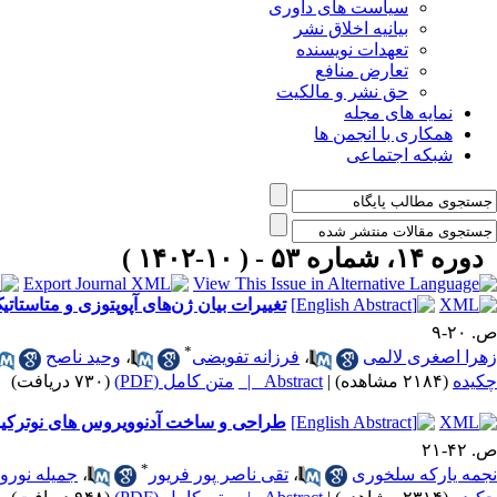
سیاست های داوری
بیانیه اخلاق نشر
تعهدات نویسنده
تعارض منافع
حق نشر و مالکیت
نمایه های مجله
همکاری با انجمن ها
شبکه اجتماعی
دوره ۱۴، شماره ۵۳ - ( ۱۰-۱۴۰۲ )
تغییرات بیان ژن‌های آپوپتوزی و متاستاتیک در سلول‌های سرطانی پستان-7
ص. ۲۰-۹
*
زهرا اصغری لالمی
،
فرزانه تفویضی
،
وحید ناصح
چکیده
(۲۱۸۴ مشاهده)
|
Abstract |
متن کامل (PDF)
(۷۳۰ دریافت)
طراحی و ساخت آدنوویروس های نوترکیب 
ص. ۴۲-۲۱
*
نجمه یارکه سلخوری
،
تقی ناصر پور فریور
،
جمیله نورو