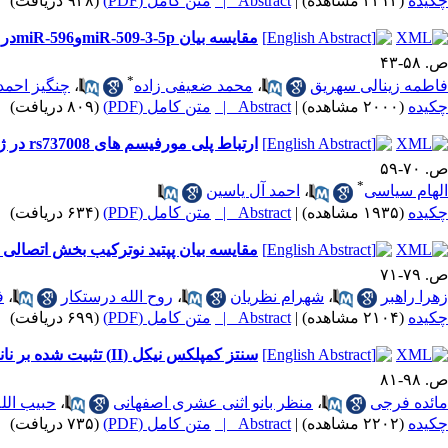
چکیده
(۲۳۱۴ مشاهده)
|
Abstract |
متن کامل (PDF)
(۹۴۸ دریافت)
مقایسه بیان miR-509-3-5pوmiR-596در بافت توموری و بافت حاشیه تومور در بیماران مبتلا به سرطان پستان
ص. ۵۸-۴۳
*
فاطمه زینالی سهریق
،
محمد ضعیفی زاده
،
چنگیز احمد
چکیده
(۲۰۰۰ مشاهده)
|
Abstract |
متن کامل (PDF)
(۸۰۹ دریافت)
ارتباط پلی مورفیسم های rs737008 در ژن PRM1 و rs4780356 در ژن PRM2 با ناباروری ادیوپاتیک مردان ایرانی
ص. ۷۰-۵۹
*
الهام سیاسی
،
احمد آل یاسین
چکیده
(۱۹۳۵ مشاهده)
|
Abstract |
متن کامل (PDF)
(۶۳۴ دریافت)
مقایسه بیان پپتید نوترکیب بخش اتصالی (RBD) ویروس SARS-CoV-2 در میزبان های اشریشیاکلی و سلول حشره و ارزیابی عملکرد پروتئین نوترکیب با سرم بی
ص. ۷۹-۷۱
زهرا راهبر
،
شهرام نظریان
،
روح الله درستکار
،
ف
چکیده
(۲۱۰۴ مشاهده)
|
Abstract |
متن کامل (PDF)
(۶۹۹ دریافت)
سنتز کمپلکس نیکل (II) تثبیت شده بر نانوذرات مغناطیسی و ارزیابی کارایی آن در جداسازی پروتئین‌های OPH وOmpW
ص. ۹۸-۸۱
مائده فرجی
،
منظر بانو اثنی عشری اصفهانی
،
حبیب الله
چکیده
(۲۲۰۲ مشاهده)
|
Abstract |
متن کامل (PDF)
(۷۳۵ دریافت)