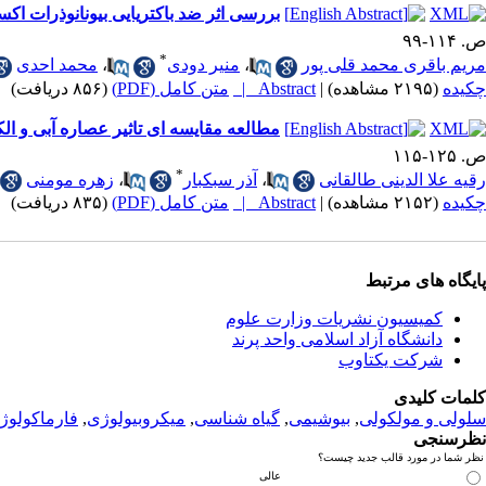
بررسی اثر ضد باکتریایی بیونانوذرات ا
ص. ۱۱۴-۹۹
*
مریم باقری محمد قلی پور
،
منیر دودی
،
محمد احدی
چکیده
(۲۱۹۵ مشاهده)
|
Abstract |
متن کامل (PDF)
(۸۵۶ دریافت)
مطالعه مقایسه ای تاثیر عصاره آبی و ال
ص. ۱۲۵-۱۱۵
*
رقیه علا الدینی طالقانی
،
آذر سبکبار
،
زهره مومنی
چکیده
(۲۱۵۲ مشاهده)
|
Abstract |
متن کامل (PDF)
(۸۳۵ دریافت)
پ
ایگاه های مرتبط
کمیسیون نشریات وزارت علوم
دانشگاه آزاد اسلامی واحد پرند
شرکت یکتاوب
کلمات کلیدی
سلولی و مولکولی
,
بیوشیمی
,
گیاه شناسی
,
میکروبیولوژی
,
فارماکولوژ
نظرسنجی
نظر شما در مورد قالب جدید چیست؟
عالی