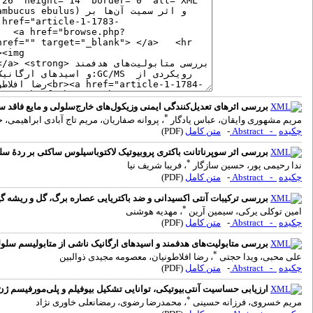
بررسی اثرهای تعدیل‌کنندگی ایمنی وزیکول‌های خارج‌سلولی و مایع فاقد سل
*
مریم مشهوری وایقان، عباس یادگار
، پروانه صفاریان، مریم تاج آبادی ابراهیمی، 
چکیده
- Abstract
-
متن کامل
(PDF)
بررسی اثر سوپرناتانت باکتری پروبیوتیک لاکتوباسیلوس ساکئی بر ردۀ سلولی SK-OV-3 سرطان ت
*
ندا رحیمی پور، حسین سازگار
، فریبا شریف نیا
چکیده
- Abstract
-
متن کامل
(PDF)
بررسی ترکیبات آنتی اکسیدانی و ضد باکتریایی عصاره برگ، گل و ریشه گیاه آقطی (Sambucus ebulus) و اثر سمیت آن‌ها بر سلو
*
امین توکلی یرکی، سیمین آرین
، مهدیه هوشنی
چکیده
- Abstract
-
متن کامل
(PDF)
بررسی متابولیت‌های هدفمند و اسیدهای ارگانیک ناشی از متابولیسم سلولی در محیط‌کشت سل
*
علی محبی، ویدا حجتی
، رضا افلاطونیان، معصومه مجیدی ذوالبین
چکیده
- Abstract
-
متن کامل
(PDF)
ارزیابی حساسیت آنتی‌بیوتیکی، توانایی تشکیل بیوفیلم و پلی‌مورفیسم ژن IL-1ra در ایزوله‌های اسینتوباکتر بومانی جدا شده از بیماران مبتلا به پنومونی اکتسابی بیمارستا
*
مریم خسروی، فرزانه حسینی
، محمدرضا رضوی، رمضانعلی خاوری نژاد