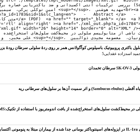
ول باکتری پروبیوتیک باسیلوس کوآگولانس همر بر روی ردۀ سلولی سرطان رودۀ بزرگ -29
حمید اسدزاده عقدایی5
خمدان
ل‌های سرطانی ریه
ول‌های استخراج‌شده از بافت اندومتریوز با استفاده از تکنیک:GC/MS رویکردی از منظر متابولومیکس
نی