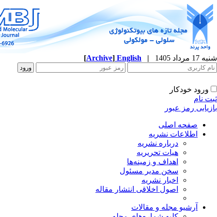
شنبه 17 مرداد 1405
|
English
]
Archive
[
ورود خودکار
ثبت نام
بازیابی رمز عبور
صفحه اصلی
اطلاعات نشریه
درباره نشریه
هیات تحریریه
اهداف و زمینه‌ها
سخن مدیر مسئول
اخبار نشریه
اصول اخلاقی انتشار مقاله
آرشیو مجله و مقالات
کلیه شماره‌های مجله