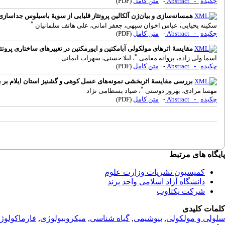
چکیده
- Abstract
-
متن کامل
(PDF)
همسانه‌سازی و بیان‌ژن آلکالین پروتئاز قلیایی از سویۀ باسیلوس جداسازی
*
سکینه یحیایی، عباس اخوان سپهی، جعفر امانی، علی هاتف سلمانیان
چکیده
- Abstract
-
متن کامل
(PDF)
مقایسۀ اثرهای مولکولی آبامکتین و ایورمکتین در تغییرهای ساختاری پروت
*
اسما ولی زاده، پروانه مقامی
، لیلا حسنی، سهراب ایمانی
چکیده
- Abstract
-
متن کامل
(PDF)
بررسی مقایسۀ اثربخشی نمونه‌های عسل کوهی و گشنیز استان ایلام بر ب
*
مهسا مرادی، بهروز دوستی
، صیاد بسطامی نژاد
چکیده
- Abstract
-
متن کامل
(PDF)
پ
ایگاه های مرتبط
کمیسیون نشریات وزارت علوم
دانشگاه آزاد اسلامی واحد پرند
شرکت یکتاوب
کلمات کلیدی
سلولی و مولکولی
,
بیوشیمی
,
گیاه شناسی
,
میکروبیولوژی
,
فارماکولوژ