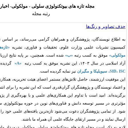
ازه های بیوتکنولوژی سلولی - مولکولی- اخبار نشریه
رتبه مجله
شگران
و
همراهان
گرامی
می‌رساند،
بر
اساس
نتایج
ارزشیابی
سال
۱۴۰۳
وزارت
علوم،
تحقیقات
و
فناوری،
نشریه
«
تازه‌های
بیوتکنولوژی
سلولی
و
رتبه
«
ب
»
شده
است
.
همچنین،
بر
پایه
نتایج
ارزیابی
نشریات
علمی
دانشگاه
۱
،
این
نشریه
موفق
به
کسب
رتبه
«A»
گردیده
است
.
همچنین در پایگاه،
نیز نمایه گردیده است.
ل تلاش‌های مستمر اعضای هیئت تحریریه، همکاری صمیمانه داوران فرهیخته
وهشگران گران‌قدری است که این نشریه را برای انتشار دستاوردهای علمی خود
اوم این همکاری‌های علمی و با بهره‌گیری از پژوهش‌های نوآورانه، گام‌های
دانش و فناوری‌های نوین در حوزه بیوتکنولوژی سلولی و مولکولی برداشته
 دعوت می‌شود تازه‌ترین یافته‌های علمی خود را برای انتشار در این نشریه
تقای جایگاه علمی آن همراه ما باشند
.
زه های بیوتکنولوژی سلولی مولکولی درمرداد ماه یک هزا رو چهارصد مورد