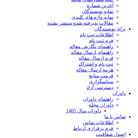
ین شماره
یه نویسندگان
یه واژه های کلیدی
لات پذیرفته شده منتشر نشده
سندگان
اعات ثبت نام
 ثبت نام
نمای نگارش مقاله
نمای ارسال مقاله
 ارسال مقاله
 نام و اشتراک
نه ارسال مقاله
ت منابع
اسگزاری
رسی آزاد
نمای داوران
ران مجله
داوران سال 1405
ا
لاعات تماس
 برقراری ارتباط
افیت