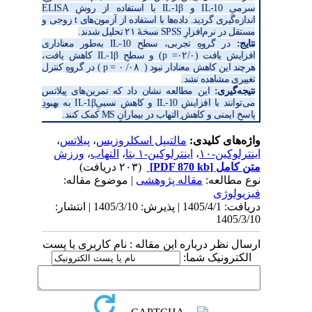
میِ
IL-10
و
IL-1β
با استفاده از روشِ
ELISA
ازه‌گیری گردید. داده‌ها با استفاده از آزمون‌های
t
زوجی و
قل در نرم‌افزارِ
SPSS
نسخۀ
۲۱
تحلیل شدند.
ج:
در گروهِ تجربی، سطحِ
IL-10
به‌طور معناداری
ایش یافت (۰۲/۰=
p
) و سطحِ
IL-1β
کاهش یافت،
ند این کاهش معنادار نبود
(
۰۸/ ۰ =
p
) در گروهِ کنترل
یری مشاهده نشد.
جه‌گیری:
این مطالعه نشان داد که تمرین‌های پیلاتس
توانند با افزایشِ
IL-10
و کاهشِ نسبیِ
IL-1β
به بهبودِ
خِ ایمنی و کاهش ِالتهاب در بیمارانِ
MS
کمک کنند.
‌های کلیدی:
مالتیپل اسکلروزیس
،
پیلاتس
،
لوکین-۱۰
،
اینترلوکین-۱ بتا
،
التهاب
،
ورزش
 کامل
[PDF 870 kb]
(۲۰۳ دریافت)
 مطالعه:
مقاله پژوهشی
| موضوع مقاله:
یولوژی
دریافت: 1405/4/1 | پذیرش: 1405/3/10 | انتشار:
1405/
ل نظر درباره این مقاله : نام کاربری یا پست
کترونیک شما: