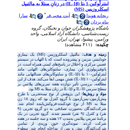
اینترلوکین-1 بتا (IL-1β) در زنانِ مبتلا به مالتیپل
روزیس (MS)
*
نه هویدا
،
آیت محبی‌فر
،
سارا
 یزدان
گاه پژوهشگران جوان و نخبگان، گروه
ت‌شناسی، دانشگاه آزاد اسلامی، واحد
ین، پیشوا، تهران، ایران
ده:
(۴۱۱ مشاهده)
نه و هدف:
م
التیپل اسکلروزیس (
MS
) یک بیماریِ
ایمنیِ مزمن و پیشرونده است که با التهاب در سیستمِ
یِ مرکزی و اختلال در پاسخ‌های ایمنی همراه است. در
وفیزیولوژیِ این بیماری، سایتوکاین‌های التهابی مانند
ترلوکین-
۱۰
بتا (
IL-1β
) و سایتوکاین‌های ضدالتهابی مانند
ترلوکین-
۱۰ (
IL-10
)
نقشِ مهمی ایفا می‌کنند. هدف از این
لعه، بررسیِ تأثیرِ دوازده هفته تمرین‌های پیلاتس بر
حِ سرمیِ
IL-10
و
IL-1β
در زنان مبتلا به
MS
بود.
د و روش‌ها:
این پژوهش از نوعِ نیمه‌تجربی با طرحِ
‌آزمون
–
پس‌آزمون با گروهِ کنترل بود که روی
۱۸
زنِ
لا به
MS
از نوعِ عودکننده-فروکش‌یابنده انجام شد.
ت‌کنندگان به‌صورتِ تصادفی به دو گروهِ تجربی (
۹
) و کنترل (
۹
نفر) تقسیم شدند. گروهِ تجربی در یک
امۀ تمرینیِ پیلاتس به‌مدتِ
۱۲
هفته و سه جلسه در هفته
ت کردند. نمونه‌گیریِ خونِ وریدی از تمامیِ
ت‌کنندگان پیش و پس از مداخله انجام شد. سطوحِ