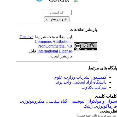
نشر اطلاعات
این مقاله تحت شرایط
Creative
Commons Attribution-
NonCommercial 4.0
International License
قابل
بازنشر است.
بط
 نشریات وزارت علوم
زاد اسلامی واحد پرند
تاوب
لی
,
بیوشیمی
,
گیاه شناسی
,
میکروبیولوژی
,
نتیک
 جدید چیست؟