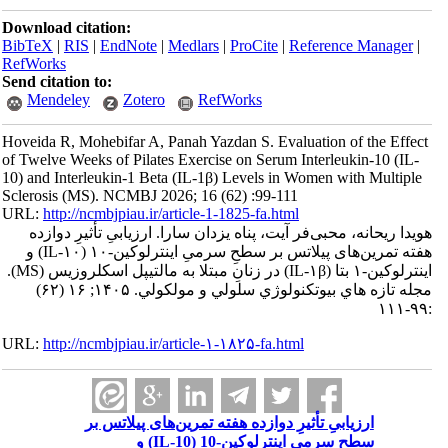
Download citation:
BibTeX
|
RIS
|
EndNote
|
Medlars
|
ProCite
|
Referenc
RefWorks
Send citation to:
Mendeley
Zotero
RefWorks
Hoveida R, Mohebifar A, Panah Yazdan S. Evaluation o
of Twelve Weeks of Pilates Exercise on Serum Interleu
10) and Interleukin-1 Beta (IL-1β) Levels in Women wi
Sclerosis (MS). NCMBJ 2026; 16 (62) :99-111
URL:
http://ncmbjpiau.ir/article-1-1825-fa.html
محبی‌فر آیت، پناه یزدان سارا. ارزیابیِ تأثیرِ دوازده
هفته تمرین‌های پیلاتس بر سطحِ سرمیِ اینترلوکین-۱۰ (IL-۱۰) و
اینترلوکین-۱ بتا (IL-۱β) در زنانِ مبتلا به مالتیپل اسکلروزیس (MS).
مجله تازه هاي بيوتكنولوژي سلولي و مولكولي. ۱۴۰۵; ۱۶ (۶۲)
URL:
http://ncmbjpiau.ir/article-۱-۱۸۲۵-fa.html
ابیِ تأثیرِ دوازده هفته تمرین‌های پیلاتس بر
سطحِ سرمیِ اینترلوکین-10 (IL-10) و