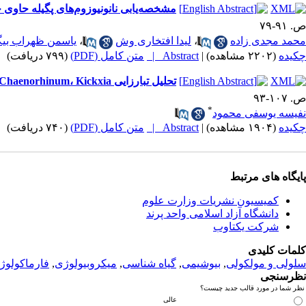
مشخصه‌یابی نانونیوزوم‌های پگیله حاوی جمسیتابین و
ص. ۹۱-۷۹
محمد مجدی زاده
،
لیدا افتخاری وش
،
یاسمن ظهراب بی
چکیده
(۲۲۰۲ مشاهده)
|
Abstract |
متن کامل (PDF)
(۷۹۹ دریافت)
تحلیل تبارزایی Chaenorhinum، Kickxia و Nanorrhinum با تاکید بر آرایه‌های ناحیه فلات ایران، بر مبنای توالی هسته‌ای ریبوزومی (ITS)
ص. ۱۰۷-۹۳
*
نفیسه یوسفی محمود
چکیده
(۱۹۰۴ مشاهده)
|
Abstract |
متن کامل (PDF)
(۷۴۰ دریافت)
پ
ایگاه های مرتبط
کمیسیون نشریات وزارت علوم
دانشگاه آزاد اسلامی واحد پرند
شرکت یکتاوب
کلمات کلیدی
سلولی و مولکولی
,
بیوشیمی
,
گیاه شناسی
,
میکروبیولوژی
,
فارماکولوژ
نظرسنجی
نظر شما در مورد قالب جدید چیست؟
عالی