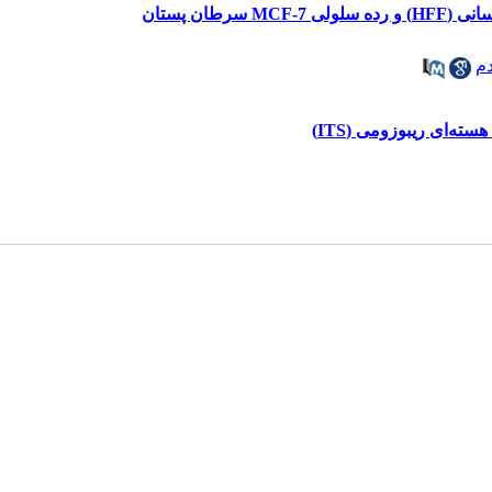
ن پستان
م