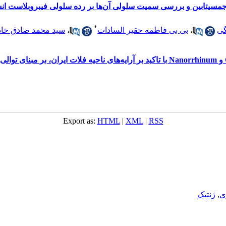
 بررسی سمیت سلولی آن‌ها بر رده سلولی فیبروبلاست انسانی (HFF) و رده سلولی MCF-7 سرطا
*
گی
،
بی بی فاطمه حقیر السادات
،
سید محمد صادق خاد
Export as:
HTML
|
XML
|
RSS
ی
,
ژنتیک