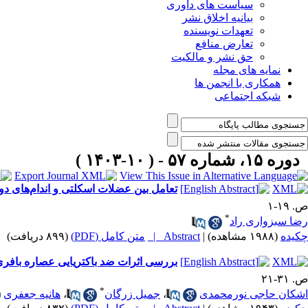
سیاست های داوری
بیانیه اخلاق نشر
تعهدات نویسنده
تعارض منافع
حق نشر و مالکیت
نمایه های مجله
همکاری با انجمن ها
شبکه اجتماعی
دوره ۱۵، شماره ۵۷ - ( ۱۰-۱۴۰۳ )
تعامل بین عضلات اسکلتی و اندام‌های د
ص. ۱۹-۱
*
رضا سبزواری راد
چکیده
(۱۹۸۸ مشاهده)
|
Abstract |
متن کامل (PDF)
(۸۹۹ دریافت)
بررسی اثرات ضد باکتریایی عصاره بافری و فراکسیون‌های پ
ص. ۳۱-۲۱
*
اشکان حاجی نورمحمدی
،
جمیل زرگان
،
هانیه جعفری