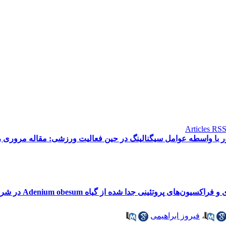
ور با واسطه عوامل سیگنالینگ در حین فعالیت ورزشی: مقاله مروری ر
روتئینی جدا شده از گیاه Adenium obesum در شرایط آزمایشگاهی
،
فیروز ابراهیمی