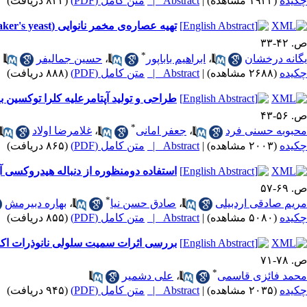
چکیده
(۱۹۴۳ مشاهده)
|
Abstract |
متن کامل (PDF)
(۸۳۲ دریافت)
تهیه عصاره‌ی مخمر نانوایی (Baker's yeast) و بررسی توانایی رشد باکتری‌ها بر روی آن
ص. ۴۲-۳۳
*
یگانه درخشان
،
ابراهیم باباپور
،
حسین جمالیفر
چکیده
(۲۶۸۸ مشاهده)
|
Abstract |
متن کامل (PDF)
(۸۸۸ دریافت)
طراحی و تولید آپتامرعلیه کلرا توکسین ب
ص. ۵۶-۴۳
*
محبوبه حسنی فرد
،
جعفر امانی
،
غلامرضا اولاد
چکیده
(۲۰۰۳ مشاهده)
|
Abstract |
متن کامل (PDF)
(۸۶۵ دریافت)
استفاده دومنظوره از دنباله هیدروکسی آپاتیت در پپتید کایمر
ص. ۶۹-۵۷
*
مریم صادقی اردبیلی
،
صادق حسن نیا
،
بهاره دبیرمش
چکیده
(۵۰۸۰ مشاهده)
|
Abstract |
متن کامل (PDF)
(۸۵۵ دریافت)
بررسی اثرات سمیت سلولی نانوذرات اکسید تیتانیوم (TiO2) بر روی رده سل
ص. ۷۸-۷۱
*
محمد فائزی قاسمی
،
علی دشمیر
چکیده
(۲۰۳۵ مشاهده)
|
Abstract |
متن کامل (PDF)
(۹۴۵ دریافت)