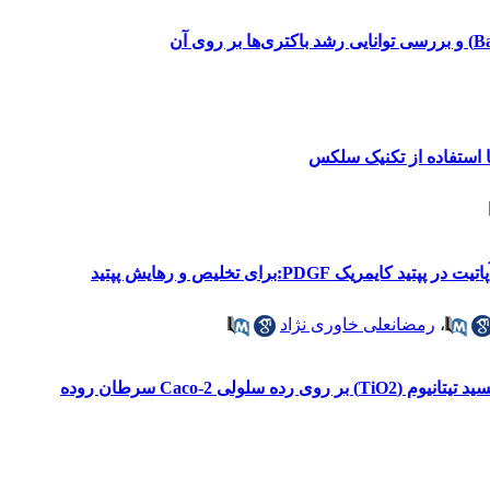
ا استفاده از تکنیک سلکس
یک PDGF:برای تخلیص و رهایش پپتید
،
رمضانعلی خاوری نژاد
ولی Caco-2 سرطان روده