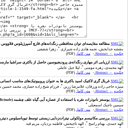
مطالعه مقایسه‌ای توان محافظتی رنگدانه‌های قارچ آسپرژیلوس فلاووس و 
*
بنفشه خدابخش، نجمه هادی زاده شیرازی
، زهرا شفیعی
چکیده
- Abstract
-
متن کامل
(PDF)
ارزیابی اثر مهاری رنگدانه‌ی پرودیجیوسین حاصل از باکتری سراشیا مار
*
الهه محمدی، زهره مومنی
، لیلا جبل عاملی
چکیده
- Abstract
-
متن کامل
(PDF)
غربال گری لاکتیک اسید باکتری ها به عنوان پروبیوتیک‌های مناسب انسانی 
*
منیژه حاجی زاده ورزقان، غلامرضا زرین
، فرزام شیخ زاده حصاری، محمد حسین 
چکیده
- Abstract
-
متن کامل
(PDF)
یوسنتز نانوذرات نقره با استفاده از عصاره آبی گیاه علف چشمه (Nasturtium officinale) و بررسی تاثیر آپاپتوتیک برسلول های سرطان سینه (MCF-7)
*
سیمین تاجیک اسمعیلی
چکیده
- Abstract
-
متن کامل
(PDF)
بررسی مکانیسم مولکولی نیترات‌زدایی زیستی توسط تیوباسیلوس دنیتریفی
*
الهه حمدی، بهنام راسخ
، الهه تاجبخش، فاطمه یزدیان، مریم قبه