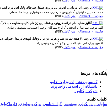
چکیده
- Abstract
-
متن کامل
(PDF)
بررسی اثر درمانی رادیوتراپی بر روی سلول سرطان پانکراس در ترکیب با 
*
محمد حسین حقیقیان
، داریوش سرداری، محمد هوشیاری، رضا مقدسعلی
چکیده
- Abstract
-
متن کامل
(PDF)
آنالیز مقایسه‌ای ترانسکریپتوم و شناسایی ژن‌های کلیدی مقاومت به کم‌آبی در ریشه گندم (Triticum aestivum L.) تلقیح‌شده با میکوریزا آرب
*
الهه دوخه، علیرضا ایرانبخش
، ایرج مهرگان، رحیم احمدوند، مصطفی عبادی
چکیده
- Abstract
-
متن کامل
(PDF)
بررسی ۴ هفته تمرین شنا و هرنیارین بر پروفایل لیپیدی در مدل حیوانی دیابتی با استرپتوزوسین
*
افشین برازجانی، عبدالحسن دولاح
، مریم رفیعی راد
چکیده
- Abstract
-
متن کامل
(PDF)
پ
ایگاه های مرتبط
کمیسیون نشریات وزارت علوم
دانشگاه آزاد اسلامی واحد پرند
شرکت یکتاوب
کلمات کلیدی
سلولی و مولکولی
,
بیوشیمی
,
گیاه شناسی
,
میکروبیولوژی
,
فارماکولوژ