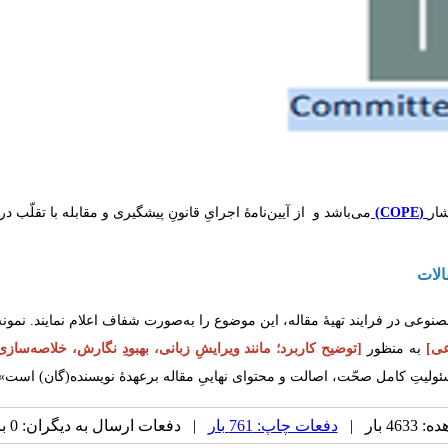
ﺸﺎر
(COPE)
می‌باشد و از آیین‌ﻧﺎﻣۀ اﺟﺮایِ ﻗﺎﻧﻮنِ پیشگیری و ﻣﻘﺎﺑﻠﻪ ﺑﺎ ﺗﻘﻠّﺐ در
مصنوعی در فرایند تهیۀ مقاله، این موضوع را به‌صورت شفاف اعلام نمایند. نمو
عی]
به منظور
[توضیح کاربرد؛ مانند ویرایشِ زبانی، بهبودِ نگارش، خلاصه‌سازی م
ولیتِ کامل صحّت، اصالت و محتوای نهاییِ مقاله برعهدۀ نویسنده(گان) است».
 بار |
دفعات چاپ: 761 بار
| دفعات ارسال به دیگران: 0 بار |