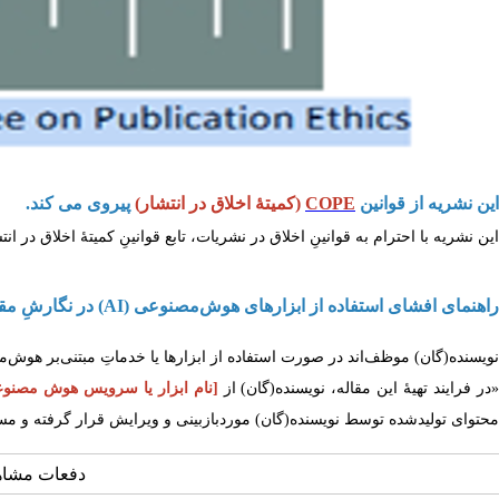
این نشریه از قوانین
COPE
(کمیتۀ اخلاق در انتشار)
پیروی می کند.
ا
ین نشریه ﺑﺎ اﺣﺘﺮام ﺑﻪ ﻗﻮاﻧﯿﻦِ اﺧﻼق در ﻧﺸﺮیات، ﺗﺎﺑﻊ ﻗﻮاﻧﯿﻦِ کمیتۀ اﺧﻼق در اﻧﺘ
راهنمای افشای استفاده از ابزارهای هوش‌مصنوعی (AI) در نگارشِ مقالات
نویسنده(گان) موظف‌اند در صورت استفاده از ابزارها یا خدماتِ مبتنی‌بر هوش‌
در فرایند تهیۀ این مقاله، نویسنده(گان) از
[نام ابزار یا سرویس هوش مصنو
محتوای تولیدشده توسط نویسنده(گان) موردبازبینی و ویرایش قرار گرفته و مسئ
دفعات مشاهده: 4633