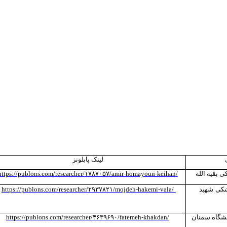
لینک پابلونز
 بقیه الله
/
/amir-homayoun-keihan
۱۷۸۷۰۵۷
https://publons.com/researcher/
شکی
شهید
/
/mojdeh-hakemi-vala
۲۹۳۷۸۲۱
https://publons.com/researcher/
نشگاه سمنان
/
/fatemeh-khakdan
۴۶۳۹۶۹۰
https://publons.com/researcher/