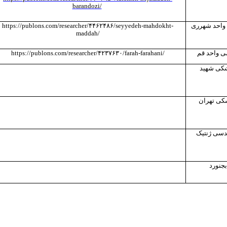
barandozi/
 واحد شهرری
/seyyedeh-mahdokht-
۴۴۶۲۴۸۶
https://publons.com/researcher/
maddah
/
می واحد قم
/
/farah-farahani
۴۲۳۷۶۳۰
https://publons.com/researcher/
شکی شهید
کی تهران
دسی ژنتیک
بجنورد