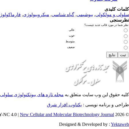
کلمات کلیدی
سلولی و مولکولی
,
بیوشیمی
,
گیاه شناسی
,
میکروبیولوژی
,
فارماکولوژ
نظرسنجی
نظر شما در مورد قالب جدید چیست؟
عالی
خوب
متوسط
ضعیف
کلیه حقوق این وب سایت متعلق به
مجله تازه های بیوتکنولوژی سلولی 
طراحی و برنامه نویسی :
یکتاوب افزار شرق
New Cellular and Molecular Biotechnology Journal
© 2026 CC BY-NC 4.0 |
Designed & Developed by :
Yektaweb