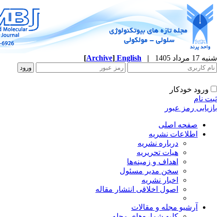
شنبه 17 مرداد 1405
|
English
]
Archive
[
ورود خودکار
ثبت نام
بازیابی رمز عبور
صفحه اصلی
اطلاعات نشریه
درباره نشریه
هیات تحریریه
اهداف و زمینه‌ها
سخن مدیر مسئول
اخبار نشریه
اصول اخلاقی انتشار مقاله
آرشیو مجله و مقالات
کلیه شماره‌های مجله