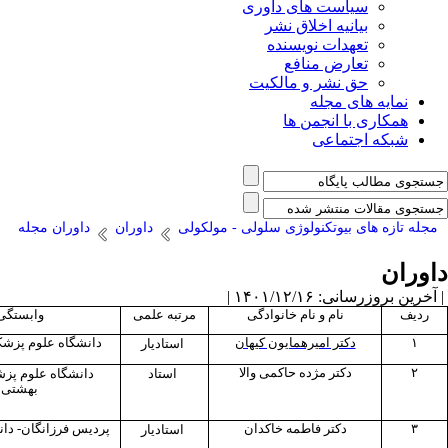
سیاست های داوری
بیانیه اخلاق نشر
تعهدات نویسنده
تعارض منافع
حق نشر و مالکیت
نمایه های مجله
همکاری با انجمن ها
شبکه اجتماعی
مجله تازه های بیوتکنولوژی سلولی - مولکولی
داوران
داوران مجله
داوران
| آخرین بروزرسانی: ۱۴۰۱/۱۲/۱۶ |
ردیف
نام و نام خانوادگی
مرتبه علمی
وابستگی
۱
دکتر امیرهمایون کیهان
دانشگاه علوم پزشکی
استادیار
۲
دکتر مژده حاکمی والا
استاد
دانشگاه علوم پز
بهشتی
۳
دکتر فاطمه خاکدان
پردیس فرزانگان- دا
استادیار