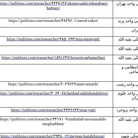
https://publons.com/researcher/
۴۴۴۷۱۴۷
/akram-sadat-tabatabaee-
ی واحد تهران
bafroee/
https://publons.com/researcher/
۴۸۲۹۶۰۱
/saeed-zaker
/
ی واحد پرند
ران
https://publons.com/researcher/
۴۸۵۰۶۹۴
/reza-mirnejad
/
ی بقیه الله
ی بقیه الله
https://publons.com/researcher/
۱۵۹۱۶۴۷
/hossein-aghamollaei
ی بقیه الله
نتظامی و
ماعی
https://publons.com/researcher/
۲۰۲۹۶۲۹
/amir-arasteh
/
می واحد رشت
ی واحد علوم
/
/farshad-rakhshandehroo
۳۰۶۴۰۷۸
ttps://publons.com/researcher/
ران
 واحد بروجرد
/
/reza-yari
۴۴۴۶۶۴۳
https://publons.com/researcher/
https://publons.com/researcher/
۳۴۱۷۱۰۹
/mehrdad-moosazadeh-
ی بقیه الله
moghaddam
/
شکی شهید
/
/mojgan-bandehpour
۲۹۳۸۰۱۲
https://publons.com/researcher/