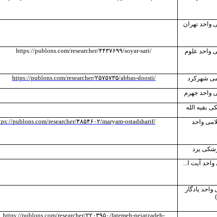
ی واحد تهران
https://publons.com/researcher/
۴۴۳۷۶۹۹
/soyar-sari
/
 واحد علوم
https://publons.com/researcher/
۲۵۷۵۷۳۵
/abbas-doosti
/
امی شهرکرد
ی واحد جهرم
ی بقیه الله
tps://publons.com/researcher/
۴۸۵۴۶۰۲
/maryam-ostadsharif
/
امی واحد
زشکی یزد
احد آیت ا...
واحد یادگار
https://publons.com/researcher/۲۲۰۳۹۵۰/fatemeh-nejatzadeh-