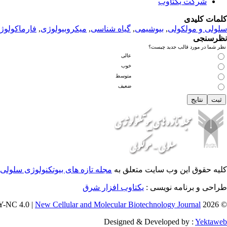
شرکت یکتاوب
کلمات کلیدی
سلولی و مولکولی
,
بیوشیمی
,
گیاه شناسی
,
میکروبیولوژی
,
فارماکولوژ
نظرسنجی
نظر شما در مورد قالب جدید چیست؟
عالی
خوب
متوسط
ضعیف
کلیه حقوق این وب سایت متعلق به
مجله تازه های بیوتکنولوژی سلولی 
طراحی و برنامه نویسی :
یکتاوب افزار شرق
New Cellular and Molecular Biotechnology Journal
© 2026 CC BY-NC 4.0 |
Designed & Developed by :
Yektaweb