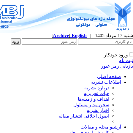
شنبه 17 مرداد 1405
|
English
]
Archive
[
ورود خودکار
ثبت نام
بازیابی رمز عبور
صفحه اصلی
اطلاعات نشریه
درباره نشریه
هیات تحریریه
اهداف و زمینه‌ها
سخن مدیر مسئول
اخبار نشریه
اصول اخلاقی انتشار مقاله
آرشیو مجله و مقالات
کلیه شماره‌های مجله