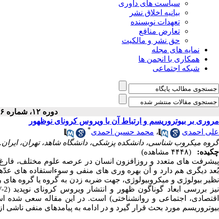
سیاست های داوری
بیانیه اخلاق نشر
تعهدات نویسنده
تعارض منافع
حق نشر و مالکیت
نمایه های مجله
همکاری با انجمن ها
شبکه اجتماعی
دوره ۱۲، شماره ۴۶ - ( ۱-۱۴۰۱ )
مروری بر بیوتروریسم و ارتباط آن با ویروس کرونای نوظهور
*
علی احمدی
،
محمد حسین احمدی
گروه میکروب شناسی، دانشکده پزشکی، دانشگاه شاهد، تهران، ایران. 
چکیده:
(۴۴۴۸ مشاهده)
پیشرفت­ های متعدد و روزافزون انسان در عرصه علوم مختلف، فارغ از 
بُعد دیگری هم دارد و آن بهره ­وری­ های منفی و سوءاستفاده­ های عد
نظیر بیولوژی و میکروبیولوژی، جهت ضربه زدن به گروه یا گروه­ های 
یز بررسی ابعاد گوناگون ظهور و انتشار ویروس کرونای نوپدید
-2)
اقتصادی، اجتماعی و روان­شناختی) است. در این مقاله سعی شده است
بیوتروریسم مورد بحث قرار گیرد و در ادامه به پیامدهای منفی ناشی از شیوع بیماری کووید-19 بر اقتصاد