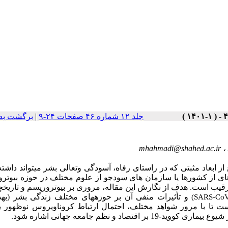
جلد ۱۲ شماره ۴۶ صفحات ۲۴-۹
|
برگشت به
،
mhahmadi@shahed.ac.ir
ابعاد مثبتی که در راستای رفاه، آسودگی وتعالی بشر می­تواند داشته
ّه­ای از کشورها یا سازمان­ های سودجو از علوم مختلف در حوزه بیوتر
رقیب است. هدف از نگارش این مقاله، مروری بر بیوتروریسم و تاریخچ
و تأثیرات منفی آن بر حوزه
های مختلف زندگی بشر (بهد
(SARS-CoV
 تا با مرور شواهد مختلف، احتمال ارتباط کروناویروس نوظهور با 
 و نظم جامعه جهانی اشاره شود.