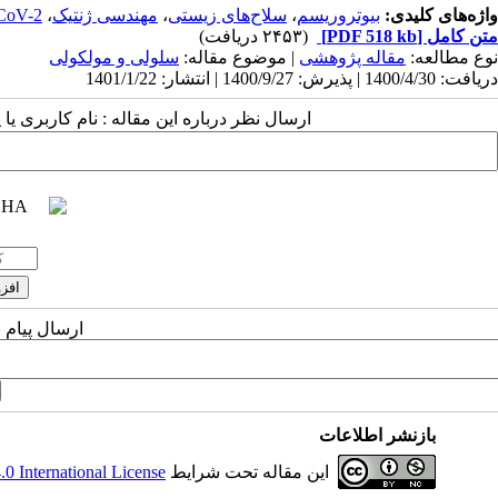
واژه‌های کلیدی:
بیوتروریسم
،
سلاح‌های زیستی
،
مهندسی ژنتیک
،
CoV-2
متن کامل
[PDF 518 kb]
(۲۴۵۳ دریافت)
نوع مطالعه:
مقاله پژوهشی
| موضوع مقاله:
سلولی و مولکولی
دریافت: 1400/4/30 | پذیرش: 1400/9/27 | انتشار: 1401/1/22
ارسال نظر درباره این مقاله : نام کاربری ی
ارسال پیام 
بازنشر اطلاعات
این مقاله تحت شرایط
 International License