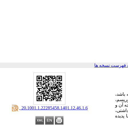
 فهرست نسخه ها
 باشد،
وریسم،
ه آن و
‎ 20.1001.1.22285458.1401.12.46.1.6
اشتی،
پدیده