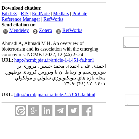
Download citation:
BibTeX
|
RIS
|
EndNote
|
Medlars
|
ProCite
|
Reference Manager
|
RefWorks
Send citation to:
Mendeley
Zotero
RefWorks
Ahmadi A, Ahmadi M H. An overview of
bioterrorism and its association with the emerging
coronavirus. NCMBJ 2022; 12 (46) :9-24
URL:
http://ncmbjpiau.ir/article-1-1451-fa.html
احمدی علی، احمدی محمد حسین. مروری بر
بیوتروریسم و ارتباط آن با ویروس کرونای نوظهور.
مجله تازه هاي بيوتكنولوژي سلولي و مولكولي.
۱۴۰۱; ۱۲ (۴۶) :۹-۲۴
URL:
http://ncmbjpiau.ir/article-۱-۱۴۵۱-fa.html