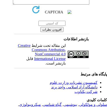
نشر اطلاعات
این مقاله تحت شرایط
Creative
Commons Attribution-
NonCommercial 4.0
International License
قابل
بازنشر است.
بط
 نشریات وزارت علوم
زاد اسلامی واحد پرند
تاوب
لی
,
بیوشیمی
,
گیاه شناسی
,
میکروبیولوژی
,