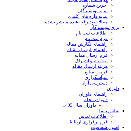
ین شماره
یه نویسندگان
یه واژه های کلیدی
لات پذیرفته شده منتشر نشده
سندگان
اعات ثبت نام
 ثبت نام
نمای نگارش مقاله
نمای ارسال مقاله
 ارسال مقاله
 نام و اشتراک
نه ارسال مقاله
ت منابع
اسگزاری
رسی آزاد
نمای داوران
ران مجله
داوران سال 1405
ا
لاعات تماس
 برقراری ارتباط
افیت