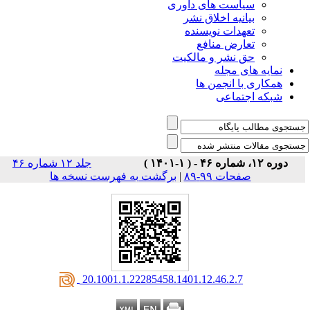
است های داوری
نیه اخلاق نشر
دات نویسنده
رض منافع
نشر و مالکیت
ی مجله
 انجمن ها
تماعی
جلد ۱۲ شماره ۴۶
ات ۹۹-۸۹
|
برگشت به فهرست نسخه ها
‎ 20.1001.1.22285458.1401.12.46.2.7