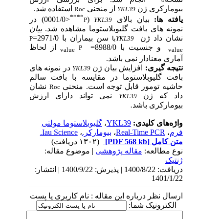
مارکری ژن
از منحنی
استفاده شد.
Roc
YKL39
****
ه ها:
بیان بالای
(
<0001/0) در
P
YKL39
نه های بافت گلیوبلاستوما مشاهده شد.
بیان
ن داد ژن
سن بیماران با
2971/0
=
YKL39
با
P
و جنسیت
با
0=
8988/
از لحاظ
P
value
v
ی معنادار نمی باشد.
ه گیری:
افزایش بیان ژن
در نمونه های
YKL39
ت گلیوبلاستوما در مقایسه با بافت سالم
یه تومور قابل توجه است.
منحنی
نشان
Roc
 که ژن
نمی تواند دارای ارزش
YKL39
مارکری باشد
.
‌های کلیدی:
YKL39
،
گلیوبلاستوما مولتی
،
Real-Time PCR
،
بیومارکر.
،
Iau Science.
 کامل
[PDF 568 kb]
(۱۳۰۲ دریافت)
 مطالعه:
مقاله پژوهشی
| موضوع مقاله:
ک
دریافت: 1400/8/22 | پذیرش: 1400/9/22 | انتشار:
1401/
ل نظر درباره این مقاله : نام کاربری یا پست
کترونیک شما: