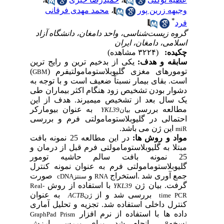
ه زرین پور
،
محمد مهدی فرقانی
*
 زیست‌شناسی، واحد دامغان، دانشگاه آزاد
می، دامغان، ایران
ده:
(۳۲۲۴ مشاهده)
قه و هدف
:
یکی از بدخیم ترین و رایج ترین
ورهای مغزی گلیوبلاستومامولتی­فرم (
)
GBM
.
بقای بیمار نسبتاً ضعیف است و
با توجه به
ار بودن تشخیص زود هنگام اکثر بیماران طی
سال بعد از تشخیص می­میرند
.
هدف از این
لعه بررسی
به عنوان بیومارکر
بیان
YKL39
مالی در گلیو
بلاستومامولتی فرم و بررسی
این ژن می باشد.
د و روش ها:
در این مطالعه 25 نمونه بافت
ا به گلیوبلاستومامولتی فرم قبل از درمان و
2 نمونه بافت سالم حاشیه تومور
وبلاستومامولتی فرم
به
عنوان
نمونه
کنترل
 آوری
شد
.
استخراج
و
صورت
RNA
سنتز
cDNA
ت. بیان
ژن
با استفاده از روش
Real-
YKL39
بررسی
شد و از
به عنوان
time
ژن
ACTB
رل داخلی استفاده شد.
تجزیه
و تحلیل
آماری
ها
با استفاده
از
نرم
افزار
GraphPad Prism
ه
انجام شد
.
برای بررسی ارزش
8