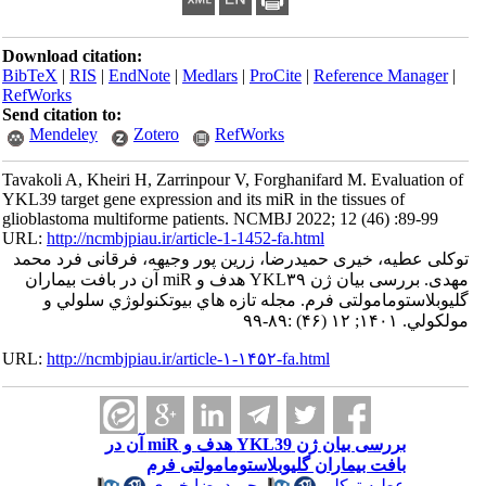
Download citation:
BibTeX
|
RIS
|
EndNote
|
Medlars
|
ProCite
|
Referenc
RefWorks
Send citation to:
Mendeley
Zotero
RefWorks
Tavakoli A, Kheiri H, Zarrinpour V, Forghanifard M. E
YKL39 target gene expression and its miR in the tissue
glioblastoma multiforme patients. NCMBJ 2022; 12 (46
URL:
http://ncmbjpiau.ir/article-1-1452-fa.html
 خیری حمیدرضا، زرین پور وجیهه، فرقانی فرد محمد
مهدی. بررسی بیان ژن YKL۳۹ هدف و miR آن در بافت بیماران
مولتی فرم. مجله تازه هاي بيوتكنولوژي سلولي و
URL:
http://ncmbjpiau.ir/article-۱-۱۴۵۲-fa.html
بررسی بیان ژن YKL39 هدف و miR آن در
 بیماران گلیوبلاستومامولتی فرم
ه توکلی
،
حمیدرضا خیری
،