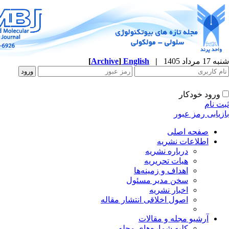
شنبه 17 مرداد 1405
|
English
]
Archive
[
ورود خودکار
ثبت نام
بازیابی رمز عبور
صفحه اصلی
اطلاعات نشریه
درباره نشریه
هیات تحریریه
اهداف و زمینه‌ها
سخن مدیر مسئول
اخبار نشریه
اصول اخلاقی انتشار مقاله
آرشیو مجله و مقالات
کلیه شماره‌های مجله