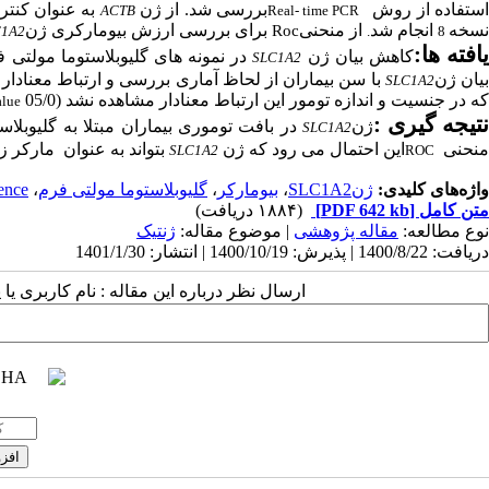
ستفاده از روش
بررسی
شد.
از ژن
به عنوان کنتر
ACTB
Real- time PCR
نسخه
انجام شد
از منحنی
برای بررسی ارزش بیومارکری ژن
Roc
C1A2
.
8
افته­ ها
:
کاهش بیان ژن
در نمونه های گلیوبلاستوما مولتی
SLC1A2
یان ژن
با سن بیماران از
لحاظ
آ
ماری بررسی و ارتباط معنادار در بین افراد بالای 50
SLC1A2
که در جنسیت و اندازه تومور
این ارتباط
معنادار مشاهده نشد (
05/0
alue
تیجه ­گیری
:
ژن
در
بافت توموری بیماران مبتلا به گلیوبلا
SLC1A2
منحنی
این احتمال می رود که
ژن
بتواند به عنوان مارکر
SLC1A2
ROC
واژه‌های کلیدی:
ژنSLC1A2
،
بیومارکر
،
گلیوبلاستوما مولتی فرم
،
ence.
متن کامل
[PDF 642 kb]
(۱۸۸۴ دریافت)
نوع مطالعه:
مقاله پژوهشی
| موضوع مقاله:
ژنتیک
دریافت: 1400/8/22 | پذیرش: 1400/10/19 | انتشار: 1401/1/30
ارسال نظر درباره این مقاله : نام کاربری ی