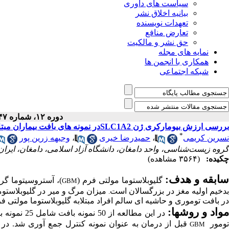
سیاست های داوری
بیانیه اخلاق نشر
تعهدات نویسنده
تعارض منافع
حق نشر و مالکیت
نمایه های مجله
همکاری با انجمن ها
شبکه اجتماعی
دوره ۱۲، شماره ۴۷ - ( ۴-۱۴۰۱ )
بررسی ارزش بیومارکری ژن SLC1A2در نمونه های بافت بیماران مبتلا به گلیوبلاستوما مولتی فرم
*
نسرین کریمی
،
حمیدرضا خیری
،
وجیهه زرین پور
گروه زیست‌شناسی، واحد دامغان، دانشگاه آزاد اسلامی، دامغان، ایران
چکیده:
(۳۵۶۴ مشاهده)
ابقه و هدف:
گلیوبلاستوما مولتی فرم (
)،
آستروسیتوما
گری
GBM
دخیم اولیه مغز در بزرگسالان است
میزان مرگ و میر در گلیوبلاستوم
.
در بافت توموری و حاشیه ای سالم افراد مبتلابه گلیوبلاستوما مولتی 
واد و روش­ها:
در این مطالعه
از 50 نمونه بافت شامل
ومور
قبل از درمان
به عنوان نمونه کنترل
جمع آوری شد.
در 
GBM