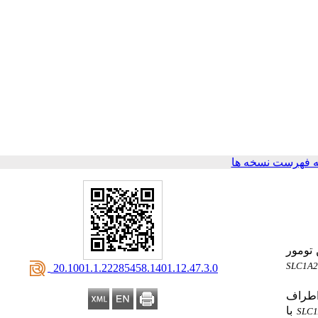
 فهرست نسخه ها
 تومور
SLC1A
‎ 20.1001.1.22285458.1401.12.47.3.0
نمونه بافت سالم اطراف
با
SLC