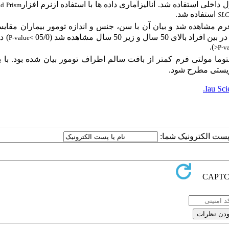
ل داخلی استفاده شد.
آنالیزآماری
داده
ها
با استفاده
ازنرم
افزار
d Prism
استفاده شد.
SL
 فرم مشاهده شد و
بیان آن با سن، جنس و اندازه تومور بیماران مقای
 سال و زیر 50 سال مشاهده شد (
05/0
) د
P-value˂
).
>
P-v
ستوما مولتی فرم
کمتر از بافت سالم اطراف تومور بیان شده بود. با
ب
 زیستی مطرح شود.
Iau Sci
ا پست الکترونیک شما: