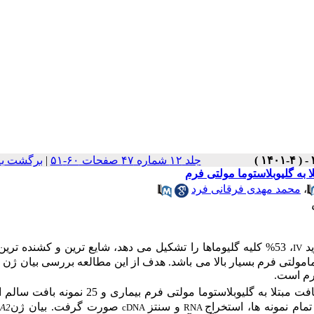
جلد ۱۲ شماره ۴۷ صفحات ۶۰-۵۱
|
برگشت به
،
محمد مهدی فرقانی فرد
د
،
53% کلیه گلیوماها را تشکیل می دهد، شایع ترین و کشنده ترین
IV
امولتی فرم بسیار بالا می باشد. هدف از این مطالعه بررسی بیان ژن
2
فرم است.
25 نمونه بافت مبتلا به گلیوبلاستوما مولتی فرم بیماری و 25 
تمام نمونه ها، استخراج
و سنتز
صورت گرفت. بیان ژن
1A2
cDNA
RNA