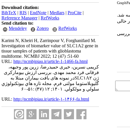
GraphPa
Download citation:
BibTeX
|
RIS
|
EndNote
|
Medlars
|
ProCite
|
سه شد.
Reference Manager
|
RefWorks
ر حالی
Send citation to:
Mendeley
Zotero
RefWorks
ررسی
Karimi N, Kheiri H, Zarrinpour V, Forghanifard M.
Investigation of biomarker value of SLC1A2 gene in
tissue samples of patients with glioblastoma
multiforme. NCMBJ 2022; 12 (47) :51-60
URL:
http://ncmbjpiau.ir/article-1-1466-fa.html
کریمی نسرین، خیری حمیدرضا، زرین پور وجیهه،
فرقانی فرد محمد مهدی. بررسی ارزش بیومارکری
ژن SLC۱A۲در نمونه های بافت بیماران مبتلا به
گلیوبلاستوما مولتی فرم. مجله تازه هاي بيوتكنولوژي
سلولي و مولكولي. ۱۴۰۱; ۱۲ (۴۷) :۵۱-۶۰
URL:
http://ncmbjpiau.ir/article-۱-۱۴۶۶-fa.html