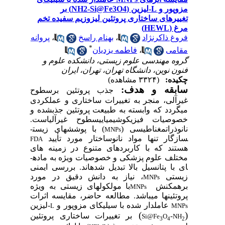
مزوپور و L-لیزین (NH2-Si@Fe3O4) بر
رهای ساختاری پروتئین لیزوزیم سفیده تخم
HEW)
 ذاکرنژاد
،
بهنام راسخ
،
پروانه
*
می
،
فاطمه‌ یزدیان
ه مهندسی علوم‌ زیستی، دانشکده علوم و
 نوین، دانشگاه تهران، تهران، ایران
ده:
(۳۳۲۴ مشاهده)
بقه و هدف:
جذب پروتئین برسطوح
آلی، منجر
به تغییرات ساختاری و عملکردی
ردد که وابسته به طبیعت پروتئین جذب­شده و
صیات فیزیکوشیمیایی­سطوح غیرآلی­است
.
ذرات­مغناطیسی (
) با پوشش­های زیست­
MNPs
گار تنها مواد نانوساختار مورد تأیید
FDA
ند که با کاربردهای
متنوع در زمینه های
ف علوم پزشکی و خصوصیات ویژه به ماده­
ا پتانسیل بالا تبدیل شده­اند. بررسی ایمنی
ستی
، نیاز به ­دانش دقیق در مورد
MNPs
مکنش
با مولکول­های زیستی به ویژه
MNPs
ئین­ها می­باشد
مطالعه حاضر، مقایسه اثرات
.
عاملدار شده با سیلیکای مزوپور و
-لیزین
L
M
)
بر تغییرات ساختاری پروتئین
-
Si@Fe
O
3
4