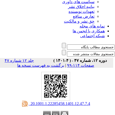
است های داوری
نیه اخلاق نشر
دات نویسنده
رض منافع
نشر و مالکیت
ی مجله
 انجمن ها
تماعی
جلد ۱۲ شماره ۴۷
ت ۱۱۴-۹۹
|
برگشت به فهرست نسخه ها
‎ 20.1001.1.22285458.1401.12.47.7.4