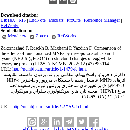
Download citation:
BibTeX
|
RIS
|
EndNote
|
Medlars
|
ProCite
|
Referenc
RefWorks
Send citation to:
Mendeley
Zotero
RefWorks
Zakernezhad F, Rasekh B, Maghami P, Yazdian F. Com
the effects of functionalized MNPs by mesoporous silic
lysine (NH2-Si@Fe3O4) on structural changes of egg 
lysozyme protein (HEWL). NCMBJ 2022; 12 (47) :99
URL:
http://ncmbjpiau.ir/article-1-1479-fa.html
غ، راسخ بهنام، مقامی پروانه، یزدیان فاطمه‌. مقایسه
اثرهای MNPs عاملدار شده با سیلیکای مزوپور و L-لیزین (NH۲-
Si@Fe۳) بر تغییرهای ساختاری پروتئین لیزوزیم سفیده تخم
مرغ (HEWL). مجله تازه هاي بيوتكنولوژي سلولي و مولكولي.
URL:
http://ncmbjpiau.ir/article-۱-۱۴۷۹-fa.html
مقایسه اثرهای MNPs عاملدار شده با سیلیکای