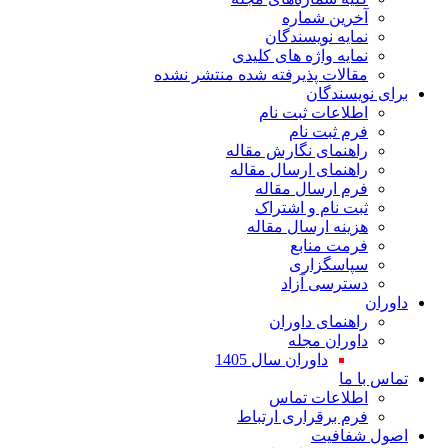
ین شماره
یه نویسندگان
یه واژه های کلیدی
لات پذیرفته شده منتشر نشده
سندگان
اعات ثبت نام
 ثبت نام
نمای نگارش مقاله
نمای ارسال مقاله
 ارسال مقاله
 نام و اشتراک
نه ارسال مقاله
ت منابع
اسگزاری
رسی آزاد
نمای داوران
ران مجله
داوران سال 1405
ا
لاعات تماس
 برقراری ارتباط
افیت