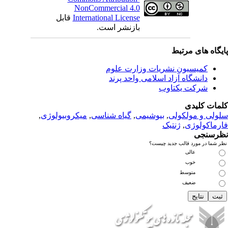
NonCommercial 4.0
International License
قابل
بازنشر است.
بط
 نشریات وزارت علوم
زاد اسلامی واحد پرند
تاوب
لی
,
بیوشیمی
,
گیاه شناسی
,
میکروبیولوژی
,
نتیک
 جدید چیست؟