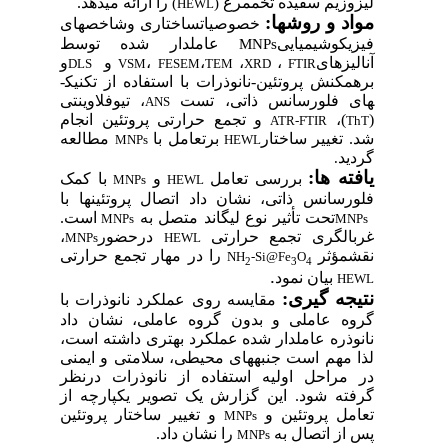
وزیم سفیده تخم­مرغ
را ارائه می­دهد.
)
(
HEWL
د و روش­ها
:
خصوصیات
ساختاری وشاخص­های
یکوشیمیایی
عاملدار شده توسط
MNPs
یزهای
،
،
،
،
و
و
DLS
VSM
FESEM
TEM
XRD
FTIR
­کنش پروتئین-نانوذرات با
استفاده از تکنیک­
 فلورسانس ذاتی، تست
، تیوفلاوین­تی
ANS
)،
و
تجمع
حرارتی
پروتئین
انجام
ATR-FTIR
تغییر ساختار
برتعامل با
مطالعه
MNPs
HEWL
د
.
ه ­ها
:
بررسی تعامل
و
با کمک
MNPs
HEWL
رسانس ذاتی، نشان داد اتصال پروتئین­ها با
تحت تأثیر نوع لیگاند متصل به
است.
MNPs
MN
الگری تجمع حرارتی
درحضور
،
MNPs
HEWL
­مؤثر
را در مهار تجمع حرارتی
NH
-Si@Fe
O
2
3
4
.
بیان نمود
H
جه گیری
:
مقایسه­ روی عملکرد نانوذرات با
ه عاملی و بدون گروه عاملی، نشان داد
وذره عاملدار شده عملکرد بهتری داشته است،
 مهم است جنبه­های محیطی، سلامتی و ایمنی
مراحل اولیه استفاده از نانوذرات درنظر
ته شود.
این گزارش یک تصویر یکپارچه از
مل پروتئین و
و تغییر ساختار پروتئین
MNPs
ز اتصال به
را نشان داد.
MNPs