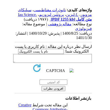
‌های کلیدی:
نانوذرات مغناطیسی
،
سیلیکای
پور
،
L-لیزین
،
پروتئین لیزوزیم
،
.Iau Science
 کامل
[PDF 1255 kb]
(۱۹۷۶ دریافت)
 مطالعه:
مقاله پژوهشی
| موضوع مقاله:
یولوژی
دریافت: 1400/8/25 | پذیرش: 1400/10/29 | انتشار:
1401/
ل نظر درباره این مقاله : نام کاربری یا پست
کترونیک شما:
نشر اطلاعات
این مقاله تحت شرایط
Creative
Commons Attribution-