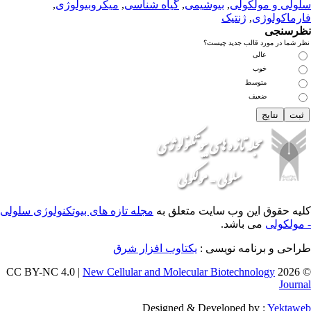
لی
,
بیوشیمی
,
گیاه شناسی
,
میکروبیولوژی
,
نتیک
 جدید چیست؟
 وب سایت متعلق به
مجله تازه های بیوتکنولوژی سلولی
اشد.
ه نویسی :
یکتاوب افزار شرق
New Cellular and Molecular Biotec
Designed & Developed