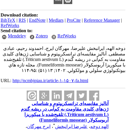
Download citation:
BibTeX
|
RIS
|
EndNote
|
Medlars
|
ProCite
|
Referenc
RefWorks
Send citation to:
Mendeley
Zotero
RefWorks
یرانبخش علیرضا، مهرگان ایرج، احمدوند رحیم، عبادی
ز مقایسه‌ای ترانسکریپتوم و شناسایی ژن‌های کلیدی
مقاومت به کم‌آبی در ریشه گندم (Triticum aestivum L.) تلقیح‌شده
با میکوریزا آربوسکولار (Funneliformis mosseae). مجله تازه هاي
مولكولي. ۱۴۰۲; ۱۳ (۵۱) :۹۵-۱۱۴
URL:
http://ncmbjpiau.ir/article-۱-۱۵۰۷-fa.html
یز مقایسه‌ای ترانسکریپتوم و شناسایی
ای کلیدی مقاومت به کم‌آبی در ریشه گندم
(Triticum aestivum L.) تلقیح‌شده با میکوریزا
 (Funneliformis mosseae)
*
 دوخه
،
علیرضا ایرانبخش
،
ایرج مهرگان
،