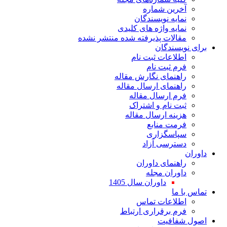
ین شماره
یه نویسندگان
یه واژه های کلیدی
لات پذیرفته شده منتشر نشده
سندگان
اعات ثبت نام
 ثبت نام
نمای نگارش مقاله
نمای ارسال مقاله
 ارسال مقاله
 نام و اشتراک
نه ارسال مقاله
ت منابع
اسگزاری
رسی آزاد
نمای داوران
ران مجله
داوران سال 1405
ا
لاعات تماس
 برقراری ارتباط
افیت