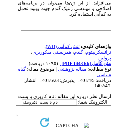
فزاید
.
از
ژن‌ها می‌توان
در برنامه‌های
این
احی و مهندسی ژنتیک گندم
جهت بهبود تحمل
م‌آبی
استفاده کرد.
‌های کلیدی:
تنش کم‌آبی (WD)
،
سکریپتوم
،
گندم
،
همزیستی میکوریزی
،
ین
 کامل
[PDF 1443 kb]
(۱۰۹۵ دریافت)
 مطالعه:
مقاله پژوهشی
| موضوع مقاله:
گیاه
سی
دریافت: 1401/4/5 | پذیرش: 1401/6/23 | انتشار:
1402
ل نظر درباره این مقاله : نام کاربری یا پست
کترونیک شما: