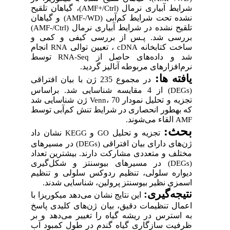
یط آبیاری نرمال
، گیاهان تلقیح
(AMF+/Ctrl)
ه تحت شرایط
کم‌آبی
و گیاهان
(AMF-/WD)
ح‌ نشده در شرایط آبیاری نرمال
(AMF-/Ctrl)
سی
شد.
پـس از بررسی کیفی و کمی و
ت کتابخانه
،
تعیین توالی
انجام
RNA
cDNA
و
داده‌های حاصل از
توسط
RNA-Seq
افزارهای مربوطه
آنالیز گردید.
:
ه ­ها
در مجموع 235
ژن با بیان افتراقی
از 4 مقایسه شناسایی شد
.
بر‌اساس
ه و تحلیل نمودار
، 70 ژن شناسایی شد
Venn
ه­طور انحصاری
در شرایط تنش کم‌آبی
توسط
القاء می‌شوند.
ث:
تجزیه و تحلیل
و
نشان داد
KEGG
GO
ای دارای بیان افتراقی
در مسیرهای
(DEGs)
لف و متعددی مشارکت دارند
.
بیشترین
تعداد
در
مسیرهای بیو
سنتز و
شکل‌گیری
اره سلولی،
تنظیم ردوکس سلولی و
تنظیم
زی نظیر بیوسنتز پرولین
، شناسایی شدند.
جه
گیری:
این نتایج نشان می‌دهد میکوریزا با
ال
تنظیمات دقیق،
بیان
ژن‌های کلیدی پاسخ‌
استرس در ریشه گیاه را تغییر می‌دهد
و
بر
یت سازگاری گیاه گندم
در طول کمبود آب