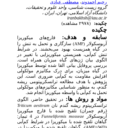
م احمدوند
،
مصطفی عبادی
ه زیست شناسی، واحد علوم و تحقیقات،
گاه آزاد اسلامی، تهران، ایران ،
iranbakhsh@iau.a
ده:
(۲۹۷۸ مشاهده)
ده
بقه و هدف:
قارچ‌های میکوریزا
سکولار
سازگاری و
تحمل به تنش را
(AMF)
گیاه همزیست بهبود می‌بخشند
.
در شرایط
 کم‌آبی،
همزیستی میکوریزایی
با تغییر
در
وی بیان
ژن‌های گیاه میزبان همراه است
.
سی پروفایل بیانی القا شده
توسط
میکوریزا
گیاه میزبان،
برای درک
مکانیزم
مولکولی
ایش
مقاومت
به
کم‌آبی ضروری
است.
این
هش با هدف مطالعه ترانسکریپتومی ریشه
، به
منظور
شناسایی
مکانیزم‌های مولکولی‌
ل
به کم‌آبی
با
واسطه میکوریزا
انجام شد.
د و روش ­ها:
در تحقیق حاضر
،
الگوی
نسکریپتوم ریشه گندم
نان
Triticum aestivum
قم
چمران
)
تلقیح شده
با قارچ میکوریزا
وسکولار
در 4 تیمار:
Funneliformis mosseae
هان تلقیح شده با میکوریزا در شرایط
کم‌آبی
،
گیاهان تلقیح
شده با میکوریزا در