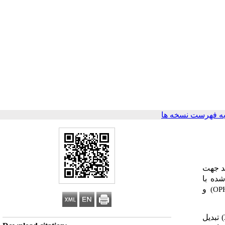
ه فهرست نسخه ها
د
جهت
 شده با
و
(OP
به این نانوذرات، (3) تبدیل