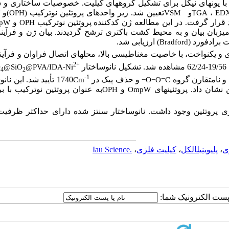
خصوصیات
ساختاری و ش
تعیین شد.
زیر واحدهای پروتئین نوترکیب
و
ED
،
TGA
و
VSM
(OPH)
W
د قرار گرفت
در این مطالعه ژن کدکننده پروتئین نوترکیب
و
pW
OPH
.
میزبان
بیان و به محیط کشت باکتری ترشح
گردیدند. بیان ژن و فرآیند
­برادفورد (
ارزیابی شد.
(Bradford
و یکنواخت، با خاصیت مغناطیسی بالا، محل­های اتصال فراوان و فرآین
2+
19/56-62/24 مشاهده شد.
تشکیل نانوساختار
O
@SiO
@PVA/IDA-Ni
4
2
-1
و
نامتقارن
گروه
و حذف پیک در
1740 تأیید شد. این
نانو
Cm
−
O
−
O=C
ن نشان داد
. پروتئین­های
و
به عنوان پروتئین نوترکیب با
OPH
OmpW
زی پروتئین وجود داشت. نانوساختار سنتز شده دارای حداکثر ظرفی
ی
،
پلی­وینیل­الکل
،
کی­لیت فلزی
،
.Iau Science
ا پست الکترونیک شما: