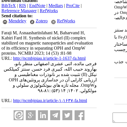
Download citation:
اخص­
BibTeX
|
RIS
|
EndNote
|
Medlars
|
ProCite
|
Omp
Reference Manager
|
RefWorks
در
Om
Send citation to:
خالص­
Mendeley
Zotero
RefWorks
د سنتز
Faraji M, Asnaashariisfahani M, Baharvand H,
با
Fe
Kabiri Fard H. Synthesis of nickel (II) complex
3
stabilized on magnetic nanoparticles and evaluation
ساختار
of its efficiency in separating OPH and OmpW
 برچسب
proteins. NCMBJ 2023; 14 (53) :81-98
URL:
http://ncmbjpiau.ir/article-1-1637-fa.html
ت جذب
فرجی مائده، اثنی عشری اصفهانی منظر بانو،
بهاروند حبیب الله، کبیری فرد حسن. سنتز کمپلکس
نیکل (II) تثبیت شده بر نانوذرات مغناطیسی و
ارزیابی کارایی آن در جداسازی پروتئین‌های OPH
وOmpW. مجله تازه هاي بيوتكنولوژي سلولي و
مولكولي. ۱۴۰۲; ۱۴ (۵۳) :۸۱-۹۸
URL:
http://ncmbjpiau.ir/article-۱-۱۶۳۷-fa.html