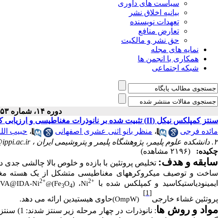
سیاست های داوری
بیانیه اخلاق نشر
تعهدات نویسنده
تعارض منافع
حق نشر و مالکیت
نمایه های مجله
همکاری با انجمن ها
شبکه اجتماعی
دوره ۱۴، شماره ۵۳ - ( ۱۰-۱۴۰۲ )
سنتز کمپلکس نیکل (II) تثبیت شده بر نانوذرات مغناطیسی و ارزیابی کارایی آن در جداسازی پروتئین‌های OPH وOmpW
مائده فرجی
،
منظر بانو اثنی عشری اصفهانی
،
حبیب الله
۲. دانشکده علوم پلیمر، پژوهشگاه پلیمر و پتروشیمی ایران ،
ppi.ac.ir
چکیده:
(۲۱۹۶ مشاهده)
ابقه و هدف:
تخلیص پروتئین با بازده و خلوص بالا چالشی جدی در
اخت و توصیف میکروکره­های مغناطیسی متشکل از یک هسته مغ
2+
2+
یمینودی­استیک­اسید و کمپلکس شده با
VA@IDA-Ni
(Fe
O
، (
Ni
@
3
4
[1]
پروتئین­ غشاء خارجی
حاوی هیستیدین
ارائه می دهد.
(OmpW)
واد و روش ­ها
: نانوذرات در چهار مرحله زیر سنتز شدند: 1) سنتز نانوذرات وینیل دار ،(2) پیوند پلی وینیل الکل