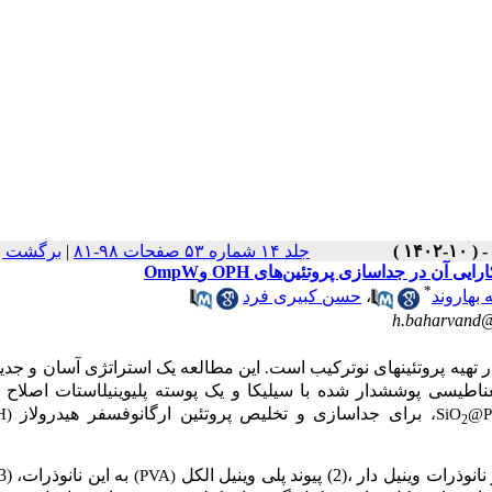
جلد ۱۴ شماره ۵۳ صفحات ۹۸-۸۱
|
برگشت ب
*
 بهاروند
،
حسن کبیری فرد
h.baharvand@i
 تهیه پروتئین­های نوترکیب است
این مطالعه یک استراتژی آسان و جدی
.
ناطیسی
پوشش­دار شده با سیلیکا
و یک پوسته
پلی­وینیل­استات اصلاح
برای
جداسازی و تخلیص پروتئین
ارگانوفسفر هیدرولاز
H)
،
SiO
@P
2
(PVA)