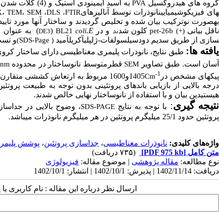
روه های هیدروکسیل
به اسید ایمینودی استیک و (4) کلات شدن با یون­های نیکل برای تشکیل گروه­های کی­لیت.
PVA
ای فیزیکوشیمیایی­نانوذرات ­توسط آنالیزهای
X
،
TEM
،
SEM
،
DLS
،
FTIR
ه­صورت نوترکیب بیان شده و تخلیص گردیدند و ساختار آنها مورد تایی
اقل بیانی
کلون شد
ند
و در
E.
(
)
به عنوان 
BL21
coli
pet-26b (+)
DE3
سازی از طریق
سدیم دودسیل­سولفات-ژل­پلی­آکریل­آمید
و تست 
(SDS-Page
(
افته ­ها:
طبق نتایج،
نانوذرات پلیمری مغناطیسی
دارای ساختار کروی 
سان است. طبق تصاویر
قطرمتوسط
نانوساختار در محدوده
nm
SEM
-1
یک­های مشخص در
1405
و1600 مر
بوط به ارتعاش کششی
متقارن 
Cm
رجه بالایی از بازیابی باندهای پروتئینی بدون توجه به طبیعت پروتئی
هیستیدین بیان و با استفاده از نانوساختار نهایی خالص شدند.
تیجه­ گیری
:
با توجه به نتایج
، وضوح بالایی در جداسا
SDS-PAGE
پروتئین حدود 25/1 میلی­گرم پروتئین در هر میلی­گرم نانوذرات می­باشد.
واژه‌های کلیدی:
نانوذرات مغناطیسی
،
جداسازی پروتئین
،
پوشش پلیمر
متن کامل
[PDF 975 kb]
(۷۳۵ دریافت)
نوع مطالعه:
مقاله پژوهشی
| موضوع مقاله:
فیزیولوژی
دریافت: 1402/11/14 | پذیرش: 1402/10/1 | انتشار: 1402/10/1
ارسال نظر درباره این مقاله : نام کاربری ی