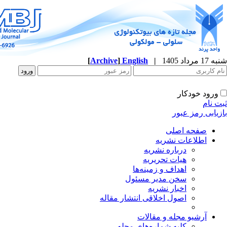
شنبه 17 مرداد 1405
|
English
]
Archive
[
ورود خودکار
ثبت نام
بازیابی رمز عبور
صفحه اصلی
اطلاعات نشریه
درباره نشریه
هیات تحریریه
اهداف و زمینه‌ها
سخن مدیر مسئول
اخبار نشریه
اصول اخلاقی انتشار مقاله
آرشیو مجله و مقالات
کلیه شماره‌های مجله