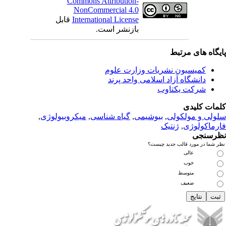
Commons Attribution-
NonCommercial 4.0
International License
قابل
بازنشر است.
بط
 نشریات وزارت علوم
زاد اسلامی واحد پرند
تاوب
لی
,
بیوشیمی
,
گیاه شناسی
,
میکروبیولوژی
,
نتیک
 جدید چیست؟