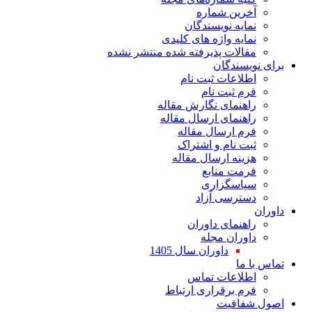
ین شماره
یه نویسندگان
یه واژه های کلیدی
لات پذیرفته شده منتشر نشده
سندگان
اعات ثبت نام
 ثبت نام
نمای نگارش مقاله
نمای ارسال مقاله
 ارسال مقاله
 نام و اشتراک
نه ارسال مقاله
ت منابع
اسگزاری
رسی آزاد
نمای داوران
ران مجله
داوران سال 1405
ا
لاعات تماس
 برقراری ارتباط
افیت