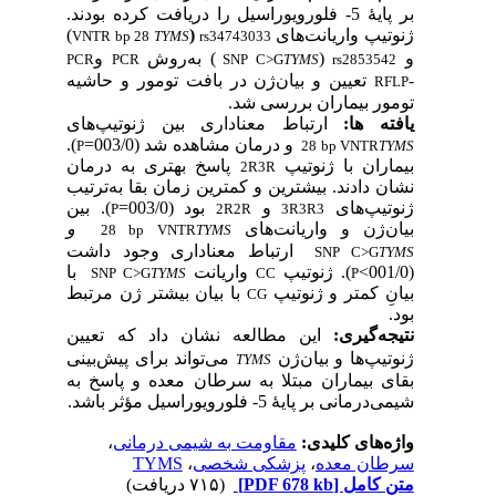
بر پایۀ 5- فلورویوراسیل را دریافت کرده بودند.
یپ واریانت
های
(
)
VNTR
bp
28
TYMS
rs34743033
(
) به
روش
و
PCR
PCR
SNP C>G
TYMS
rs285354
تعیین و بیان
ژن در بافت تومور و حاشیه
R
ور بیماران بررسی شد.
ته ­ها:
ارتباط معناداری بین ژنوتیپ‌های
و درمان مشاهده شد (003/0=
).
P
28 bp VNTR
T
اران با ژنوتیپ
پاسخ بهتری به درمان
2R3R
 دادند. بیشترین و کمترین زمان بقا به‌ترتیب
تیپ‌های
و
بود (003/0=
). بین
P
2R2R
3R3R3
ژن و واریانت‌های
و
28 bp VNTR
TYMS
ارتباط معناداری وجود داشت
SNP C>G
T
). ژنوتیپ
واریانت
با
SNP C>G
TYMS
CC
P
ِ کمتر و ژنوتیپ
با بیان بیشتر ژن مرتبط
CG
ه
گیری:
این مطالعه نشان داد که تعیین
یپ‌ها و بیان
ژن
می‌تواند برای پیش‌بینی
TYMS
ی بیماران مبتلا به سرطان معده و پاسخ به
انی بر پایۀ 5- فلورویوراسیل مؤثر باشد.
‌های کلیدی:
مقاومت به شیمی درمانی
،
ان معده
،
پزشکی شخصی
،
TYMS
 کامل
[PDF 678 kb]
(۷۱۵ دریافت)