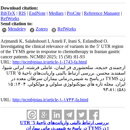
Download citation:
BibTeX
|
RIS
|
EndNote
|
Medlars
|
ProCite
|
Referenc
RefWorks
Send citation to:
Mendeley
Zotero
RefWorks
Arjmandi K, Salahshouri I, Ameli F, Irani S, Esfandbo
Investigating the clinical relevance of variants in the 5
of the TYMS gene in response to chemotherapy in Irani
cancer patients. NCMBJ 2025; 15 (58) :81-93
URL:
http://ncmbjpiau.ir/article-1-1743-fa.html
جه، سلحشوری فر ایمان، عاملی فرشته، ایرانی شیوا،
اسفندبد محسن. بررسی ارتباط بالینی واریانت‌‌های ناحیۀ ۵′ UTR
 TYMS در پاسخ به شیمی‌درمانی بیماران سرطان معده در
ایران. مجله تازه هاي بيوتكنولوژي سلولي و مولكولي. ۱۴۰۴; ۱۵
URL:
http://ncmbjpiau.ir/article-۱-۱۷۴۳-fa.html
بررسی ارتباط بالینی واریانت‌‌های ناحیۀ 5′ UTR
ژن TYMS در پاسخ به شیمی‌درمانی بیماران