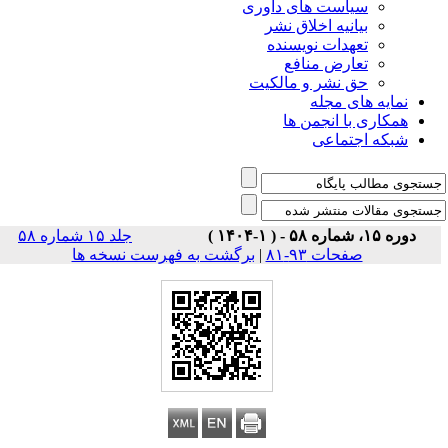
است های داوری
نیه اخلاق نشر
دات نویسنده
رض منافع
نشر و مالکیت
ی مجله
 انجمن ها
تماعی
جلد ۱۵ شماره ۵۸
ات ۹۳-۸۱
|
برگشت به فهرست نسخه ها