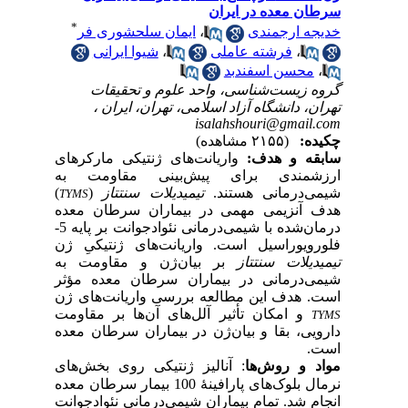
ان معده در ایران
*
جه ارجمندی
،
ایمان سلحشوری فر
،
فرشته عاملی
،
شیوا ایرانی
محسن اسفندبد
ه زیست‌شناسی، واحد علوم و تحقیقات
ن، دانشگاه آزاد اسلامی، تهران، ایران ،
isalahshouri@gmail.
ده:
(۲۱۵۵ مشاهده)
قه
و هدف:
واریانت‌های
ژنتیکی مارکر‌های
شمندی برای پیش‌بینی مقاومت به
ی‌درمانی هستند.
تیمیدیلات
سنتتاز
(
)
TYMS
 آنزیمی مهمی در بیماران سرطان معده
ان
شده با شیمی
درمانی نئوادجوانت بر پایه 5-
رویوراسیل است. واریانت‌های ژنتیکیِ ژن
دیلات
سنتتاز
بر بیان
ژن و مقاومت به
ی
درمانی در بیماران سرطان معده مؤثر
. هدف این مطالعه بررسی واریانت‌های
ژن
و امکان تأثیر آلل‌های آن‌ها بر مقاومت
T
یی، بقا و بیان
ژن در بیماران سرطان معده
.
د و روش
ها
: آنالیز ژنتیکی روی بخش‌های
نرمال بلوک‌های پارافینۀ 100 بیمار سرطان معده
م شد. تمام بیماران شیمی
درمانی نئوادجوانت