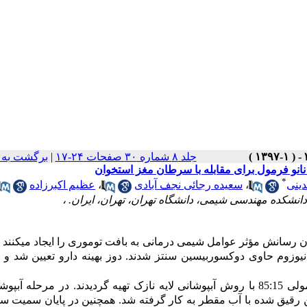
جلد ۸ شماره ۳۰ صفحات ۲۴-۱۷
|
برگشت به 
انو فرمول برای مقابله با سرطان مغز استخوان
*
ینی
،
سعیده رجائی نجف آبادی
،
عظیم اکبرزاده
مکان رسانش مؤثر عوامل شیمی درمانی به بافت توموری را ایجاد می­کنند و
 نیوزوم حاوی دوکسوربیسین سنتز شدند. دوز بهینه دارو تعیین شد و 
نیوزوم­های حاوی کلسترول و اسپن 60 با نسبت مولی 85:15 با روش آب­پوشانی لایه نازک تهیه گردیدند. در مرحله آب­
رقیق شده با آب مقطر به­ کار گرفته شد.
هم­چنین در پایان سمیت سل