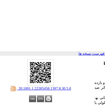
فهرست نسخه ها
 بازده
اثر ضد
‎ 20.1001.1.22285458.1397.8.30.5.0
پوشانی به­
ولی با