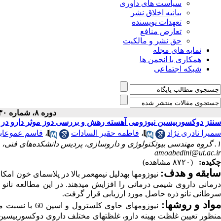
سیاست های داوری
بیانیه اخلاق نشر
تعهدات نویسنده
تعارض منافع
حق نشر و مالکیت
نمایه های مجله
همکاری با انجمن ها
شبکه اجتماعی
دوره ۸، شماره ۳۰ - ( ۱-۱۳۹۷ )
سنتز دوکسوربیسین نیوزومی آهسته رهش و بررسی دوز موثر دارو در ن
سمیرا نادری نژاد
،
فاطمه حقیر السادات
،
قاسم عموعابد
۱. گروه مهندسی بیوتکنولوژی و داروسازی، پردیس دانشکده‌های فنی، دانشکده مهندسی شیمی، دانشگاه تهران، تهران، ایران. ،
amoabedini@ut.ac.ir
چکیده:
(۸۷۲۰ مشاهده)
ابقه و هدف:
نیوزوم­ها به­دلیل نیمه­عمر بالا در پلاسمای خون ا
درمانی داروی شیمی درمانی را افزایش می­دهند. در این مطالعه نانو
سرطانی نانو ذره حاصل مورد ارزیابی قرار گرفت.
واد و روش­ها:
نظور تعیین غلظت بهینه دارو، غلظت­های مختلف داروی دوکسوربیسین 