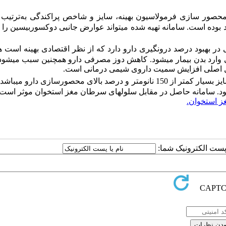
128/ می­باشد. طی 144 ساعت، میزان رهاسازی دارو 35 درصد بوده است. سامانه تهیه شده می­تواند عوارض جانبی دوکسوربیسی
 در بهبود درصد درون­گیری دارو دارد
که از نظر اقتصادی بهینه است ه
ی وارد بدن بیمار می­شود. کاهش دوز مصرفی دارو هم­چنین سبب می­شود 
ل اصلی افزایش سمیت داروی شیمی درمانی است.
سامانه نیوزومی تهیه شده سامانه­ای آهسته رهش با سایز بسیار کم­تر از 150 نانومتر و درصد بالای محصورسازی دارو م
ود. سامانه حاصل در مقابل سلول­های سرطان مغز استخوان موثر است.
 استخوان.
ا پست الکترونیک شما: