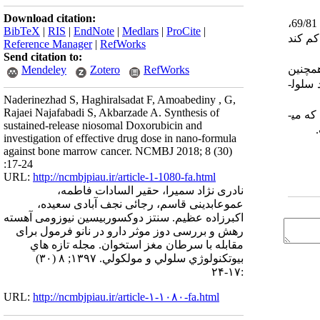
Download citation:
ترتیب 69/81،
BibTeX
|
RIS
|
EndNote
|
Medlars
|
ProCite
|
ن را کم کند
Reference Manager
|
RefWorks
Send citation to:
م­چنین
Mendeley
Zotero
RefWorks
سلول­
Naderinezhad S, Haghiralsadat F, Amoabediny , G,
Rajaei Najafabadi S, Akbarzade A. Synthesis of
ی­باشد که می­
sustained-release niosomal Doxorubicin and
investigation of effective drug dose in nano-formula
against bone marrow cancer. NCMBJ 2018; 8 (30)
:17-24
URL:
http://ncmbjpiau.ir/article-1-1080-fa.html
نادری نژاد سمیرا، حقیر السادات فاطمه،
عموعابدینی قاسم، رجائی نجف آبادی سعیده،
اکبرزاده عظیم. سنتز دوکسوربیسین نیوزومی آهسته
رهش و بررسی دوز موثر دارو در نانو فرمول برای
مقابله با سرطان مغز استخوان. مجله تازه هاي
بيوتكنولوژي سلولي و مولكولي. ۱۳۹۷; ۸ (۳۰)
:۱۷-۲۴
URL:
http://ncmbjpiau.ir/article-۱-۱۰۸۰-fa.html