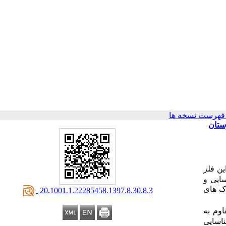
فهرست نسخه ها
ستان
ین فلز
ایی و
اک های
‎ 20.1001.1.22285458.1397.8.30.8.3
اوم به
رای شناسایی