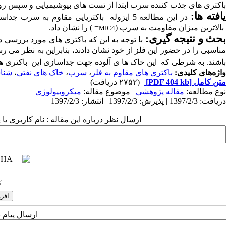
باکتری های جذب کننده سرب ابتدا از تست های بیوشیمیایی و سپس ر
افته ­ها:
در این مطالعه 5 ایزوله باکتریایی مقاوم به سرب جداسازی و شناسایی شد، که در بین آن‌ها باکتری
بالاترین میزان مقاومت به سرب (
=
) را نشان داد.
MIC
4
حث
و
نتیجه گیری
:
با توجه به این که باکتری های مورد بررسی
مناسبی را در حضور این فلز از خود نشان دادند، بنابراین به نظر می
باشند
.
به شرطی
که
این خاک ها ی آلوده جهت جداسازی این باکتری ها 
واژه‌های کلیدی:
باکتری های مقاوم به فلز
،
سرب
،
خاک های نفتی
،
شناس
متن کامل
[PDF 404 kb]
(۲۷۵۲ دریافت)
نوع مطالعه:
مقاله پژوهشی
| موضوع مقاله:
میکروبیولوژی
دریافت: 1397/2/3 | پذیرش: 1397/2/3 | انتشار: 1397/2/3
ارسال نظر درباره این مقاله : نام کاربری ی
ارسال پیام 