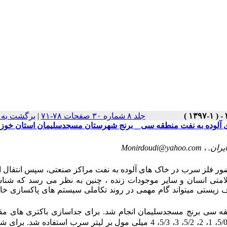
جلد ۸ شماره ۳۰ صفحات ۷۸-۷۱
|
برگشت به 
ی آلوده به نفت منطقه سی _ برنج شهرستان مسجدسلیمان استان خوز
یران. ،
Monirdoudi@yahoo.com
حضور فلز سرب در خاک های آلوده به نفت مراکز صنعتی، سپس انتقال ا
امتی انسان و سایر موجودات زنده
، چنین به نظر می رسد که شناس
ف زیستی
می‏تواند گام مهمی در روند تکاملی سیستم ‏های پاکسازی خ
ه به نفت منطقه سی برنج مسجدسلیمان انجام شد. برای جداسازی باکتری های مق
حاوی غلظت های 5/0، 1، 2، 5/2، 3، 5/3، 4 میلی مول بر لیتر سرب استفاده شد. ب