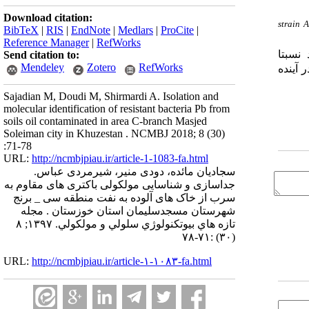
Download citation:
strain
BibTeX
|
RIS
|
EndNote
|
Medlars
|
ProCite
|
Reference Manager
|
RefWorks
 نسبتا
Send citation to:
Mendeley
Zotero
RefWorks
 آینده
Sajadian M, Doudi M, Shirmardi A. Isolation and
molecular identification of resistant bacteria Pb from
soils oil contaminated in area C-branch Masjed
Soleiman city in Khuzestan . NCMBJ 2018; 8 (30)
:71-78
URL:
http://ncmbjpiau.ir/article-1-1083-fa.html
سجادیان مائده، دودی منیر، شیرمردی عباس.
جداسازی و شناسایی مولکولی باکتری های مقاوم به
سرب از خاک های آلوده به نفت منطقه سی _ برنج
شهرستان مسجدسلیمان استان خوزستان . مجله
تازه هاي بيوتكنولوژي سلولي و مولكولي. ۱۳۹۷; ۸
(۳۰) :۷۱-۷۸
URL:
http://ncmbjpiau.ir/article-۱-۱۰۸۳-fa.html