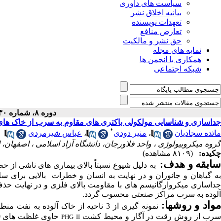
سیاست های داوری
بیانیه اخلاق نشر
تعهدات نویسنده
تعارض منافع
حق نشر و مالکیت
نمایه های مجله
همکاری با انجمن ها
شبکه اجتماعی
دوره ۸، شماره ۳۰ - ( ۱-۱۳۹۷ )
جداسازی و شناسایی مولکولی باکتری های مقاوم به سرب از خاک ها
*
مائده سجادیان
،
منیر دودی
،
عباس شیرمردی
گروه میکروبیولوژی ، واحد فلاورجان، دانشگاه آزاد اسلامی ، اصفهان، ا
چکیده:
(۸۱۰۹ مشاهده)
ابقه و هدف:
به دلیل شیوع نسبتاً بالای بیماری های ناشی از 
ه گیاهان و جانوران و در نهایت به انسان و
خطرات بالایی برای سل
داسازی میکروارگانیسم های با مقاومت بالای فلزی و در نهایت حذ
آلوده به سرب مراکز صنعتی محسوب گردد
.
واد و روش­ها:
نمونه‏ گیری از 3 ناحیه از خاک آلود
رب از روش رقت در آگار و محیط کشت
PHG
ΙΙ