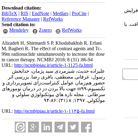
Download citation:
فزایش
BibTeX
|
RIS
|
EndNote
|
Medlars
|
ProCite
|
Reference Manager
|
RefWorks
فت. با
Send citation to:
Mendeley
Zotero
RefWorks
Alizadeh H, Shirmardi S P, Khodabakhsh R, Erfani
M, Bagheri R. The effect of contrast agents and Tc-
99m radionuclide simultaneously to increase the dose
in cancer therapy. NCMBJ 2018; 8 (31) :86-94
URL:
http://ncmbjpiau.ir/article-1-1125-fa.html
علیزاده حدیث، شیرمردی سید پژمان، خدابخش
رسول، عرفانی مصطفی، باقری رضا. بررسی اثر
حضور هم‌زمان عوامل کنتراست‌زای تصویربرداری و
تکنسیوم-m۹۹ جهت بالا بردن دز در درمان تومورهای
سرطانی . مجله تازه هاي بيوتكنولوژي سلولي و
مولكولي. ۱۳۹۷; ۸ (۳۱) :۸۶-۹۴
URL:
http://ncmbjpiau.ir/article-۱-۱۱۲۵-fa.html