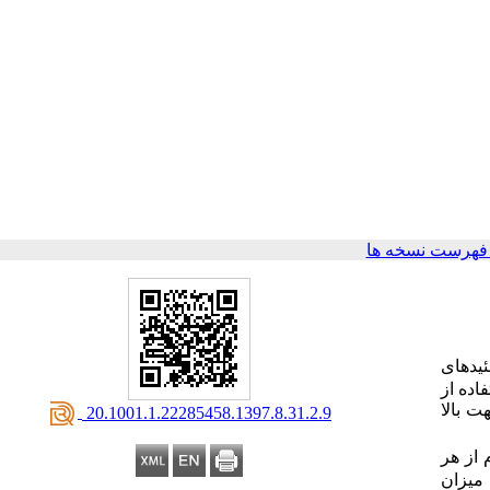
فهرست نسخه ها
ئ
یدهای
اده از
جهت بالا
‎ 20.1001.1.22285458.1397.8.31.2.9
 از هر
میزان