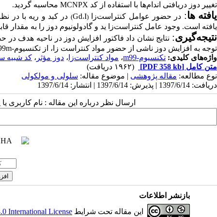
تغییر دوز دریافتی اندام
ها با استفاده از کد
MCNPX
محاسبه گردید.
افته­ ها
:
در حضور عوامل کنتراست
زا
I
Gd
در کبد و ریه با در 
)
،
(
یافته است
.
وجود عامل کنتراست
زا ید و گادولونیوم دوز را به مقدار قا
تیجه‌گیری
:
نتایج نشان داد
فاکتور
افزایش
دوز در ناحیه هدف در ح
توجه به افزایش دوز ناشی از حضور مواد کنتراست­ زا، از تکنسیوم-
m
99 در آینده به­عنوان رادیونوکلئید درمانی نی
واژه‌های کلیدی:
تکنسیوم-m99
،
مواد کنتراست‌زا
،
دوز مؤثر
،
کد شبیه سازی
متن کامل
[PDF 358 kb]
(۱۹۶۲ دریافت)
نوع مطالعه:
مقاله پژوهشی
| موضوع مقاله:
سلولی و مولکولی
دریافت: 1397/6/14 | پذیرش: 1397/6/14 | انتشار: 1397/6/14
ارسال نظر درباره این مقاله : نام کاربری ی
بازنشر اطلاعات
این مقاله تحت شرایط
 International License