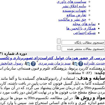
سیاست های داوری
بیانیه اخلاق نشر
تعهدات نویسنده
تعارض منافع
حق نشر و مالکیت
نمایه های مجله
همکاری با انجمن ها
شبکه اجتماعی
دوره ۸، شماره ۳۱ - ( ۴-۱۳۹۷ )
بررسی اثر حضور هم‌زمان عوامل کنتراست‌زای تصویربرداری و تکنسیوم-m99 جهت بالا بردن دز در درمان تومورهای سر
*
حدیث علیزاده
،
سید پژمان شیرمردی
،
رسول خدابخش
پژوهشکده کاربرد پرتوها، پژوهشگاه علوم و فنون هسته‌ای، سازمان انرژ
چکیده:
(۷۰۸۲ مشاهده)
ابقه و هدف
:
استفاده از رادیونوکلیدهای گسیلنده بتا و آلفا مانند ید-131و رادیوم-223 یکی از روش ­های درمان سرطان است. راد
گسیلنده گاما به­ دلیل گسیل فوتون که جذب پایین در بافت داشته، کا
کنسیوم-
m
99
برای درمان سرطان پیشنهاد می­ گردد که در آن
مواد با
بردن سطح مقطح جذب فوتون­ ها و در نهایت افزایش دوز بافت مورد نظ
واد و روش ­ها
:
در این مطالعه
،
تکنسیوم-
m
99 به موش­ ها تزر
ضو اندازه­ گیری و داده ­های انسانی استخراج شد. سپس با وارد کرد