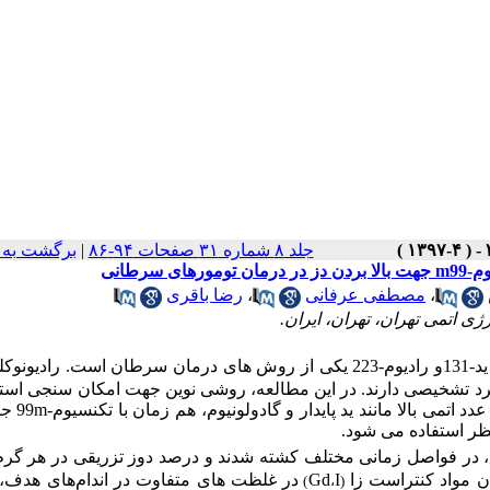
جلد ۸ شماره ۳۱ صفحات ۹۴-۸۶
|
برگشت به 
طانی
،
مصطفی عرفانی
،
رضا باقری
ی اتمی تهران، تهران، ایران.
یونوکل
ربرد تشخیصی دارند. در این مطالعه، روشی نوین جهت امکان سنجی استف
 عدد اتمی بالا مانند ید پایدار و گادولونیوم، هم­ زمان با تکنسیوم-
m
99 
ر استفاده می­ شود.
یق، در فواصل زمانی مختلف کشته شدند و درصد دوز تزریقی در هر گرم
ن مواد کنتراست­ زا
I
Gd
در غلظت ­های متفاوت در اندام
های هدف، 
)
،
(