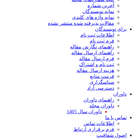
ین شماره
یه نویسندگان
یه واژه های کلیدی
لات پذیرفته شده منتشر نشده
سندگان
اعات ثبت نام
 ثبت نام
نمای نگارش مقاله
نمای ارسال مقاله
 ارسال مقاله
 نام و اشتراک
نه ارسال مقاله
ت منابع
اسگزاری
رسی آزاد
نمای داوران
ران مجله
داوران سال 1405
ا
لاعات تماس
 برقراری ارتباط
افیت