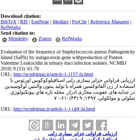
Download citation:
BibTeX
|
RIS
|
EndNote
|
Medlars
|
ProCite
|
Referenc
RefWorks
Send citation to:
Mendeley
Zotero
RefWorks
Evaluation of the frequency of Staphylococcus aureus 
Island (SaPIs) by usingα-toxin gene withproduction of
Valentine Leukocidin in urinary tract infection isolat
2018; 9 (33) :61-70
URL:
http://ncmbjpiau.ir/article-1-1157-fa.html
انی جزایر بیماری زایی استافیلوکوکوس اورئوس با
 آلفاتوکسین همراه با تولید پنتون والنتین لوکوسیدین
 عفونت مجاری ادرار. مجله تازه هاي بيوتكنولوژي
 (۳۳) :۶۱-۷۰
URL:
http://ncmbjpiau.ir/article-۱-۱۱۵۷-fa.html
ابی فراوانی جزایر بیماری زایی
فیلوکوکوس اورئوس با استفاده از ژن