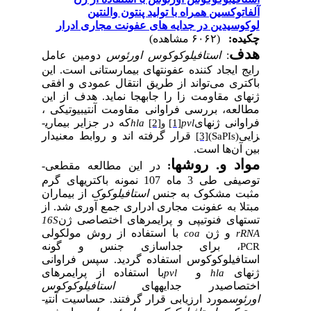
توکسین همراه با تولید پنتون والنتین
وسیدین در جدایه های عفونت مجاری ادرار
ده:
(۶۰۶۲ مشاهده)
ف
:
استافیلوکوکوس ا
و
رئوس
دومین عامل
 ایجاد کننده عفونت­های بیمارستانی است. این
تری می
تواند از
طریق
انتقال عمودی و افقی
ای مقاومت زا را جاب
ه­
جا نماید
.
هدف از این
لعه، بررسی فراوانی مقاومت آنتی­بیوتیکی ،
انی ژن­های
که در جزایر بیماری­
hla
[2]
[1]
pvl
و
ی
قرار گرفته اند و روابط معنی­دار
[3]
(SaPIs)
آن
ها است.
د و. روش­ها
:
در این مطالعه ﻣﻘﻄﻌﯽ-
ﺗﻮﺻﯿﻔﯽ طی 3 ماه 107 نمونه باکتری­های گرم
ت مشکوک به جنس
استافیلوکوک
از بیماران
لا به عفونت مجاری ادراری جمع آوری شد. از
­های فنوتیپی و پرایمرهای اختصاصی ژن
16S
و ژن
با استفاده از روش مولکولی
coa
r
، برای جداسازی جنس و گونه
افیلوکوکوس استفاده گردید. سپس فراوانی
های
و
با استفاده از پرایمرهای
pvl
hla
صاصی
در جدایه­های
استافیلوکوکوس
ئوس
مورد ارزیابی قرار گرفتند.
حساسیت آنتی­