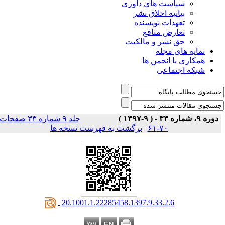
است های داوری
نیه اخلاق نشر
دات نویسنده
رض منافع
نشر و مالکیت
ی مجله
 انجمن ها
تماعی
جلد ۹ شماره ۳۳ صفحات
۷۰-۶۱
|
برگشت به فهرست نسخه ها
‎ 20.1001.1.22285458.1397.9.33.2.6