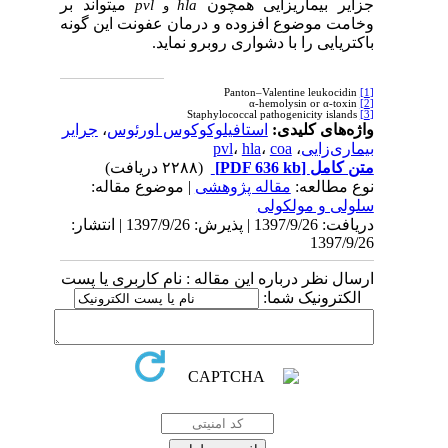
یر بیماری­زایی هم­چون
می­تواند بر
pvl
hla
و
مت موضوع افزوده و درمان عفونت این گونه
ریایی را با دشواری روبرو نماید.
‌های کلیدی:
استافیلوکوکوس اورئوس
،
جرایر
ری‌زایی
،
coa
،
hla
،
pvl
 کامل
[PDF 636 kb]
(۲۲۸۸ دریافت)
 مطالعه:
مقاله پژوهشی
| موضوع مقاله:
لی و مولکولی
دریافت: 1397/9/26 | پذیرش: 1397/9/26 | انتشار:
1397/
ل نظر درباره این مقاله : نام کاربری یا پست
کترونیک شما: