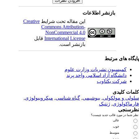
نشر اطلاعات
این مقاله تحت شرایط
Creative
Commons Attribution-
NonCommercial 4.0
International License
قابل
بازنشر است.
بط
 نشریات وزارت علوم
زاد اسلامی واحد پرند
تاوب
لی
,
بیوشیمی
,
گیاه شناسی
,
میکروبیولوژی
,
نتیک
 جدید چیست؟