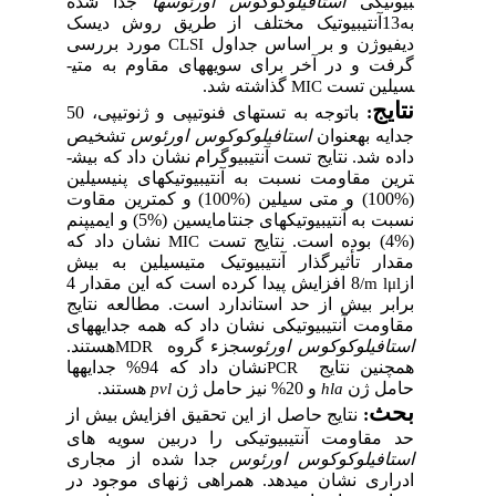
تیکی
استافیلوکوکوس اورئوس­ها
جدا شده
آنتی­بیوتیک مختلف از طریق روش دیسک
یوژن
و
بر اساس جداول
مورد بررسی
CLSI
فت
و در آخر برای سویه­های مقاوم به
متی­
ین
تست
گذاشته شد.
MIC
یج
:
باتوجه به تست­های فنوتیپی و ژنوتیپی، 50
ه به­عنوان
استافیلوکوکوس اورئوس
تشخیص
ه شد.
نتایج تست آنتی­بیوگرام نشان داد که بیش­
 مقاومت نسبت به آنتی­بیوتیک­های پنی­سیلین
و متی سیلین (%100) و کم­ترین مقاوت
ت به
آنتی­بیوتیک­های
جنتامایسین (%5) و
ایمی­پنم
بوده است.
نتایج تست
نشان داد که
MIC
ر تأثیرگذار آنتی­بیوتیک متی­سیلین به بیش
8
افزایش پیدا کرده است که این مقدار 4
/m l
بر بیش از حد استاندارد است. مطالعه نتایج
مت آنتی­بیوتیکی نشان داد که همه جدایه­های
افیلوکوکوس
اورئوس
جزء گروه
هستند.
MDR
چنین نتایج
نشان داد که 94% جدایه­ها
PCR
ل ژن
و 20% نیز حامل ژن
هستند.
pvl
hla
ث
:
نتایج حاصل از این تحقیق افزایش بیش از
مقاومت آنتی­بیوتیکی را دربین سویه های
افیلوکوکوس اورئوس
جدا شده از مجاری
اری نشان می­دهد. همراهی ژن­های موجود در