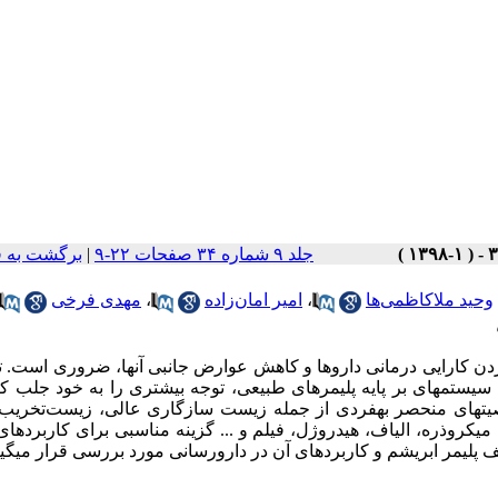
جلد ۹ شماره ۳۴ صفحات ۲۲-۹
|
برگشت به 
وحید ملاکاظمی‌ها
،
امیر امان‌زاده
،
مهدی فرخی
 کارایی درمانی دارو­ها و کاهش عوارض جانبی آن
ها، ضروری است. تا
، سیستم
های بر پایه پلی­مرهای طبیعی، توجه بیش­تری را به خود جلب کرد
یت­های منحصر به­فردی از جمله زیست سازگاری عالی، زیست‌تخریب‌پ
کروذره، الیاف، هیدروژل، فیلم و ... گزینه مناسبی برای کاربردهای 
پلی­مر ابریشم و کاربردهای آن در دارورسانی مورد بررسی قرار می­گیر