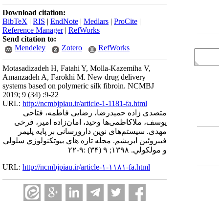
Download citation:
BibTeX
|
RIS
|
EndNote
|
Medlars
|
ProCite
|
Reference Manager
|
RefWorks
Send citation to:
Mendeley
Zotero
RefWorks
Motasadizadeh H, Fatahi Y, Molla-Kazemiha V,
Amanzadeh A, Farokhi M. New drug delivery
systems based on polymeric silk fibroin. NCMBJ
2019; 9 (34) :9-22
URL:
http://ncmbjpiau.ir/article-1-1181-fa.html
متصدی زاده حمیدرضا، رضایی فاطمه، فتاحی
یوسف، ملاکاظمی‌ها وحید، امان‌زاده امیر، فرخی
مهدی. سیستم‌های نوین دارورسانی بر پایه پلیمر
فیبروئین ابریشم. مجله تازه هاي بيوتكنولوژي سلولي
و مولكولي. ۱۳۹۸; ۹ (۳۴) :۹-۲۲
URL:
http://ncmbjpiau.ir/article-۱-۱۱۸۱-fa.html