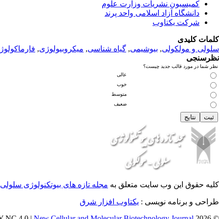
کمیسیون نشریات وزارت علوم
دانشگاه آزاد اسلامی واحد پرند
شرکت یکتاوب
کلمات کلیدی
سلولی و مولکولی
,
بیوشیمی
,
گیاه شناسی
,
میکروبیولوژی
,
فارماکولوژ
نظرسنجی
نظر شما در مورد قالب جدید چیست؟
عالی
خوب
متوسط
ضعیف
کلیه حقوق این وب سایت متعلق به
مجله تازه های بیوتکنولوژی سلولی 
طراحی و برنامه نویسی :
یکتاوب افزار شرق
New Cellular and Molecular Biotechnology Journal
© 2026 CC BY-NC 4.0 |