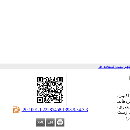
فهرست نسخه ها
کنون،
ه­اند.
ذیری،
‎ 20.1001.1.22285458.1398.9.34.3.3
زیست­
د.