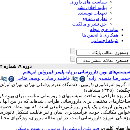
سیاست های داوری
بیانیه اخلاق نشر
تعهدات نویسنده
تعارض منافع
حق نشر و مالکیت
نمایه های مجله
همکاری با انجمن ها
شبکه اجتماعی
دوره ۹، شماره ۳۴ - ( ۱-۱۳۹۸ )
سیستم‌های نوین دارورسانی بر پایه پلیمر فیبروئین ابریشم
*
حمیدرضا متصدی زاده
،
فاطمه رضایی
،
یوسف فتاحی
،
۱. گروه نانوفناوری دارویی ، دانشگاه علوم پزشکی تهران، تهران، ایران
چکیده:
(۶۳۲۵ مشاهده)
مروزه طراحی و ساخت سیستم­های دارورسانی مناسب برای بهینه کردن
اختارهای مختلفی برای دارورسانی طراحی شده­اند که در بین آن­ها 
فیبروئین ابریشم یک پلی­مر پروتئینی طبیعی است که به­واسطه خصوص
واص مکانیکی خوب، فرآیندپذیری آسان و نیز قابلیت تشکیل نانوذره، می
پزشکی به‌ویژه دارورسانی است. در این مقاله مروری، ویژگی­های مختلف 
واژه‌های کلیدی:
فیبروئین ابریشم
،
دارورسانی
،
زیست پزشکی