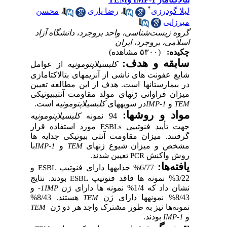
*
 گودرزی
،
رضا یاری
،
محسن
زایی
 زیست‌شناسی، واحد بروجرد، دانشگاه آزاد
می، بروجرد، ایران
ده:
(۵۳۰۰ مشاهده)
بقه و هدف:
کلبسیلاپنومونیه
از عوامل
ع عفونت
های ناشی از آنزیم­های بتالاکتامازی
یمارستان­ها است. هدف از این مطالعه تعیین
ن فراوانی ژن­های مولد مقاومت آنتی­بیوتیکی
و
در سویه­های
کلبسیلاپنومونیه
است.
IMP-1
د و روش­ها:
94 نمونه
کلبسیلاپنومونیه
 تأیید فنوتیپی
مورد استفاده قرار
ESBLs
ند. میزان مقاومت آنتی­ بیوتیکی جدایه­ ها
ص و میزان شیوع ژن­های
و
با
IMP-1
TEM
 واکنش
تعیین شدند.
PCR
ه‌ها:
6/77% جدایه­ها دارای فنوتیپ
و
ESBL
نوتیپ
بودند
. نتایج
ESBL
که 1/4% نمونه­ ها دارای ژن
و
-
1
IMP
ای ژن
هستند. 8/43%
TEM
ه
ها نیز به­ طور مشترک واجد هر دو ژن
TEM
بودند.
IMP