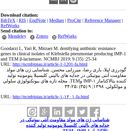
Download citation:
BibTeX
|
RIS
|
EndNote
|
Medlars
|
ProCite
|
Referenc
RefWorks
Send citation to:
Mendeley
Zotero
RefWorks
Goodarzi L, Yari R, Mirzaei M. dentifying antibiotic re
genes in clinical isolates of Klebsiella pneumoniae pr
and TEM β-lactamase. NCMBJ 2019; 9 (35) :25-34
URL:
http://ncmbjpiau.ir/article-1-1201-fa.html
، یاری رضا، میرزایی محسن. شناسایی ژن های مولد
یوتیکی در جدایه های بالینی کلبسیلا پنومونیه تولید
کننده بتالاکتاماز IMP-۱ وTEM. مجله تازه هاي بيوتكنولوژي سلولي
URL:
http://ncmbjpiau.ir/article-۱-۱۲۰۱-fa.html
سایی ژن های مولد مقاومت آنتی بیوتیکی در
ه های بالینی کلبسیلا پنومونیه تولید کننده
ماز IMP-1 وTEM