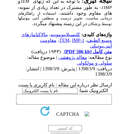
جه­ گیری:
با توجه­ به این­ که ژن­های
و
TEM
به­ طور مشترک در تعداد زیادی از نمونه­
-
1
 مقاوم وجود داشتند،
استفاده از
راه­کارهای
نی مناسب، تجویز درست و منطقی آنتی­ بیوتیک­ها
در این زمینه پیشنهاد می­گرد
د
.
ط پزشکان
‌های کلیدی:
کلبسیلاپنومونیه
،
بتالاکتامازهای
ع الطیف
،
IMP-1
،
TEM
،
مقاومت
‌بیوتیکی
 کامل
[PDF 506 kb]
(۱۹۴۳ دریافت)
 مطالعه:
مقاله پژوهشی
| موضوع مقاله:
لی و مولکولی
دریافت: 1398/3/9 | پذیرش: 1398/3/9 | انتشار:
1398
ل نظر درباره این مقاله : نام کاربری یا پست
کترونیک شما: