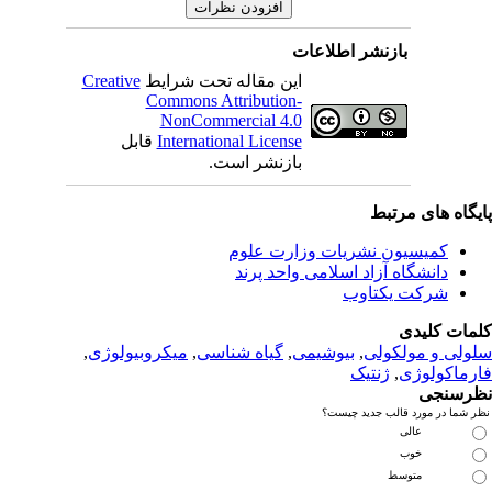
نشر اطلاعات
این مقاله تحت شرایط
Creative
Commons Attribution-
NonCommercial 4.0
International License
قابل
بازنشر است.
بط
 نشریات وزارت علوم
زاد اسلامی واحد پرند
تاوب
لی
,
بیوشیمی
,
گیاه شناسی
,
میکروبیولوژی
,
نتیک
 جدید چیست؟