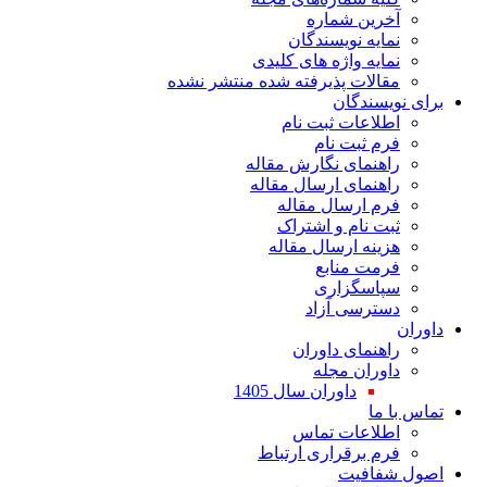
ین شماره
یه نویسندگان
یه واژه های کلیدی
لات پذیرفته شده منتشر نشده
سندگان
اعات ثبت نام
 ثبت نام
نمای نگارش مقاله
نمای ارسال مقاله
 ارسال مقاله
 نام و اشتراک
نه ارسال مقاله
ت منابع
اسگزاری
رسی آزاد
نمای داوران
ران مجله
داوران سال 1405
ا
لاعات تماس
 برقراری ارتباط
افیت