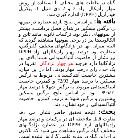
در
غلظت
های
مختلف
با
استفاده
از
روش
رادیکال
ازاد
2
و
2
دی
فنیل
1-
پیکریل
رازیل
(DPPH)
اندازه گیری شد.
ه­ ها:
بر اساس نتایج
بازده عصاره در نمونه­­
رگس مسکین درابتدای فصل برداشت، بیشتر
مونه­های دیگر بود. ترکیبات ثانویه مانند تانن و
لوییدها نیز در برخی نمونه­ها مشاهده گردید که
ه میزان آنها در نژادگان­های مختلف گل­نرگس،
وت بود. درصد مهار رادیکال­های آزاد
DPPH
نشان از خاصیت آنتی­اکسیدانی نسبتاً بالای این
گان­ها دارد هرچند
هر چهار نژادگان
تقریبا در
د دارای درصد مهار بودند، اما در این میان،
ترین خاصیت آنتی­اکسیدانی مربوط به نرگس
مسکین با درصد مهار 72/93 و کمترین خاصیت
­اکسیدانی مربوط به نرگس شهلا با درصد
مهار
 بود،
بر اساس نتایج، نرگس مسکین
ترین و نرگس شهلا به ترتیب کمترین خاصیت
­اکسیدانی از خود نشان دادند
.
ث:
نتیجه تحقیق حاضر نشان می دهد
وت قابل ملاحظه ای در ترکیبات و
درصد مهار
کال­های آزاد
DPPH
در عصاره نژادگان­های
لف گیاه نرگس مشاهده می شود
که
تاکنون
ی
این
گیاه
در
منابع
علمی گزارش
نشده
است
.