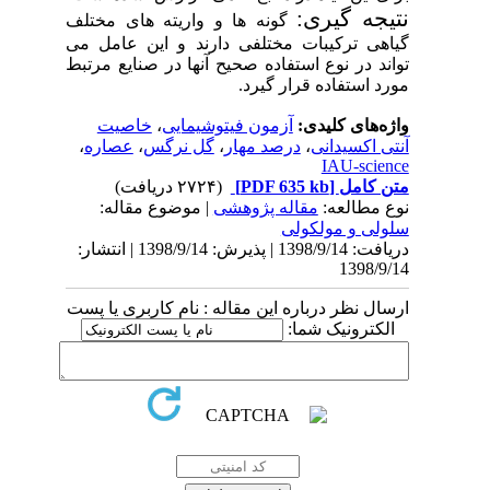
جه گیری:
گونه ها و واریته های مختلف
هی ترکیبات مختلفی دارند و این عامل می
د در نوع استفاده صحیح آنها در صنایع مرتبط
د
استفاده قرار گیرد.
‌های کلیدی:
آزمون فیتوشیمایی
،
خاصیت
 اکسیدانی
،
درصد مهار
،
گل نرگس
،
عصاره
،
IAU-scie
 کامل
[PDF 635 kb]
(۲۷۲۴ دریافت)
 مطالعه:
مقاله پژوهشی
| موضوع مقاله:
لی و مولکولی
دریافت: 1398/9/14 | پذیرش: 1398/9/14 | انتشار:
1398/
ل نظر درباره این مقاله : نام کاربری یا پست
کترونیک شما: