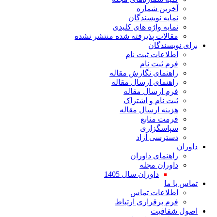
ین شماره
یه نویسندگان
یه واژه های کلیدی
لات پذیرفته شده منتشر نشده
سندگان
اعات ثبت نام
 ثبت نام
نمای نگارش مقاله
نمای ارسال مقاله
 ارسال مقاله
 نام و اشتراک
نه ارسال مقاله
ت منابع
اسگزاری
رسی آزاد
نمای داوران
ران مجله
داوران سال 1405
ا
لاعات تماس
 برقراری ارتباط
افیت