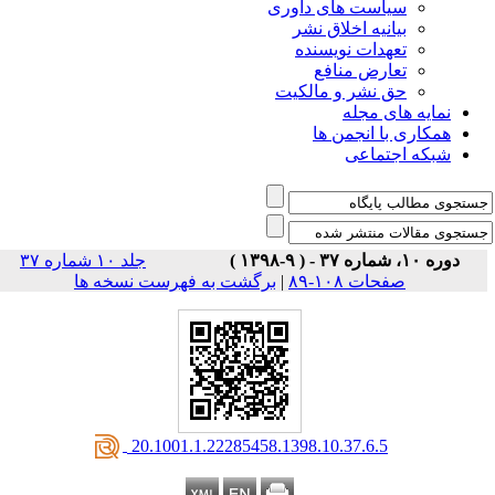
است های داوری
نیه اخلاق نشر
دات نویسنده
رض منافع
نشر و مالکیت
ی مجله
 انجمن ها
تماعی
جلد ۱۰ شماره ۳۷
ت ۱۰۸-۸۹
|
برگشت به فهرست نسخه ها
‎ 20.1001.1.22285458.1398.10.37.6.5