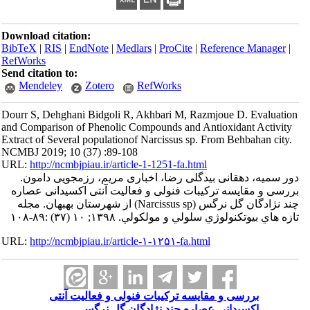
Download citation:
BibTeX
|
RIS
|
EndNote
|
Medlars
|
ProCite
|
Referenc
RefWorks
Send citation to:
Mendeley
Zotero
RefWorks
Dourr S, Dehghani Bidgoli R, Akhbari M, Razmjoue D
and Comparison of Phenolic Compounds and Antioxida
Extract of Several populationof Narcissus sp. From Beh
NCMBJ 2019; 10 (37) :89-108
URL:
http://ncmbjpiau.ir/article-1-1251-fa.html
قانی بیدگلی رضا، اخباری مریم، رزمجویی دامون.
یسه ترکیبات فنولی و فعالیت آنتی اکسیدانی عصاره
چند نژادگان گل نرگس (Narcissus sp) از شهرستان بهبهان. مجله
ژي سلولي و مولكولي. ۱۳۹۸; ۱۰ (۳۷) :۸۹-۱۰۸
URL:
http://ncmbjpiau.ir/article-۱-۱۲۵۱-fa.html
ی و مقایسه ترکیبات فنولی و فعالیت آنتی
یدانی عصاره چند نژادگان گل نرگس