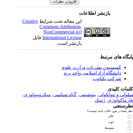
نشر اطلاعات
این مقاله تحت شرایط
Creative
Commons Attribution-
NonCommercial 4.0
International License
قابل
بازنشر است.
بط
 نشریات وزارت علوم
زاد اسلامی واحد پرند
تاوب
لی
,
بیوشیمی
,
گیاه شناسی
,
میکروبیولوژی
,
نتیک
 جدید چیست؟