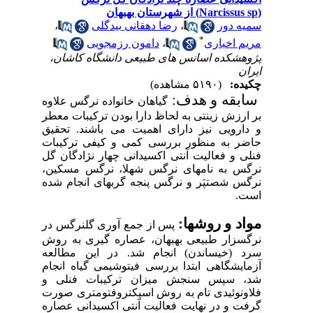
ه دور
،
رضا دهقانی بیدگلی
،
*
م اخباری
،
دامون رزمجویی
هشکده اسانس های طبیعی دانشگاه کاشان،
ن
ده:
(۵۱۹۰ مشاهده)
بقه و هدف:
گیاهان خانواده نرگس
علاوه
رزش ‌زینتی
به
لحاظ دارا بودن ترکیبات معطر
ارویی نیز دارای اهمیت می باشند.
تحقیق
ر
به
منظور
بررسی
کمی
و کیفی
ترکیبات
ی
و
فعالیت
آنتی
اکسیدانی
چهار نژادگان گل
س به نام­های نرگس شهلا، نرگس مسکین،
س شصت­پَر و نرگس پنجه گربه­ای انجام شده
.
د و روش­ها:
پس از جمع آوری گل­نرگس در
سزار طبیعی بهبهان، عصاره گیری به روش
 (خیساندن) انجام شد.
در
این
مطالعه
ایشگاهی
ابتدا
بررسی فیتوشیمی
گیاه
انجام
 سپس
سنجش
میزان ترکیبات فنلی
و
نوئیدی
تام
به
روش
اسپکتروفتومتری
صورت
ت
و
در
نهایت
فعالیت
آنتی
اکسیدانی
عصاره