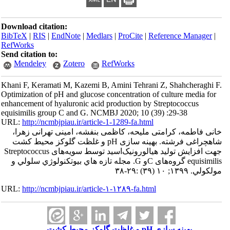
Download citation:
BibTeX
|
RIS
|
EndNote
|
Medlars
|
ProCite
|
Referenc
RefWorks
Send citation to:
Mendeley
Zotero
RefWorks
Khani F, Keramati M, Kazemi B, Amini Tehrani Z, Sha
Optimization of pH and glucose concentration of cultur
enhancement of hyaluronic acid production by Strepto
equisimilis group C and G. NCMBJ 2020; 10 (39) :29-
URL:
http://ncmbjpiau.ir/article-1-1289-fa.html
کرامتی ملیحه، کاظمی بنفشه، امینی تهرانی زهرا،
شاهچراغی فرشته. بهینه سازی pH و غلظت گلوکز محیط کشت
جهت افزایش تولید هیالورونیک‌اسید توسط سویه‌های Streptococcus
equisimilis گروه‌های Cو G. مجله تازه هاي بيوتكنولوژي سلولي و
URL:
http://ncmbjpiau.ir/article-۱-۱۲۸۹-fa.html
بهینه سازی pH و غلظت گلوکز محیط کشت