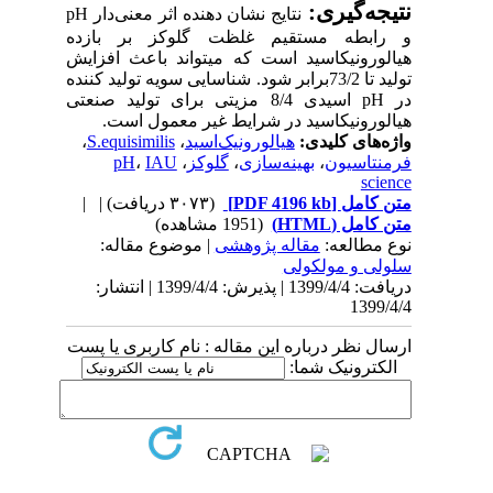
جه
گیری:
نتایج نشان دهنده اثر معنی
دار
pH
ابطه مستقیم غلظت گلوکز بر بازده
لورونیک­اسید است که می­تواند باعث افزایش
تولید تا 73/2برابر شود. شناسایی سویه تولید کننده
pH
اسیدی 8/4 مزیتی برای تولید صنعتی
ورونیک­اسید در شرایط غیر معمول است.
‌های کلیدی:
هیالورونیک‌اسید
،
S.equisimilis
،
نتاسیون
،
بهینه‌سازی
،
گلوکز
،
IAU
،
pH
sci
 کامل
[PDF 4196 kb]
(۳۰۷۳ دریافت)
| |
امل (HTML)
(1951 مشاهده)
 مطالعه:
مقاله پژوهشی
| موضوع مقاله:
لی و مولکولی
دریافت: 1399/4/4 | پذیرش: 1399/4/4 | انتشار:
1399
ل نظر درباره این مقاله : نام کاربری یا پست
کترونیک شما: