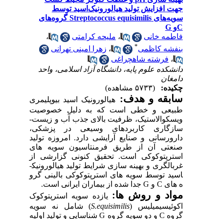
افزایش تولید هیالورونیک‌اسید توسط
سویه‌های Streptococcus equisimilis گروه‌های
مه خانی
،
ملیحه کرامتی
،
*
شه کاظمی
،
زهرا امینی تهرانی
فرشته شاهچراغی
کده علوم پایه، دانشگاه آزاد اسلامی، واحد
غان
ده:
(۵۷۳۳ مشاهده)
بقه و هدف:
هیالورونیک ­اسید بیوپلی­مری
عی و خطی است که به­ دلیل خصوصیت
والاستیک، ظرفیت بالای جذب آب و زیست­
گاری کاربردهای وسیعی در پزشکی،
ورسانی و صنایع آرایشی دارد. امروزه تولید
تی آن از طریق فرمنتاسیون سویه­ های
رپتوکوکی است. تحقیق کنونی گزارشی از
لگری و بهینه­ سازی شرایط تولید هیالورونیک­
د توسط سویه ­های استرپتوکوکی بالینی گرو
ای
C
و
G
جدا شده از بیماران ایرانی است.
د و روش ­ها:
یازده سویه استرپتوکوک
ئیسیمیلیس
)
S.equisimilis
(
شامل نه سویه
ه
C
و دو سویه گروه
G
شناسایی
و تولید اولیه