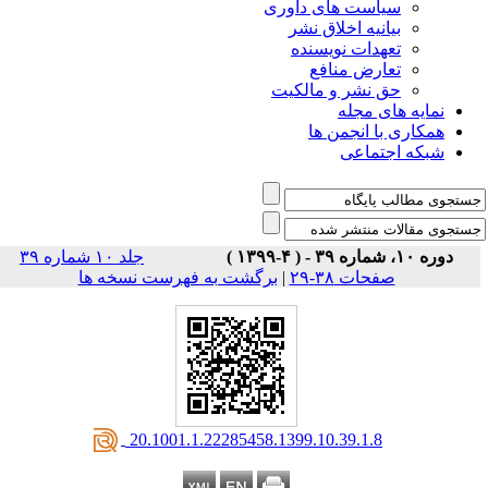
است های داوری
نیه اخلاق نشر
دات نویسنده
رض منافع
نشر و مالکیت
ی مجله
 انجمن ها
تماعی
جلد ۱۰ شماره ۳۹
ات ۳۸-۲۹
|
برگشت به فهرست نسخه ها
‎ 20.1001.1.22285458.1399.10.39.1.8