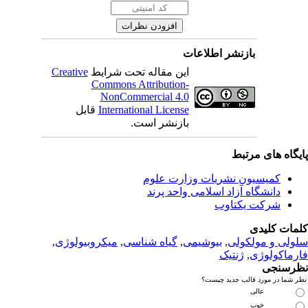
نشر اطلاعات
این مقاله تحت شرایط
Creative
Commons Attribution-
NonCommercial 4.0
International License
قابل
بازنشر است.
بط
 نشریات وزارت علوم
زاد اسلامی واحد پرند
تاوب
لی
,
بیوشیمی
,
گیاه شناسی
,
میکروبیولوژی
,
نتیک
 جدید چیست؟