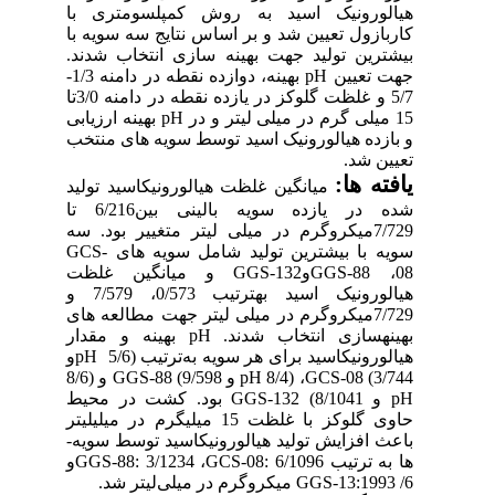
لورونیک ­اسید به­ روش کمپلسومتری با
ازول تعیین شد و بر اساس نتایج سه سویه با
­ترین تولید جهت بهینه ­سازی انتخاب شدند.
 تعیین
pH
بهینه، دوازده نقطه در دامنه 1/3-
و غلظت گلوکز در یازده نقطه در دامنه 3/0تا
pH
بهینه ارزیابی
زده هیالورونیک­ اسید توسط سویه­ های منتخب
ین شد.
ه­ ها:
میانگین غلظت هیالورونیک­اسید تولید
شده در یازده سویه بالینی بین6/216 تا
7/729میکروگرم در میلی­ لیتر متغییر بود. سه
ه
با بیش­ترین تولید شامل
سویه ­های
GCS-
GGS-8
و
GGS-132
و میانگین غلظت
هیالورونیک ­اسید به­ترتیب 0/573، 7/579 و
7/729میکروگرم در میلی ­لیتر جهت مطالعه­ های
نه­سازی انتخاب شدند.
pH
بهینه و مقدار
ورونیک­اسید برای هر سویه به
ترتیب (5/6
pH
و
3/
GCS-08
، (8/4
pH
و 9/598)
GGS-88
و (8/6
 8/1041)
GGS-132
بود. کشت در محیط
حاوی گلوکز با غلظت 15 میلی­گرم در میلی­لیتر
 افزایش تولید هیالورونیک­اسید توسط سویه­
 ترتیب 6/1096
GCS-08:
، 3/1234
GGS-88:
و
GGS-13:
میکروگرم در میلی
لیتر شد.