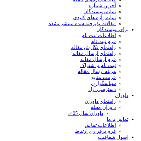
ین شماره
یه نویسندگان
یه واژه های کلیدی
لات پذیرفته شده منتشر نشده
سندگان
اعات ثبت نام
 ثبت نام
نمای نگارش مقاله
نمای ارسال مقاله
 ارسال مقاله
 نام و اشتراک
نه ارسال مقاله
ت منابع
اسگزاری
رسی آزاد
نمای داوران
ران مجله
داوران سال 1405
ا
لاعات تماس
 برقراری ارتباط
افیت