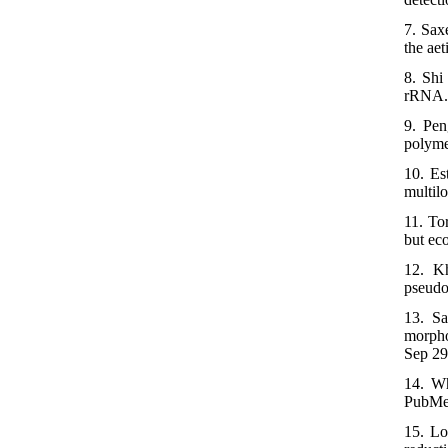
7. Sax
the ae
8. Shi
rRNA. 
9. Pen
polyme
10. Es
multil
11. To
but ec
12. Kh
pseudo
13. Sa
morpho
Sep 2
14. Wh
PubMe
15. Lo