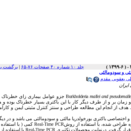
برگشت به
|
جلد ۱۰ شماره ۴۰ صفحات ۷۶-۶۵
ئی و سودومالئی
ی یعقوبی مقدم
ایران
جزو عوامل بیماری زای خطرناک ا
Burkholderia
mallei
and
pseudomalle
مان بر و از طرف دیگر کار با این باکتری بسیار خطرناک بوده و ه
هدف از انجام این مطالعه طراحی و سنتز کنترل مثبتی ایمن و کارآم
 اختصاصی باکتری بورخولدریا مالئی و سودومالئی می باشد و در دیگر 
کمی ( با استفاده 
Real-Time
PCR
ه طراحی شده، با استفاده از روش
با استفاده از
Real-Time
PCR
)، ار گرفت. درنهایت محصولات تکثیری