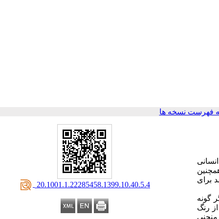
 فهرست نسخه ها
نسانی
مچنین
د برای
‎ 20.1001.1.22285458.1399.10.40.5.4
: گونه
از رنگ
 منحنی