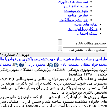
سیاست های داوری
بیانیه اخلاق نشر
تعهدات نویسنده
تعارض منافع
حق نشر و مالکیت
نمایه های مجله
همکاری با انجمن ها
شبکه اجتماعی
دوره ۱۰، شماره ۴۰ - ( ۶-۱۳۹۹ )
طراحی و ساخت سازه شبیه ساز جهت تشخیص باکتری بورخولدریا مال
*
محمدعل
،
محمود براتی
،
محمدجواد دهقان عصمت آبادی
گروه بیوتکنولوژی پزشکی، دانشکده پیراپزشکی، دانشگاه علوم پزشکی 
چکیده:
(۴۲۷۸ مشاهده)
i
species)
(
: باکتری های بورخولدریا مالئی و سودومالئی
ابقه و هدف
محسوب می شوند. تشخیص برپایه کشت برای این باکتری، هزینه بر و ز
امکان دسترسی به این باکتری و حتی ژنوم آن بسیار مشکل می باشد
تشخیص باکتری بورخولدریا می باشد.
واد و روش ها
در ابتدا، یک سازه شبیه ساز که، حاوی ژن های مرجع و
ای خانواده مشاهده نمیشود ساخته شد و سپس کارایی عملیاتی ساز
مورد ارزیابی قر
TaqMan
) و کیفی(با استفاده از پروب
SYBER Gree