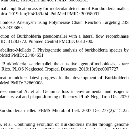
al amplification assay for molecular detection of Burkholderia mallei,
a tropica. 2019 Jun;194:189-94. PubMed PMID: 30958991.
elioidosis Aneurysm using Polymerase Chain Reaction Targeting 23S
D: 32339680.
ion of Burkholderia pseudomallei with a lateral flow recombinase
 PMID: 31283772. Pubmed Central PMCID: 6613700.
ballero-Mellado J. Phylogenetic analysis of burkholderia species by
. PubMed PMID: 23404651.
Burkholderia pseudomallei, the causative agent of melioidosis, is rare
rto Rico. PLOS Neglected Tropical Diseases. 2019;13(9):e0007727.
t mimicker: latest progress in the development of Burkholderia
 PubMed PMID: 32669008.
echanukul A, et al. Genomic loss in environmental and isogenic
lular survival and plaque-forming efficiency. PLoS Negl Trop Dis. 2020
Burkholderia mallei. FEMS Microbiol Lett. 2007 Dec;277(2):115-22.
 al. Continuing evolution of Burkholderia mallei through genome