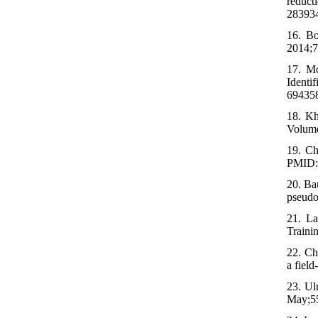
reduc
28393
16. Bo
2014;7
17. Mo
Identi
69435
18. Kh
Volume
19. Ch
PMID:
20. Ba
pseudo
21. La
Traini
22. Ch
a fiel
23. Ul
May;5