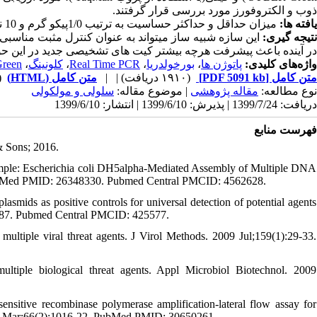
ذوب و الکتروفورز مورد بررسی قرار گرفتند.
یافته ها:
میزان حداقل و حداکثر حساسیت به ترتیب 1/0پیکو گرم و 10 نانوگرم بر روی سازه طراحی شده در مطالعه حاضر، حاصل شد.
نتیجه گیری
این سازه شبیه ساز میتواند به عنوان کنترل مثبت مناسبی
در آینده باعث پیشرفت هرچه بیشتر کیت های تشخیصی جدید در این ح.
reen
،
کلونینگ
،
Real Time PCR
،
بورخولدریا
،
پاتوژن ها
واژه‌های کلیدی:
مشاهد)
متن کامل (HTML)
| |
(۱۹۱۰ دریافت)
[PDF 5091 kb]
متن کامل
نوع مطالعه:
مقاله پژوهشی
| موضوع مقاله:
سلولی و مولکولی
دریافت: 1399/7/24 | پذیرش: 1399/6/10 | انتشار: 1399/6/10
فهرست منابع
& Sons; 2016.
mple: Escherichia coli DH5alpha-Mediated Assembly of Multiple DNA
PubMed PMID: 26348330. Pubmed Central PMCID: 4562628.
smids as positive controls for universal detection of potential agents
587. Pubmed Central PMCID: 425577.
multiple viral threat agents. J Virol Methods. 2009 Jul;159(1):29-33.
multiple biological threat agents. Appl Microbiol Biotechnol. 2009
sitive recombinase polymerase amplification-lateral flow assay for
019 Mar;66(2):1016-22. PubMed PMID: 30650261.