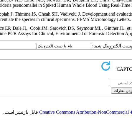
lderia pseudomallei in Spiked Human Whole Blood Using Real-Time 
ppiah J, Thimma JS, Cheah SH, Vadivelu J. Development and evaluation
ferentiate the species in clinical specimens. FEMS Microbiology Letters
ice EP, Dale JL, Cook JM, Sarovich DS, Seymour ML, Ginther JL, et a
ime PCR Assays for Clinical, Environmental or Forensic Detection App
یا پست الکترونیک شما
قابل بازنشر است.
Creative Commons Attribution-NonCommercial 4.0