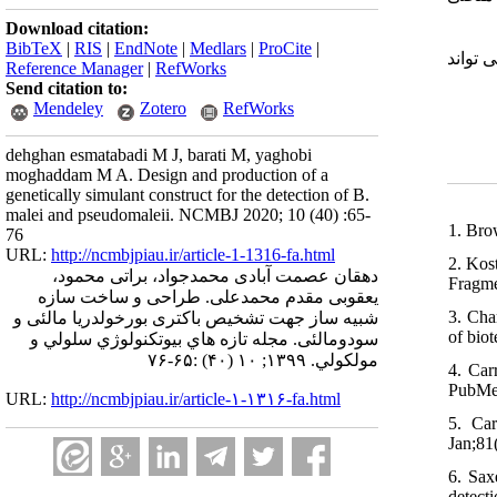
Download citation:
BibTeX
|
RIS
|
EndNote
|
Medlars
|
ProCite
|
 تواند
Reference Manager
|
RefWorks
Send citation to:
Mendeley
Zotero
RefWorks
dehghan esmatabadi M J, barati M, yaghobi
moghaddam M A. Design and production of a
genetically simulant construct for the detection of B.
malei and pseudomaleii. NCMBJ 2020; 10 (40) :65-
1. Bro
76
URL:
http://ncmbjpiau.ir/article-1-1316-fa.html
2. Kos
دهقان عصمت آبادی محمدجواد، براتی محمود،
Fragme
یعقوبی مقدم محمدعلی. طراحی و ساخت سازه
3. Cha
شبیه ساز جهت تشخیص باکتری بورخولدریا مالئی و
of bio
سودومالئی. مجله تازه هاي بيوتكنولوژي سلولي و
مولكولي. ۱۳۹۹; ۱۰ (۴۰) :۶۵-۷۶
4. Car
PubMe
URL:
http://ncmbjpiau.ir/article-۱-۱۳۱۶-fa.html
5. Car
Jan;81
6. Sax
detect