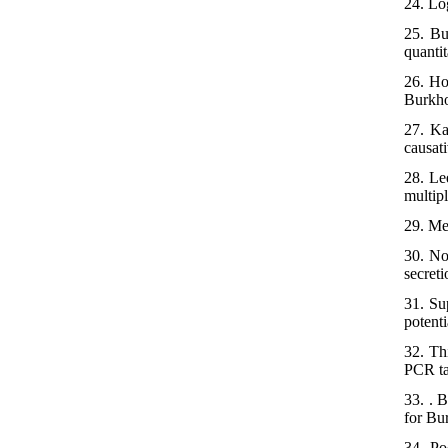
24. Lo
25. Bu
quanti
26. Ho
Burkho
27. Ka
causati
28. Le
multip
29. Me
30. No
secret
31. Su
potent
32. Th
PCR ta
33. . 
for Bu
34. Po