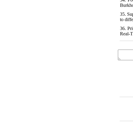
Burkho
35. Su
to dif
36. Pr
Real-T