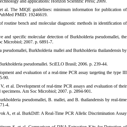
hnology and applications: Horizon Scientific Press; 2009.
t al. The MIQE guidelines: minimum information for publication of
2. PubMed PMID: 19246619.
outine bench and molecular diagnostic methods in identification of
ve and specific molecular detection of Burkholderia pseudomallei, the
Soc Microbiol; 2007. p. 6891-7.
 pseudomallei, Burkholderia mallei and Burkholderia thailandensis by
 Burkholderia pseudomallei. SciELO Brasil; 2006. p. 239-44.
ment and evaluation of a real-time PCR assay targeting the type III
5-90.
et al. Development of real-time PCR assays and evaluation of their
ood specimens. Am Soc Microbiol; 2007. p. 2894-901.
urkholderia pseudomallei, B. mallei, and B. thailandensis by real-time
871-4.
ok A, et al. BurkDiff: A Real-Time PCR Allelic Discrimination Assay
orn S, et al. Comparison of DNA Extraction Kits for Detection of