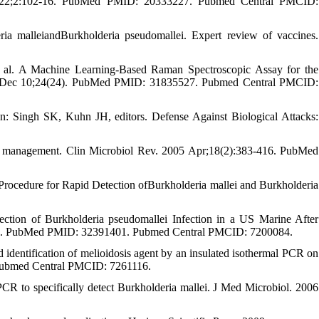
an 22;2:102-16. PubMed PMID: 20333227. Pubmed Central PMCID:
ia malleiandBurkholderia pseudomallei. Expert review of vaccines.
 al. A Machine Learning-Based Raman Spectroscopic Assay for the
2019 Dec 10;24(24). PubMed PMID: 31835527. Pubmed Central PMCID:
: Singh SK, Kuhn JH, editors. Defense Against Biological Attacks:
nd management. Clin Microbiol Rev. 2005 Apr;18(2):383-416. PubMed
Procedure for Rapid Detection ofBurkholderia mallei and Burkholderia
ction of Burkholderia pseudomallei Infection in a US Marine After
aa103. PubMed PMID: 32391401. Pubmed Central PMCID: 7200084.
ntification of melioidosis agent by an insulated isothermal PCR on
 Pubmed Central PMCID: 7261116.
R to specifically detect Burkholderia mallei. J Med Microbiol. 2006