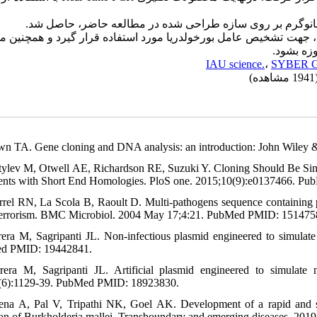
، جهت تشخیص عامل بورخولدریا مورد استفاده قرار گیرد و همچنین می
وزه بشود
IAU science.
،
SYBER G
(1941 ه
wn TA. Gene cloning and DNA analysis: an introduction: John Wiley 
tylev M, Otwell AE, Richardson RE, Suzuki Y. Cloning Should Be Si
nts with Short End Homologies. PloS one. 2015;10(9):e0137466. 
rrel RN, La Scola B, Raoult D. Multi-pathogens sequence containing pla
terrorism. BMC Microbiol. 2004 May 17;4:21. PubMed PMID: 15147
rera M, Sagripanti JL. Non-infectious plasmid engineered to simulate 
d PMID: 19442841.
rera M, Sagripanti JL. Artificial plasmid engineered to simulate 
(6):1129-39. PubMed PMID: 18923830.
ena A, Pal V, Tripathi NK, Goel AK. Development of a rapid and sen
ion of Burkholderia mallei. Transboundary and emerging diseases. 2