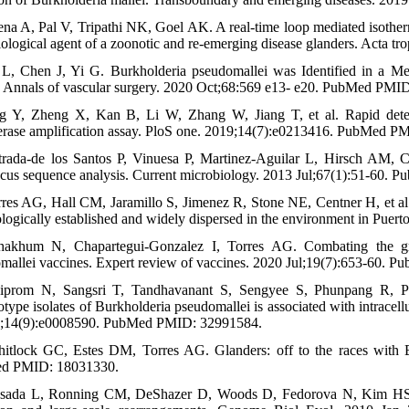
ena A, Pal V, Tripathi NK, Goel AK. A real-time loop mediated isotherm
tiological agent of a zoonotic and re-emerging disease glanders. Act
 L, Chen J, Yi G. Burkholderia pseudomallei was Identified in a M
Annals of vascular surgery. 2020 Oct;68:569 e13- e20. PubMed PMI
g Y, Zheng X, Kan B, Li W, Zhang W, Jiang T, et al. Rapid detect
rase amplification assay. PloS one. 2019;14(7):e0213416. PubMed
trada-de los Santos P, Vinuesa P, Martinez-Aguilar L, Hirsch AM, Ca
ocus sequence analysis. Current microbiology. 2013 Jul;67(1):51-60
rres AG, Hall CM, Jaramillo S, Jimenez R, Stone NE, Centner H, et al. 
ologically established and widely dispersed in the environment in Pue
akhum N, Chapartegui-Gonzalez I, Torres AG. Combating the grea
mallei vaccines. Expert review of vaccines. 2020 Jul;19(7):653-60.
iprom N, Sangsri T, Tandhavanant S, Sengyee S, Phunpang R, Pre
type isolates of Burkholderia pseudomallei is associated with intracel
9;14(9):e0008590. PubMed PMID: 32991584.
itlock GC, Estes DM, Torres AG. Glanders: off to the races with 
d PMID: 18031330.
sada L, Ronning CM, DeShazer D, Woods D, Fedorova N, Kim HS, et