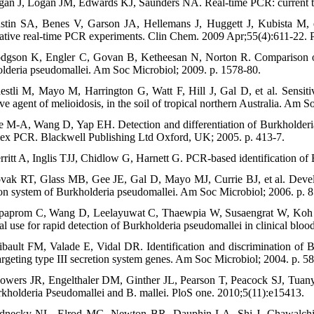
gan J, Logan JM, Edwards KJ, Saunders NA. Real-time PCR: current tec
stin SA, Benes V, Garson JA, Hellemans J, Huggett J, Kubista M, e
tative real-time PCR experiments. Clin Chem. 2009 Apr;55(4):611-2
dgson K, Engler C, Govan B, Ketheesan N, Norton R. Comparison of r
lderia pseudomallei. Am Soc Microbiol; 2009. p. 1578-80.
estli M, Mayo M, Harrington G, Watt F, Hill J, Gal D, et al. Sensiti
ve agent of melioidosis, in the soil of tropical northern Australia. Am 
e M-A, Wang D, Yap EH. Detection and differentiation of Burkholderia
lex PCR. Blackwell Publishing Ltd Oxford, UK; 2005. p. 413-7.
rritt A, Inglis TJJ, Chidlow G, Harnett G. PCR-based identification of
vak RT, Glass MB, Gee JE, Gal D, Mayo MJ, Currie BJ, et al. Develop
ion system of Burkholderia pseudomallei. Am Soc Microbiol; 2006. p. 8
paprom C, Wang D, Leelayuwat C, Thaewpia W, Susaengrat W, Koh V, 
ial use for rapid detection of Burkholderia pseudomallei in clinical bl
ibault FM, Valade E, Vidal DR. Identification and discrimination of B
rgeting type III secretion system genes. Am Soc Microbiol; 2004. p. 5
Bowers JR, Engelthaler DM, Ginther JL, Pearson T, Peacock SJ, Tuany
rkholderia Pseudomallei and B. mallei. PloS one. 2010;5(11):e15413.
dnecky NL, Elrod MG, Newton BR, Dauphin LA, Shi J, Chawalchitip