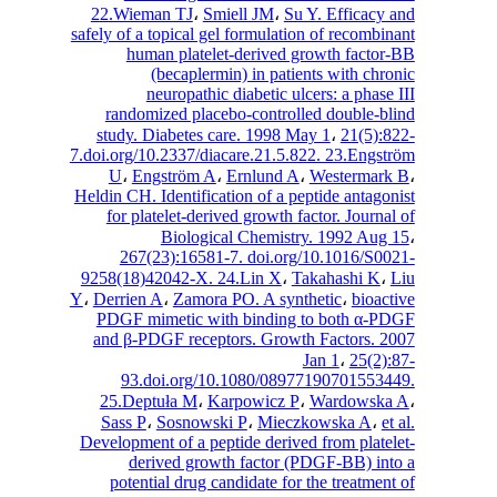
22.Wieman TJ
،
Smiell JM
،
Su Y. Efficacy
safely of a topical gel formulation of recombi
human platelet-derived growth facto
(becaplermin) in patients with chr
neuropathic diabetic ulcers: a phase
randomized placebo-controlled double-b
study. Diabetes care. 1998 May 1
،
21(5):
7.doi.org/10.2337/diacare.21.5.822. 23.Engs
U
،
Engström A
،
Ernlund A
،
Westermar
Heldin CH. Identification of a peptide antago
for platelet-derived growth factor. Journa
Biological Chemistry. 1992 Aug
267(23):16581-7. doi.org/10.1016/S0
9258(18)42042-X. 24.Lin X
،
Takahashi K
،
Y
،
Derrien A
،
Zamora PO. A synthetic
،
bioac
PDGF mimetic with binding to both α-
and β-PDGF receptors. Growth Factors. 
Jan 1
،
25(2)
93.doi.org/10.1080/08977190701553
25.Deptuła M
،
Karpowicz P
،
Wardowsk
Sass P
،
Sosnowski P
،
Mieczkowska A
،
e
Development of a peptide derived from plate
derived growth factor (PDGF-BB) in
potential drug candidate for the treatmen