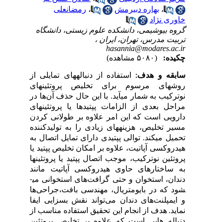
رمضانعلی
،
بهاره دبیرمش
،
ی نژاد
ه بیوشیمی، دانشکده علوم زیستی، دانشگاه
بیت مدرس، تهران، ایران
hasannia@modares.ac
یده
(۵۰۸۰ مشاهده)
بقه و هدف
استفاده از دنباله­های تمایلی از
­های مرسوم برای تخلیص پروتئین­های
کیب به شمار می­آید. با این حال حذف آن‌ها در
ل بعدی از الزامات پپتید­ها یا پروتئین­های
ویی است که این امر علاوه بر طولانی کردن
 تخلیص، هزینه­های زیادی را به تولیدکننده
ل می­کند. توالی پپتیدی دارای تمایل اتصال به
وکسی آپاتیت، علاوه بر امکان تخلیص پپتید یا
ئین نوترکیب، موجب اتصال پپتید یا پروتئین­ها
ساختارهای حاوی هیدروکسی آپاتیت مانند
ن، استخوان و حتی گرافت­‌های استخوانی می­
 که در بایومتریال، مهندسی بافت،جراحی‌ها
مپلنت‌های دندان می‌تواند نقش بسزایی ایفا
ید
هدف از انجام این تحقیق استفاده مناسب از
اله‌ هایی است که علاوه بر تخلیص پروتئین