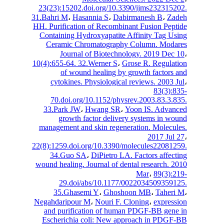
23(23):15202.doi.org/10.3390/ijms232315
31.Bahri M
،
Hasannia S
،
Dabirmanesh B
،
Za
HH. Purification of Recombinant Fusion Pep
Containing Hydroxyapatite Affinity Tag U
Ceramic Chromatography Column. Moda
Journal of Biotechnology. 2019 Dec
10(4):655-64. 32.Werner S
،
Grose R. Regula
of wound healing by growth factors
cytokines. Physiological reviews. 2003 
83(3):
70.doi.org/10.1152/physrev.2003.83.3.
33.Park JW
،
Hwang SR
،
Yoon IS. Advan
growth factor delivery systems in w
management and skin regeneration. Molecu
2017 Jul
22(8):1259.doi.org/10.3390/molecules22081
34.Guo SA
،
DiPietro LA. Factors affec
wound healing. Journal of dental research. 
Mar
،
89(3):
29.doi/abs/10.1177/0022034509359
35.Ghasemi Y
،
Ghoshoon MB
،
Taher
Negahdaripour M
،
Nouri F. Cloning
،
expres
and purification of human PDGF-BB gen
Escherichia coli: New approach in PDG