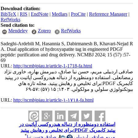
Download citation:
BibTeX
|
RIS
|
EndNote
|
Medlars
|
ProCite
|
Referenc
RefWorks
Send citation to:
Mendeley
Zotero
RefWorks
Sadeghi-Ardebili M, Hasannia S, Dabirmanesh B, Kha
A. Dual application of hydroxyapatite tag in enginee
peptide: purification and drug delivery. NCMBJ 2024; 1
69
URL:
http://ncmbjpiau.ir/article-1-1718-fa.html
ی مریم، حسن نیا صادق، دبیرمش بهاره، خاوری نژاد
تفاده دومنظوره از دنباله هیدروکسی آپاتیت در پپتید
کایمریک PDGF:برای تخلیص و رهایش پپتید. مجله تازه هاي
مولكولي. ۱۴۰۳; ۱۵ (۵۷) :۵۷-۶۹
URL:
http://ncmbjpiau.ir/article-۱-۱۷۱۸-fa.html
اده دومنظوره از دنباله هیدروکسی آپاتیت در
پپتید کایمریک PDGF:و رهایش پپتید
*
صادق حسن نیا
،
م صادقی اردبیلی