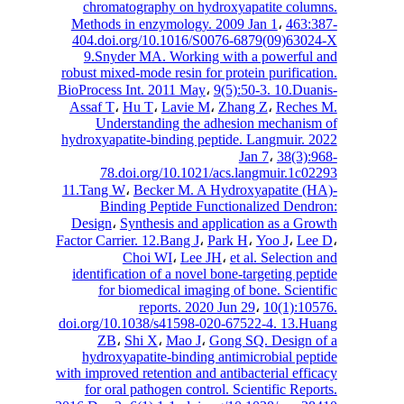
chromatography on hydroxyapatite colu
Methods in enzymology. 2009 Jan 1
،
463:
404.doi.org/10.1016/S0076-6879(09)630
9.Snyder MA. Working with a powerful
robust mixed-mode resin for protein purificat
BioProcess Int. 2011 May
،
9(5):50-3. 10.Dua
Assaf T
،
Hu T
،
Lavie M
،
Zhang Z
،
Reches
Understanding the adhesion mechanis
hydroxyapatite-binding peptide. Langmuir. 
Jan 7
،
38(3):
78.doi.org/10.1021/acs.langmuir.1c0
11.Tang W
،
Becker M. A Hydroxyapatite (
Binding Peptide Functionalized Dend
Design
،
Synthesis and application as a Gr
Factor Carrier. 12.Bang J
،
Park H
،
Yoo J
،
Le
Choi WI
،
Lee JH
،
et al. Selection
identification of a novel bone-targeting pep
for biomedical imaging of bone. Scient
reports. 2020 Jun 29
،
10(1):10
doi.org/10.1038/s41598-020-67522-4. 13.H
ZB
،
Shi X
،
Mao J
،
Gong SQ. Design 
hydroxyapatite-binding antimicrobial pep
with improved retention and antibacterial effi
for oral pathogen control. Scientific Repo