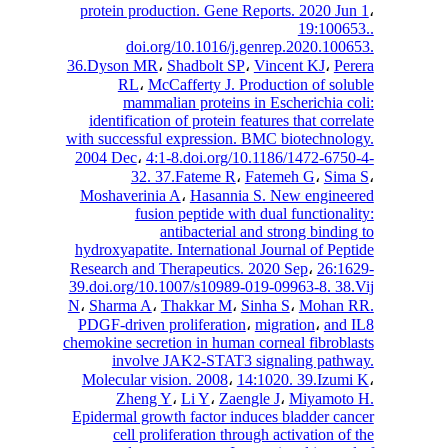
protein production. Gene Reports. 2020 Ju
19:1006
doi.org/10.1016/j.genrep.2020.100
36.Dyson MR
،
Shadbolt SP
،
Vincent KJ
،
Pe
RL
،
McCafferty J. Production of sol
mammalian proteins in Escherichia c
identification of protein features that corre
with successful expression. BMC biotechnol
2004 Dec
،
4:1-8.doi.org/10.1186/1472-675
32. 37.Fateme R
،
Fatemeh G
،
Sim
Moshaverinia A
،
Hasannia S. New engine
fusion peptide with dual functional
antibacterial and strong bindin
hydroxyapatite. International Journal of Pep
Research and Therapeutics. 2020 Sep
،
26:1
39.doi.org/10.1007/s10989-019-09963-8. 38
N
،
Sharma A
،
Thakkar M
،
Sinha S
،
Mohan 
PDGF-driven proliferation
،
migration
،
and
chemokine secretion in human corneal fibrobl
involve JAK2-STAT3 signaling path
Molecular vision. 2008
،
14:1020. 39.Izum
Zheng Y
،
Li Y
،
Zaengle J
،
Miyamoto
Epidermal growth factor induces bladder ca
cell proliferation through activation of