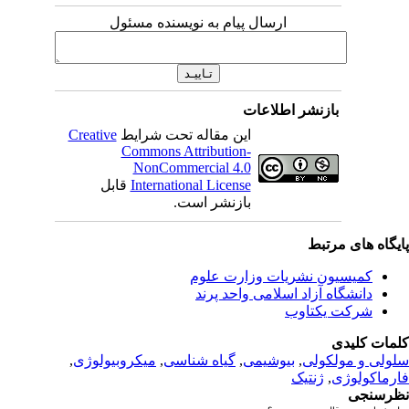
ارسال پیام به نویسنده مسئول
نشر اطلاعات
Creative
این مقاله تحت شرایط
Commons Attribution-
NonCommercial 4.0
قابل
International License
بازنشر است.
بط
 نشریات وزارت علوم
زاد اسلامی واحد پرند
تاوب
,
میکروبیولوژی
,
گیاه شناسی
,
بیوشیمی
,
لی
نتیک