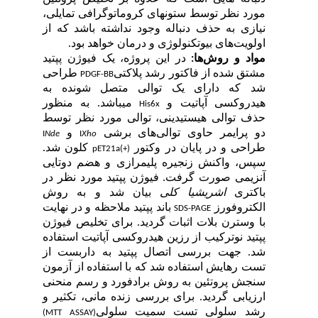
رد نظر توسط ستون­های کروماتوگرافی تمایلی
زی به حذف دنباله وجود نداشته باشد که از
ویت‌های بیوتکنولوژی و درمان خواهد بود
اد و روش‌ها
در این پروژه، یک فیوژن پپتید
ق شده از فاکتور رشد پلاکتی
طراحی
PDGF-BB
که دارای یک توالی متصل شونده به
روکسی آپاتیت و
می­باشد. به منظور
His6x
 توالی هیستیدینی، توالی مورد نظر توسط
پرایمر حاوی
توالی‌‌‌‌‌‌‌‌‌‌‌‌‌‌‌‌‌‌‌‌‌‌‌‌‌‌‌‌های برشی
و
I
Nde
I
Xho
حی و در پایان در وکتور
کلون شد.
pET21a(+)
، واکنش زنجیره پلیمرازی و هضم دوتایی
یمی صورت گرفت. فیوژن پپتید مورد نظر در
تری
اشریشیا کلی
بیان شد و به روش
روفورز
باند پپتید ملاحظه و در نهایت
SDS-PAGE
وسترن بلات اثبات گردید. برای تخلیص فیوژن
د نوترکیب از رزین هیدروکسی آپاتیت استفاده
 جهت بررسی اتصال پپتید به داربست از
 رهایش استفاده شد که با استفاده از آزمون
ش پروتئین به روش برادفورد و رسم منحنی
ابی گردید. برای بررسی زنده مانی، تکثیر و
 سلولی تست سمیت سلولی
(MTT ASSAY)