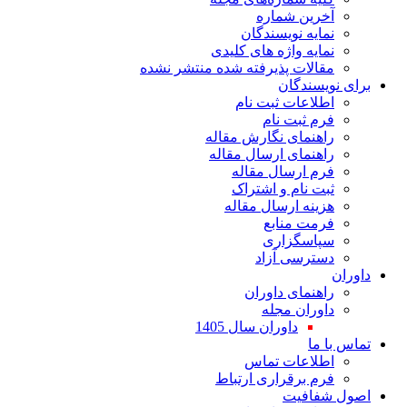
ین شماره
یه نویسندگان
یه واژه های کلیدی
لات پذیرفته شده منتشر نشده
سندگان
اعات ثبت نام
 ثبت نام
نمای نگارش مقاله
نمای ارسال مقاله
 ارسال مقاله
 نام و اشتراک
نه ارسال مقاله
ت منابع
اسگزاری
رسی آزاد
نمای داوران
ران مجله
داوران سال 1405
ا
لاعات تماس
 برقراری ارتباط
افیت