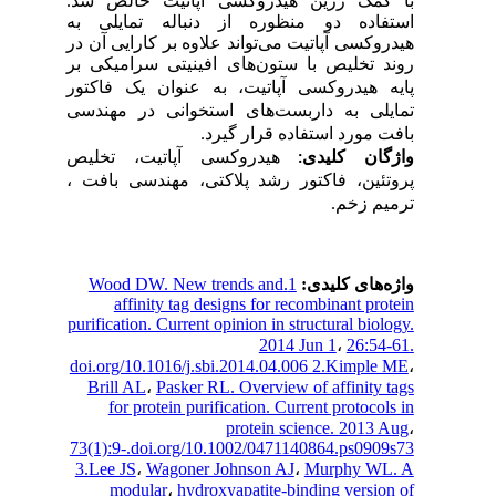
 کمک رزین هیدروکسی آپاتیت خالص شد
فاده دو منظوره از دنباله تمایلی به
وکسی آپاتیت می‌تواند علاوه بر کارایی آن در
د
تخلیص با ستون‌های افینیتی سرامیکی بر
ه هیدروکسی آپاتیت، به عنوان یک فاکتور
یلی به داربست‌های استخوانی در مهندسی
ت مورد استفاده قرار گیرد
ژگان کلیدی
هیدروکسی آپاتیت، تخلیص
روتئین، فاکتور رشد پلاکتی، مهندسی بافت
میم زخم
1.Wood DW. New trends and
ه‌های کلیدی
affinity tag designs for recombinant pro
purification. Current opinion in structural biol
2014 Jun 1
،
26:54
doi.org/10.1016/j.sbi.2014.04.006 2.Kimple
Brill AL
،
Pasker RL. Overview of affinity 
for protein purification. Current protocol
protein science. 2013 
73(1):9-.doi.org/10.1002/0471140864.ps090
3.Lee JS
،
Wagoner Johnson AJ
،
Murphy WL
modular
،
hydroxyapatite-binding versio