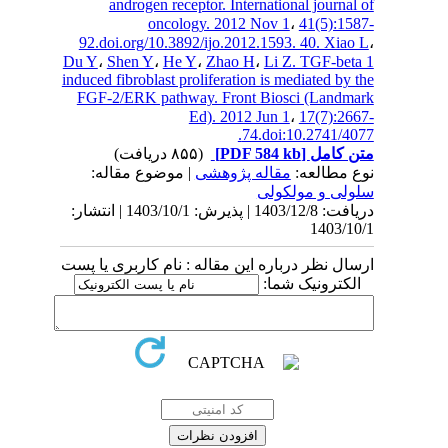
androgen receptor. International journa
oncology. 2012 Nov 1
،
41(5):1
92.doi.org/10.3892/ijo.2012.1593. 40. Xia
Du Y
،
Shen Y
،
He Y
،
Zhao H
،
Li Z. TGF-be
induced fibroblast proliferation is mediated by
FGF-2/ERK pathway. Front Biosci (Land
Ed). 2012 Jun 1
،
17(7):2
74.doi:10.2741/4
(۸۵۵ دریافت)
[PDF 584 kb]
 کامل
ع مطالعه
مقاله پژوهشی
| موضوع مقاله:
لی و مولکولی
دریافت: 1403/12/8 | پذیرش: 1403/10/1 | انتشار:
1403/
ل نظر درباره این مقاله : نام کاربری یا پست
لکترونیک شما