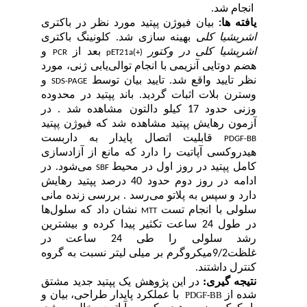
جام شد
ته ­ها
بیان فیوژن پپتید مورد نظر در باکتری
یشیا کلی
بهینه سازی شد. کلونینگ باکتری
یشیا کلی در وکتور
بعد از
و
PCR
pET21a(+)
 دوتایی آنزیمی
با انجام توالی‌یابی ژنی، مورد
تایید واقع شد. تایید بیان توسط
و
SDS-PAGE
ن بلات اثبات گردید. باند پپتید در محدوده
وزنی حدود 17 کیلو دالتون مشاهده شد . در
ون رهایش پپتید مشاهده شد که فیوژن پپتید
قابلیت اتصال پایدار به داربست
PDG
روکسی آپاتیت را دارد که مانع از آزادسازی
 پپتید در روز اول در محیط
می‌شود. در
SBF
ادامه در روز دوم حدود 40 درصد پپتید رهایش
 و سپس به پلاتو می‌رسد . بررسی زنده مانی
لی با انجام تست
نشان داد که
سلول‌ها
MTT
در طول 24 ساعت تکثیر پیدا کرده و بیشترین
رشد سلولی را طی 24 ساعت در
غلظت9/2میکروگرم بر میلی لیتر نسبت به گروه
.
داشتند
رل
جه­ گیری
در این پژوهش یک پپتید جدید مشتق
 از
با عملکرد پایدار طراحی، بیان و
PDGF-BB