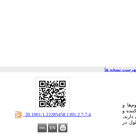
هرست نسخه ها
م‌ها و
ننده و
‎ 20.1001.1.22285458.1391.2.7.7.4
دارند،
لول در