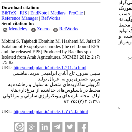
 شده، در شرایط هوازی و دمای 37‌درجه سانتی‌گراد
Download citation:
لفوریک
BibTeX
|
RIS
|
EndNote
|
Medlars
|
ProCite
|
 برحسب
Reference Manager
|
RefWorks
از بین 10جدایه‌ باسیلوس، 2سویه بیشترین توانایی تولید اگزوپلی‌ساکارید متصل‌شده را داشتند، که بیشینه تولید،‌43
Send citation to:
ا‌شده در محیط
Mendeley
Zotero
RefWorks
ینتیک‌ رشد و کینتیک تولید
ها‌شده و
Mobini S, Tajabadi Ebrahim M, Hashemi M, Jafari P.
اد وپس‌از
Isolation of Exopolysaccharides (the cell-bound EPS
and the released EPS) Produced by Bacillus spp.
Isolated from Arak Agricultures. NCMBJ 2012; 2 (7)
د.
:75-82
URL:
http://ncmbjpiau.ir/article-1-211-fa.html
مبینی سرور، تاج آبادی ابراهیمی مریم، هاشمی
مریم، جعفری پروانه. غربال تولید
اگزوپلی‌ساکاریدهای متصل به سلول و رها‌شده به
محیط در باسیلوس‌های جداشده از مرغ‌داری‌های
اراک. مجله تازه هاي بيوتكنولوژي سلولي و مولكولي.
۱۳۹۱; ۲ (۷) :۷۵-۸۲
URL:
http://ncmbjpiau.ir/article-۱-۲۱۱-fa.html