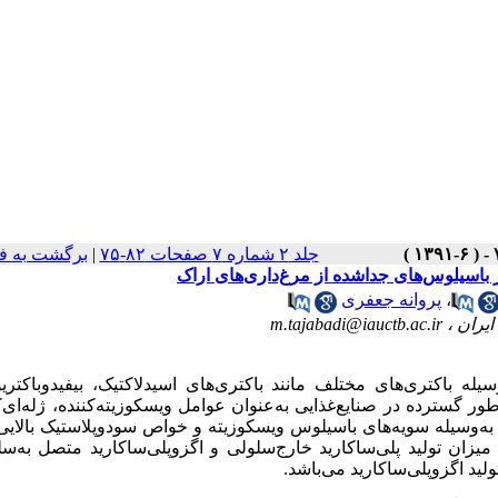
جلد ۲ شماره ۷ صفحات ۸۲-۷۵
|
برگشت به ف
 باسیلوس‌های جداشده از مرغ‌داری‌های اراک
،
پروانه جعفری
یران ،
m.tajabadi@iauctb.ac.ir
له باکتری‌های مختلف مانند باکتری‌های اسید‌لاکتیک، بیفیدوباکتریو
ور گسترده در صنایع‌غذایی به‌عنوان عوامل ویسکوزیته‌کننده، ژله‌ای‌ک
دی به‌وسیله سویه‌های باسیلوس ویسکوزیته و خواص سودوپلاستیک بالایی 
یزان تولید پلی‌ساکارید خارج‌سلولی و اگزوپلی‌ساکارید متصل به‌س