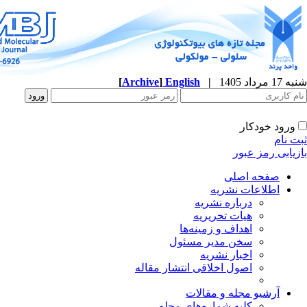
شنبه 17 مرداد 1405
|
English
]
Archive
[
ورود خودکار
ثبت نام
بازیابی رمز عبور
صفحه اصلی
اطلاعات نشریه
درباره نشریه
هیات تحریریه
اهداف و زمینه‌ها
سخن مدیر مسئول
اخبار نشریه
اصول اخلاقی انتشار مقاله
آرشیو مجله و مقالات
کلیه شماره‌های مجله