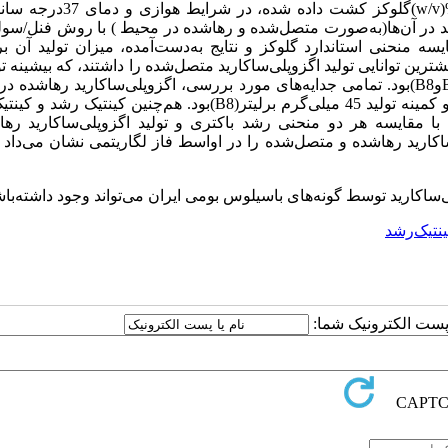
10جدایه ‌باسیلوس در محیط‌MRS جامد به‌همراه 2%‌(w/v)گلوکز کشت داده
ساکارید‌‌ در آن‌ها(به‌صورت متصل‌شده و رها‌شده در محیط ) با روش فنل/‌سو
قایسه منحنی استاندارد گلوکز و نتایج به‌دست‌آمده، میزان تولید آن
میلی‌گرم بر‌لیتر(B5)‌‌و ‌کمینه‌ تولید،‌2/ میلی‌گرم بر‌لیتر(,B4وB10وB9وB1وB8)‌بود. تمامی جدایه‌های مورد بررسی، اگزوپلی‌ساکارید ره
تولید می‌کردند که در‌مورد آن‌ها بیشینه تولید 229 میلی‌گرم بر‌لیتر(B7)‌و کمینه تولید 45 میلی‌گرم بر‌لیتر(B8)‌بود. هم‌چنین ک
های مختلف تعیین‌گردید. با مقایسه هر دو منحنی رشد باکتری و تولید اگزوپلی‌ساکارید ر
ایه B7 ‌بیشترین تولید اگزوپلی‌ساکارید رها‌شده و متصل‌شده را در اواسط فاز لگاریتمی نشان می‌د
لی‌ساکارید توسط گونه‌های باسیلوس بومی ایران می‌تواند وجود ‌داشته‌باش
نتیک‌رشد
ا پست الکترونیک شما: