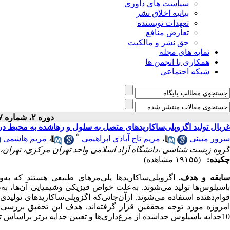
سیاست های داوری
بیانیه اخلاق نشر
تعهدات نویسنده
تعارض منافع
حق نشر و مالکیت
نمایه های مجله
همکاری با انجمن ها
شبکه اجتماعی
دوره ۲، شماره ۷ - ( ۶-۱۳۹۱ )
غربال تولید اگزوپلی‌ساکاریدهای متصل به سلول و رها‌شده به محیط در
*
سرور مبینی
،
مریم تاج آبادی ابراهیمی
،
مریم هاشمی
گروه زیست شناسی ،دانشگاه آزاد اسلامی واحد تهران مرکزی، تهران، ا
چکیده:
(۱۹۱۵۵ مشاهده)
ابقه و هدف.
اگزوپلی‌ساکاریدها پلی‌مرهای طبیعی هستند که به‌وسی
باسیلوس‌ها تولید می‌شوند. به‌علت خواص فیزیکی وشیمیایی آن‌ها، به‌ط
قوام‌دهنده استفاده می‌شوند. از‌آن‌جائی‌‌که اگزوپلی‌ساکاریدهای تولی
امروزه مورد توجه محققین قرار ‌گرفته‌اند. هدف این تحقیق بررسی م
10جدایه ‌باسیلوس جدا‌شده از مرغ‌داری‌ها و تعیین جدایه ‌برتر بر‌اساس تولید اگزوپلی‌ساکارید می‌باشد.