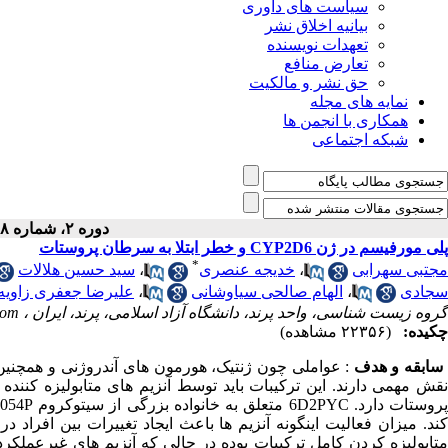
سیاست های داوری
بیانیه اخلاق نشر
تعهدات نویسنده
تعارض منافع
حق نشر و مالکیت
نمایه های مجله
همکاری با انجمن ها
شبکه اجتماعی
دوره ۲، شماره ۸ - ( ۷-۱۳۹۱ )
پلی مورفیسم در ژن CYP2D6 و خطر ابتلا به سرطان پروستات
*
مجتبی سهرابی
،
خدیجه عنصری
،
سید حسین هلالات
سجادی
،
الهام صالحی سیاوشانی
،
علیرضا جعفری زاویه
گروه زیست شناسی، واحد پرند، دانشگاه آزاد اسلامی، پرند، ایران ،
com
چکیده:
(۲۲۳۵۶ مشاهده)
سابقه و هدف
: عواملی چون ژنتیک، هورمون های آندروژنی و همچنین
نقش مهمی دارند. این ترکیبات باید توسط آنزیم های متابولیزه کننده
پ
کند. میزان فعالیت اینگونه آنزیم ها باعث ایجاد تغییرات بین افراد