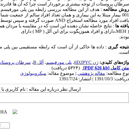
سرطان پروستات از توجه بیشتری برخوردار است چرا که آن ها قادرند ت
وش مطالعه
001 بیمار مبتلا به این بیماری و همان تعداد افراد سالم از جمعیت
بافت افراد مورد مطالعه استخراج AND صورت گرفته و سپس توسط PLFR-RCP مورد بررسی قرار گرفت.
یافته ها
MEH )،دارای و افراد هموزیگوت برای این آلل ( MP ) دارای
بودند.
تیجه گیری
است.
واژه‌های کلیدی:
ژن 6D2PYC
،
پلی مورفیسم
،
آلل B
،
سرطان پروستا
متن کامل
[PDF 626 kb]
(۵۳۲۴ دریافت)
نوع مطالعه:
مقاله پژوهشی
| موضوع مقاله:
میکروبیولوژی
دریافت: 1391/10/3 | انتشار: 1391/7/24
ارسال نظر درباره این مقاله : نام کاربری ی