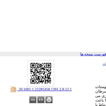
فهرست نسخه ها
ن
روستات
‎ 20.1001.1.22285458.1391.2.8.12.1
 سرطان
ائی بازی می
ا باعث
لکردی قادر به چنین فعالیتی نمی باشند. آنزیم های سیتوکروم 054P در ارتباط با