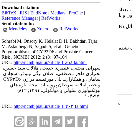
Download citation:
 منظور، تعداد
BibTeX
|
RIS
|
EndNote
|
Medlars
|
ProCite
|
ن و یا
Reference Manager
|
RefWorks
Send citation to:
: نتایج حاصله نشان دهنده این است که در مقایسه با مردان هموزیگوت برای آلل نوع وحشی در ژن 6D2PYC افراد هتروزیگوت برای آلل B (
Mendeley
Zotero
RefWorks
Sohrabi M, Onsory K, Helalat D H, Bakhtiari Tajar
M, Aslanbeigi N, Sajjadi S, et al . Genetic
 نشان داده نشده
Polymorphisms of CYP2D6 and Prostate Cancer
Risk . NCMBJ 2012; 2 (8) :97-104
URL:
http://ncmbjpiau.ir/article-1-262-fa.html
سهرابی مجتبی، عنصری خدیجه، هلالات سید حسین،
بختیاری طجر مصطفی، اصلان بیگی نیلوفر، سجادی
سامان، و همکاران.. پلی مورفیسم در ژن CYP۲D۶
و خطر ابتلا به سرطان پروستات. مجله تازه هاي
بيوتكنولوژي سلولي و مولكولي. ۱۳۹۱; ۲ (۸)
:۹۷-۱۰۴
URL:
http://ncmbjpiau.ir/article-۱-۲۶۲-fa.html