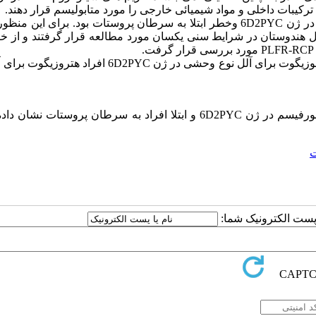
رکیبات داخلی و مواد شیمیائی خارجی را مورد متابولیسم قرار دهند.
: هدف از این مطالعه بررسی رابطه بین پلی مورفیسم در ژن 6D2PYC وخطر ابتلا به سرطان پروستات بود. برای این
 شمال هندوستان در شرایط سنی یکسان مورد مطالعه قرار گرفتند و از خو
: داده ها حاکی از آن است که رابطه مستقیمی بین پلی مورفیسم در ژن 6D2PYC و ابتلا افراد به سرطان پروستات
ت
ا پست الکترونیک شما: