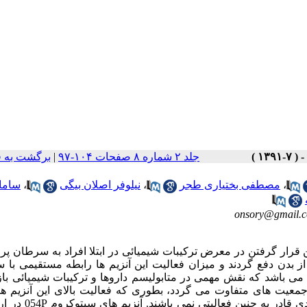
جلد ۲ شماره ۸ صفحات ۱۰۴-۹۷
|
برگشت به 
،
مصطفی بختیاری طجر
،
نیلوفر اصلان بیگی
،
ساما
onsory@gmail.
 قرار گرفتن در معرض ترکیبات شیمیائی در ابتلا افراد به سرطان پ
 از بدن دفع گردند و میزان فعالیت این آنزیم ها رابطه مستقیمی با
روستات دارد. 6D2PYC متعلق به خانواده بزرگی از سیتوکروم 054P می باشد که نقش مهمی در متابولیسم داروها و ترکیبات شیمی
 درجمعیت های متفاوت می گردد، بطوری که فعالیت بالای این آنزیم ه
متابولیزه کردن کامل ترکیبات بوده در حالی که آنزیم های غیرعم