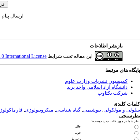
ارسال پیام 
بازنشر اطلاعات
این مقاله تحت شرایط
 International License
پ
ایگاه های مرتبط
کمیسیون نشریات وزارت علوم
دانشگاه آزاد اسلامی واحد پرند
شرکت یکتاوب
کلمات کلیدی
سلولی و مولکولی
,
بیوشیمی
,
گیاه شناسی
,
میکروبیولوژی
,
فارماکولوژ
نظرسنجی
نظر شما در مورد قالب جدید چیست؟
عالی
خوب
متوسط