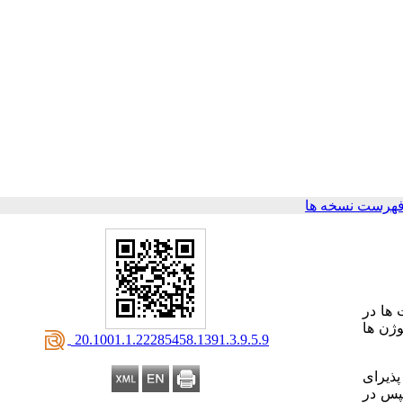
فهرست نسخه ها
 ها در
وژن ها
‎ 20.1001.1.22285458.1391.3.9.5.9
لقا شد. سپس در