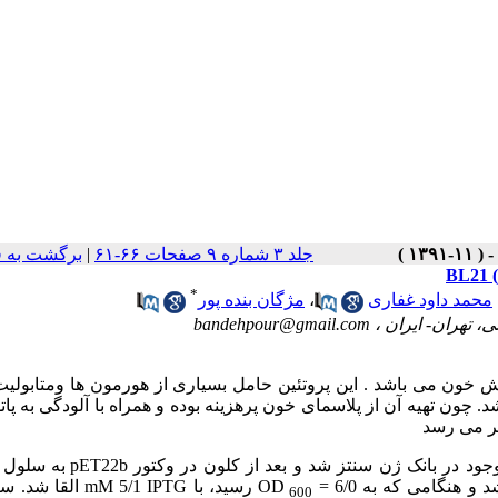
جلد ۳ شماره ۹ صفحات ۶۶-۶۱
|
برگشت به 
*
محمد داود غفاری
،
مژگان بنده پور
، تهران- ایران ،
bandehpour@gmail.com
خون می باشد . این پروتئین حامل بسیاری از هورمون ها ومتابولیت
 چون تهیه آن از پلاسمای خون پرهزینه بوده و همراه با آلودگی به پات
ر می رسد
هنگامی که به 6/0 =
OD رسید، با mM 5/1 IPTG ا
600