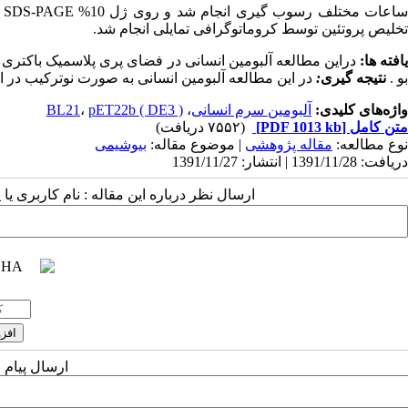
س
تخلیص پروتئین توسط کروماتوگرافی تمایلی انجام شد.
افته ها:
بو .
نتیجه گیری
:
در این مطالعه آلبومین انسانی به صورت نوترکیب در ا
واژه‌های کلیدی:
آلبومین سرم انسانی
،
( DE3 ) BL21
pET22b
،
متن کامل
[PDF 1013 kb]
(۷۵۵۲ دریافت)
نوع مطالعه:
مقاله پژوهشی
| موضوع مقاله:
بیوشیمی
دریافت: 1391/11/28 | انتشار: 1391/11/27
ارسال نظر درباره این مقاله : نام کاربری ی
ارسال پیام 