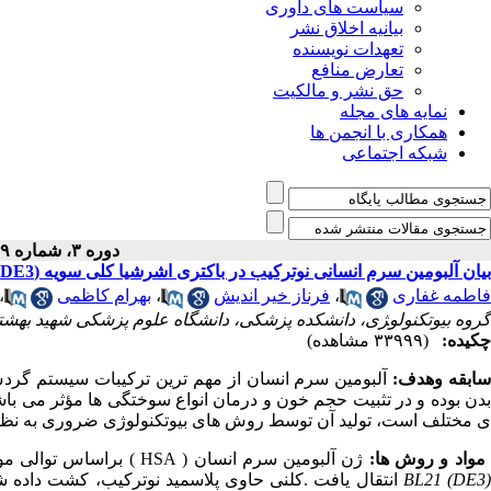
سیاست های داوری
بیانیه اخلاق نشر
تعهدات نویسنده
تعارض منافع
حق نشر و مالکیت
نمایه های مجله
همکاری با انجمن ها
شبکه اجتماعی
دوره ۳، شماره ۹ - ( ۱۱-۱۳۹۱ )
بیان آلبومین سرم انسانی نوترکیب در باکتری اشرشیا کلی سویه (DE3) BL21
فاطمه غفاری
،
فرناز خیر اندیش
،
بهرام کاظمی
،
گروه بیوتکنولو‍ژی، دانشکده پزشکی، دانشگاه علوم پزشکی شهید بهشتی
چکیده:
(۳۳۹۹۹ مشاهده)
ابقه وهدف:
آلبومین سرم انسان از مهم ترین ترکیبات سیستم گردش 
بدن بوده و در تثبیت حجم خون و درمان انواع سوختگی ها مؤثر می باشد.
ی مختلف است، تولید آن توسط روش های بیوتکنولوژی ضروری به نظ
واد و روش ها:
ژن آلبومین سرم انسان ( HSA ) براساس توالی موجود در بانک ژن سنتز شد و بعد از کلون در وکتور pET22b به سلول پذیرای
BL21 (DE3
انتقال یافت .کلنی حاوی پلاسمید نوترکیب، کشت داده شد و 