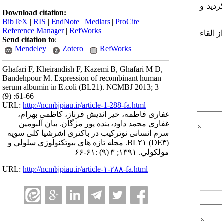
ئید گردید و
Download citation:
BibTeX
|
RIS
|
EndNote
|
Medlars
|
ProCite
|
Reference Manager
|
RefWorks
تئین نوترکیب تولید شده ، 24 ساعت پس از القاء
Send citation to:
Mendeley
Zotero
RefWorks
Ghafari F, Kheirandish F, Kazemi B, Ghafari M D,
Bandehpour M. Expression of recombinant human
serum albumin in E.coli (BL21). NCMBJ 2013; 3
(9) :61-66
URL:
http://ncmbjpiau.ir/article-1-288-fa.html
غفاری فاطمه، خیر اندیش فرناز، کاظمی بهرام،
غفاری محمد داود، بنده پور مژگان. بیان آلبومین
سرم انسانی نوترکیب در باکتری اشرشیا کلی سویه
(DE۳) BL۲۱. مجله تازه هاي بيوتكنولوژي سلولي و
مولكولي. ۱۳۹۱; ۳ (۹) :۶۱-۶۶
URL:
http://ncmbjpiau.ir/article-۱-۲۸۸-fa.html