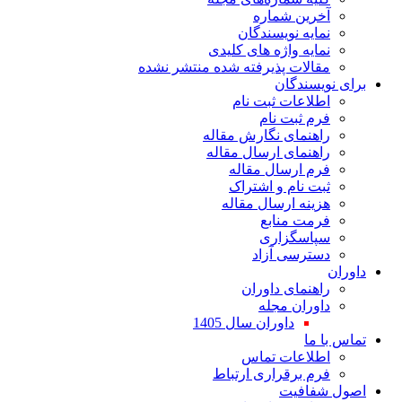
ین شماره
یه نویسندگان
یه واژه های کلیدی
لات پذیرفته شده منتشر نشده
سندگان
اعات ثبت نام
 ثبت نام
نمای نگارش مقاله
نمای ارسال مقاله
 ارسال مقاله
 نام و اشتراک
نه ارسال مقاله
ت منابع
اسگزاری
رسی آزاد
نمای داوران
ران مجله
داوران سال 1405
ا
لاعات تماس
 برقراری ارتباط
افیت