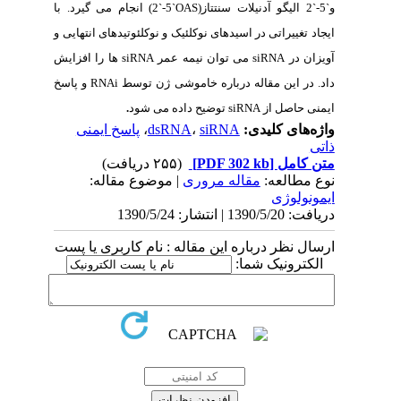
2
الیگو آدنیلات سنتتاز(
2`-5`OAS
) انجام می گیرد. با
 تغییراتی در اسیدهای نوکلئیک و نوکلئوتیدهای انتهایی و
ان در
siRNA
می توان نیمه عمر
siRNA
ها را افزایش
 در این مقاله درباره خاموشی ژن توسط
RNAi
و پاسخ
ی حاصل از
siRNA
توضیح داده می شود
.
‌های کلیدی:
siRNA
،
dsRNA
،
پاسخ ایمنی
 کامل
[PDF 302 kb]
(۲۵۵ دریافت)
 مطالعه:
مقاله مروری
| موضوع مقاله:
نولوژی
13 | انتشار: 1390/5/24
ل نظر درباره این مقاله : نام کاربری یا پست
کترونیک شما: