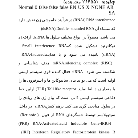
ده:
(۲۶۴۵۵ مشاهده)
Normal
0
false
false
false
EN-US
X-NONE
RNA interfer
(
RNAi
) در فرآیند خاموشی ژن نقش دارد
نشاء آن
Double–stranded RNA
(
dsRNA
)
اشد. معمولاً در انواع مختلف سلول ها
dsRNA
از24-21
ئوتید تشکیل شده که
Small interference RNA
si
)
نامیده می شود و با هدایت
RNA-induced
silencing complex (R
،
mRNA
هدف شناسایی و
ته می شود.
siRNA
فعال کننده قوی سیستم ایمنی
ه است که می تواند بیان سایتوکاین ها و اینترفرون ها را
دار زیاد القا نماید.
Toll like receptor
(
TLR
) اولین خط
ی سیستم ایمنی ذاتی است که بیان ژن های زیادی را
لول میانجی گری
می کند.
برهم کنش
siRNA
در داخل
وپلاسم توسط حسگرهای
RNA
از قبیل: (
(Retinoic-
(PKR) RNA-Activated
،
acid Inducible Gene-IR
(IRF) Interferon Regulatory Factor
،
protein kina