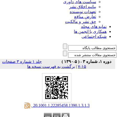
است های داوری
نیه اخلاق نشر
دات نویسنده
رض منافع
نشر و مالکیت
ی مجله
 انجمن ها
تماعی
جلد ۱ شماره ۳ صفحات
۱۵-۷
|
برگشت به فهرست نسخه ها
‎ 20.1001.1.22285458.1390.1.3.1.3