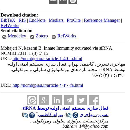
Download citation:
BibTeX
|
RIS
|
EndNote
|
Medlars
|
ProCite
|
Referenc
RefWorks
Send citation to:
Mendeley
Zotero
RefWorks
Mohajeri N, kazemi B. Innate Immunity activated via 
NCMBJ 2011; 1 (3) :7-15
URL:
http://ncmbjpiau.ir/article-1-40-fa.html
ن، کاظمی بهرام. فعال سازی سیستم ایمنی اولیه
توسط siRNA. مجله تازه هاي بيوتكنولوژي سلولي و مولكولي.
URL:
http://ncmbjpiau.ir/article-۱-۴۰-fa.html
 سازی سیستم ایمنی اولیه توسط siRNA
*
ین مهاجری
،
بهرام کاظمی
زتحقیقات بیولوژی سلولی ومولکولی ،
bahram_14@yahoo.