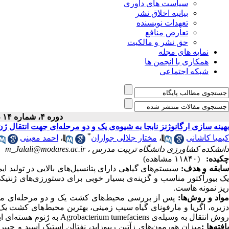
سیاست های داوری
بیانیه اخلاق نشر
تعهدات نویسنده
تعارض منافع
حق نشر و مالکیت
نمایه های مجله
همکاری با انجمن ها
شبکه اجتماعی
دوره ۴، شماره ۱۴ - ( ۱-۱۳۹۳ )
بهینه سازی ارگانوژنز نابجا به شیوه‌ی یک و دو مرحله‌ای جهت انتقال ژن به روش آگرو
*
کیمیا کاشانی
،
مختار جلالی جواران
،
احمد معینی
دانشکده کشاورزی دانشگاه تربیت مدرس ،
m_Jalali@modares.ac.ir
چکیده:
(۱۱۸۴۰ مشاهده)
ابقه و هدف:
سیستم‌های گیاهی دارای پتانسیل‌های بالایی در تولید ا
یک بیورآکتور مناسب و گزینه‌ی بسیار خوبی برای دستورزی‌های ژنتیک
ریز نمونه هاست.
واد و روش‌ها:
پس از بررسی محیط‌های کشت یک و دو مرحله‌ای مختل
دزیره، اگریا و مارفونای گیاه سیب زمینی، بهترین محیط‌های کشت یک 
روش انتقال به وسیله‌ی Agrobacterium tumefaciens به ژنوم هسته‌ای این گیاه منتقل شد.
افته‌ها :
میزان هورمون‌های زآتین ریبوزاید، نفتالن استیک اسید و جیب