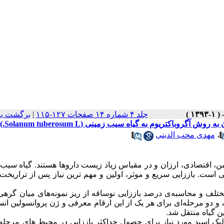
جلد ۴ شماره ۱۴ صفحات ۱۲۷-۱۱۵
|
برگشت به
باکتریوم به گیاه سیب زمینی (Solanum tuberosum L.)
،
مهدی محب الدینی
یمن، اقتصادی، ارزان و در مقیاس زیاد زیست داروها هستند. گیاه سیب
ی است. باززایی سریع و موثر، اولین و مهم ترین نیاز پس از تراریخ
ف و محاسبه‌ی درصد باززایی نوساقه از ریز نمونه‌های میان گرهی 
و دو مرحله‌ای برای هر یک از این ارقام معرفی و ژن پروانسولین انس
رلیک اسید مورد نیاز برای حصول حداکثر باززایی در محیط های مرحله