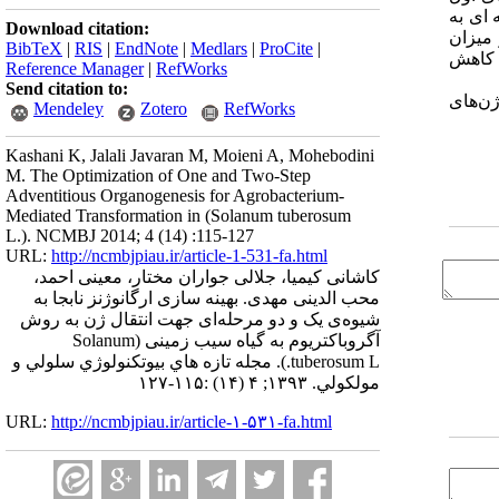
 های کشت یک مرحله ای به
Download citation:
 نیز میزان
BibTeX
|
RIS
|
EndNote
|
Medlars
|
ProCite
|
ل کاهش
Reference Manager
|
RefWorks
Send citation to:
ژن‌های
Mendeley
Zotero
RefWorks
Kashani K, Jalali Javaran M, Moieni A, Mohebodini
M. The Optimization of One and Two-Step
Adventitious Organogenesis for Agrobacterium-
Mediated Transformation in (Solanum tuberosum
L.). NCMBJ 2014; 4 (14) :115-127
URL:
http://ncmbjpiau.ir/article-1-531-fa.html
کاشانی کیمیا، جلالی جواران مختار، معینی احمد،
محب الدینی مهدی. بهینه سازی ارگانوژنز نابجا به
شیوه‌ی یک و دو مرحله‌ای جهت انتقال ژن به روش
آگروباکتریوم به گیاه سیب زمینی (Solanum
tuberosum L.). مجله تازه هاي بيوتكنولوژي سلولي و
مولكولي. ۱۳۹۳; ۴ (۱۴) :۱۱۵-۱۲۷
URL:
http://ncmbjpiau.ir/article-۱-۵۳۱-fa.html