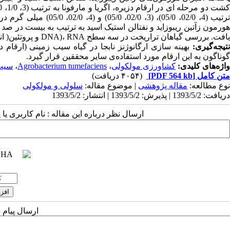
ترتیب (4، 02/0، 05/0)،
هورمون زآتین ریبوزاید و نفتالن استیک اسید به ترتیب به بیست در 
یافت. بررسی گیاهان تراریخت در سه سطح DNA)، RNA و پروتئین( انجام شد.
نتیجه‌گیری:
بهینه سازی ارگانوژنز نابجا در گیاه سیب زمینی (ارقام دزی
گوناگون به این ارقام مورد استفاده‌ی سایر محققین قرار گیرد.
واژه‌های کلیدی:
کشاورزی مولکولی
،
Agrobacterium tumefaciens
،
سیب 
متن کامل
[PDF 564 kb]
(۴۰۵۴ دریافت)
نوع مطالعه:
مقاله پژوهشی
| موضوع مقاله:
سلولی و مولکولی
دریافت: 1393/5/2 | پذیرش: 1393/5/2 | انتشار: 1393/5/2
ارسال نظر درباره این مقاله : نام کاربری ی
ارسال پیام 