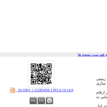
 فهرست نسخه ها
 زمینی
ت سازی
‎ 20.1001.1.22285458.1393.4.14.14.9
ارقام
انی به
‌ی اول