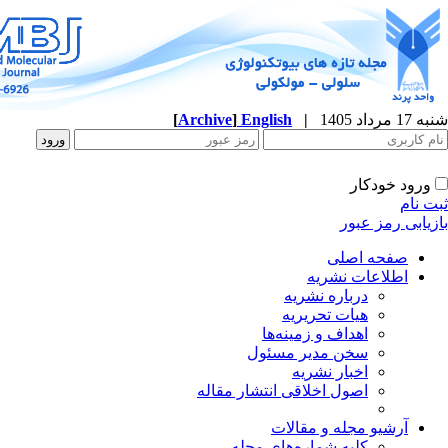
شنبه 17 مرداد 1405
|
English
]
Archive
[
ورود خودکار
ثبت نام
بازیابی رمز عبور
صفحه اصلی
اطلاعات نشریه
درباره نشریه
هیات تحریریه
اهداف و زمینه‌ها
سخن مدیر مسئول
اخبار نشریه
اصول اخلاقی انتشار مقاله
آرشیو مجله و مقالات
کلیه شماره‌های مجله