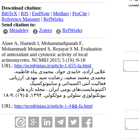
ده از تست
Download citation:
BibTeX
|
RIS
|
EndNote
|
Medlars
|
ProCite
|
Reference Manager
|
RefWorks
Send citation to:
Mendeley
Zotero
RefWorks
Alaee A, Hamedi J, Mohammadipanah F,
Mohammadi Motamed S, Rezayat S M. Evaluation
of antioxidant and cytotoxic activity of local
actinomycetes. NCMBJ 2015; 5 (19) :9-18
URL:
http://ncmbjpiau.ir/article-1-655-fa.html
علایی آزاده، حامدی جواد، محمدی پناه فاطمه،
محمدی معتمد سعید، رضایت سید مهدی. ارزیابی
فعالیت آنتی اکسیدانی و سایتوتوکسیک
اکتینومایست‌های بومی ایران . مجله تازه هاي
بيوتكنولوژي سلولي و مولكولي. ۱۳۹۴; ۵ (۱۹) :۹-۱۸
URL:
http://ncmbjpiau.ir/article-۱-۶۵۵-fa.html