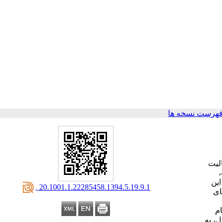
فهرست نسخه ها
 فعالیت
این
‎ 20.1001.1.22285458.1394.5.19.9.1
ای
ام
ل، به