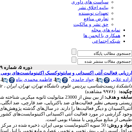
سیاست های داوری
بیانیه اخلاق نشر
تعهدات نویسنده
تعارض منافع
حق نشر و مالکیت
نمایه های مجله
همکاری با انجمن ها
شبکه اجتماعی
دوره ۵، شماره ۱۹ - ( ۴-۱۳۹۴ )
ارزیابی فعالیت آنتی اکسیدانی و سایتوتوکسیک اکتینومایست‌های بومی 
*
آزاده علایی
،
جواد حامدی
،
فاطمه محمدی پناه
،
دانشکدۀ زیست‌شناسی، پردیس علوم، دانشگاه تهران، تهران، ایران ،
ir
چکیده:
(۹۹۷۶ مشاهده)
سابقه و هدف:
زیستی وسیعی نظیر فعالیت‌های ضد ‌باکتریایی، ضد قارچی، ضد انگلی
آنتی‌اکسیدان و دیگر فعالیت‌ها را دارند. در سال‌های گذشته پژوهش‌ها
وجود گزارشی در مورد فعالیت آنتی اکسیدانی اکتینومایست‌های کشور 
طبیعی از منابع میکروبی با منشاء بومی است.
مواد و روش:
50 سویه اکتینومایست‌ ‌بومی ایران، ذخیره شده در مرک
مراحل اسپورزایی، پیش‌ تخمیر و تخمیر، عصاره مایع تخمیر با اتیل است