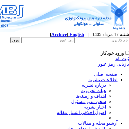
شنبه 17 مرداد 1405
|
English
]
Archive
[
ورود خودکار
ثبت نام
بازیابی رمز عبور
صفحه اصلی
اطلاعات نشریه
درباره نشریه
هیات تحریریه
اهداف و زمینه‌ها
سخن مدیر مسئول
اخبار نشریه
اصول اخلاقی انتشار مقاله
آرشیو مجله و مقالات
کلیه شماره‌های مجله