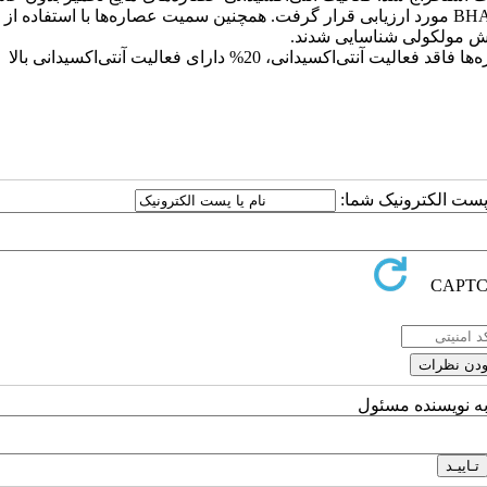
روش DPPH با استفاده از مقایسه آنتی‌اکسیدان‌های اسیدآسکوربیک و BHA مورد ارزیابی قرار گرفت. همچنین سمیت عصاره‌ها با استفا
وش مولکولی شناسایی شدند.
نتایج نشان داد که در میان 50 عصاره‌ اکتینومایست، 10% عصاره‌ها فاقد فعالیت آنتی‌اکسیدانی، 20% دارای فعالیت آنتی‌اکسیدانی بالا
ا پست الکترونیک شما:
به نویسنده مسئول