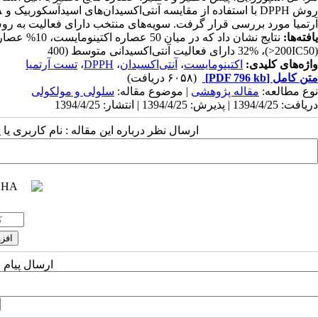
آرتمیا مورد بررسی قرار گرفت. سویه‌های منتخب دارای فعالیت به ر
یافته‌ها:
(200IC50<)، 32% دارای فعالیت آنتی‌اکسیدانی متوسط (400
واژه‌های کلیدی:
اکتینومایست
،
آنتی‌اکسیدان
،
DPPH
،
تست آرتمیا
متن کامل
[PDF 796 kb]
(۶۰۵۸ دریافت)
نوع مطالعه:
مقاله پژوهشی
| موضوع مقاله:
سلولی و مولکولی
دریافت: 1394/4/25 | پذیرش: 1394/4/25 | انتشار: 1394/4/25
ارسال نظر درباره این مقاله : نام کاربری ی
ارسال پیام 