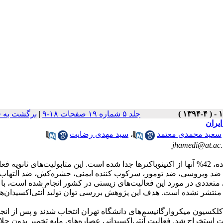
جلد ۵ شماره ۱۹ صفحات ۱۸-۹
|
برگشت به 
ایران
سعید محمدی معتمد
،
سید مهدی رضایت
jhamedi@at.ac.
از بین بیش از 23000 متابولیت ثانویه میکربی شناخته شده، 42% آنها از اکتینوباکترها جدا شده است. این متابولیت‌های ثانویه
، ضد ویروسی، ضد تومور، سرکوب کننده ایمنی، حشره‌کش، ضد التهاب،
ی متعددی در مورد این فعالیت‌های زیستی در کشور انجام شده است، با 
منتشر نشده است. هدف این پژوهش بررسی توان تولید آنتی‌اکسیدان‌ه
ز کلکسیون میکروارگانیسم‌های دانشگاه تهران انتخاب شدند و پس از انج
ات استخراج شد. فعالیت آنتی‌اکسیدانی عصاره‌های مایع تخمیر بدون حلا