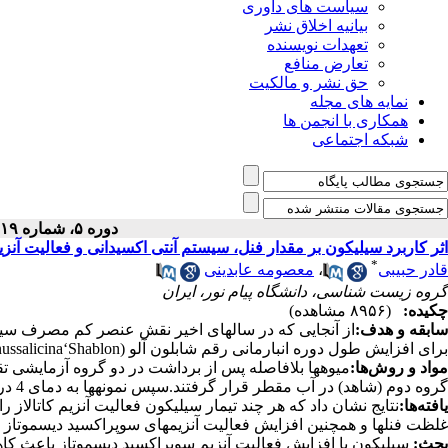
سیاست های داوری
بیانیه اخلاق نشر
تعهدات نویسنده
تعارض منافع
حق نشر و مالکیت
نمایه های مجله
همکاری با انجمن ها
شبکه اجتماعی
دوره ۵، شماره ۱۹ - ( ۴-۱۳۹۴ )
اثر کاربرد سیلیکون بر مقدار فنل، سیستم آنتی اکسیدانی و فعالیت آنزیم 
*
قادر حبیبی
،
معصومه عابدینی
گروه زیست شناسی، دانشگاه پیام نور، ایران
چکیده:
(۸۹۵۶ مشاهده)
سابقه و هدف:
از آنجایی که در سالهای اخیر نقش عنصر کم مصرف سیلیک
برای افزایش طول دوره انبارمانی رقم شابلون آلو (Prunussalicina‘Shablon’) استفاده شد.
مواد و روش‌ها:
گروه دوم (شاهد) در آب مقطر قرار گرفتند.سپس نمونهها به دمای 4 درجه سانتیگراد و رطوبت حدود 80 درصد انتقال یافتند.
یافته‌ها:
نتایج نشان داد که هر چند تیمار سیلیکون فعالیت آنزیم کاتالاز
غلظت فنلها و همچنین افزایش فعالیت آنزیمهای سوپراکسید دیسموتاز و ف
بحث:
سیلیکون با افزایش فعالیت آنزیم سوپراکسید دیسموتاز باعث کاهش 