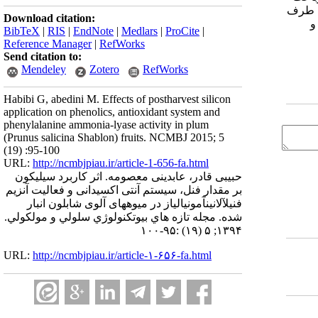
یک طرف
Download citation:
و
BibTeX
|
RIS
|
EndNote
|
Medlars
|
ProCite
|
Reference Manager
|
RefWorks
Send citation to:
Mendeley
Zotero
RefWorks
Habibi G, abedini M. Effects of postharvest silicon
application on phenolics, antioxidant system and
phenylalanine ammonia-lyase activity in plum
(Prunus salicina Shablon) fruits. NCMBJ 2015; 5
(19) :95-100
URL:
http://ncmbjpiau.ir/article-1-656-fa.html
حبیبی قادر، عابدینی معصومه. اثر کاربرد سیلیکون
بر مقدار فنل، سیستم آنتی اکسیدانی و فعالیت آنزیم
فنیلآلانینآمونیالیاز در میوههای آلوی شابلون انبار
شده. مجله تازه هاي بيوتكنولوژي سلولي و مولكولي.
۱۳۹۴; ۵ (۱۹) :۹۵-۱۰۰
URL:
http://ncmbjpiau.ir/article-۱-۶۵۶-fa.html