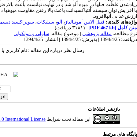
زیادشدن غلظت فنلها در میوه آلو شد و در نهایت توانست باعث بالارف
با افزایش توان سیستم آنتیاکسیدانت باعث بالا رفتن مقاومت میوهها د
ارزش غذایی آنهاافزود.
واژه‌های کلیدی:
فنیل آلانین آمونیالیاز
،
آلو
،
سیلیکات
،
سوپراکسید دیسمو
متن کامل
[PDF 467 kb]
(۳۱۸۱ دریافت)
نوع مطالعه:
مقاله پژوهشی
| موضوع مقاله:
سلولی و مولکولی
دریافت: 1394/4/25 | پذیرش: 1394/4/25 | انتشار: 1394/4/25
ارسال نظر درباره این مقاله : نام کاربری ی
بازنشر اطلاعات
این مقاله تحت شرایط
 International License
پ
ایگاه های مرتبط