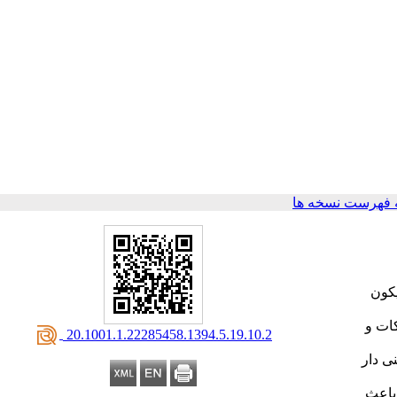
 فهرست نسخه ها
یکون
لول 5 گرم در لیتر سیلیکات و
‎ 20.1001.1.22285458.1394.5.19.10.2
ی دار
زباعث