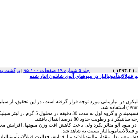
جلد ۵ شماره ۱۹ صفحات ۱۰۰-۹۵
|
برگشت به
فنیلآلانینآمونیالیاز در میوههای آلوی شابلون انبار شده
ون در انبارمانی مورد توجه قرار گرفته است، در این تحقیق، از سیل
میوهها بلافاصله پس از برداشت در دو گروه آزمایشی تقسیمبندی و گروه اول به مدت 30 دقیقه در مح
 را در میوه آلو متاثر نکرد ولی باعث کاهش افت وزن میوهها، افزایش معن
نیلآلانینآمونیالیاز نسبت به شاهد شد.
معنی دار مقدار مالوندیآلدئید وبا افزایش فعالیت فنیلآلانینآمونیالیا