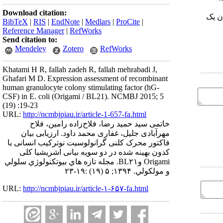
Download citation:
د به عنوان یک
BibTeX
|
RIS
|
EndNote
|
Medlars
|
ProCite
|
Reference Manager
|
RefWorks
Send citation to:
Mendeley
Zotero
RefWorks
Khatami H R, fallah zadeh R, fallah mehrabadi J,
Ghafari M D. Expression assessment of recombinant
human granulocyte colony stimulating factor (hG-
CSF) in E. coli (Origami / BL21). NCMBJ 2015; 5
(19) :19-23
URL:
http://ncmbjpiau.ir/article-1-657-fa.html
خاتمی سید حمید رضا، فلاح‌زاده رامین، فلاح
مهرآبادی جلیل، غفاری محمد داود. ارزیابی بیان
فاکتور محرک کلنی گرانولوسیت نوترکیب انسانی با
کدون بهینه شده در دو سویه بیانی اشریشیا کلی
Origami وBL۲۱. مجله تازه هاي بيوتكنولوژي سلولي
و مولكولي. ۱۳۹۴; ۵ (۱۹) :۱۹-۲۳
URL:
http://ncmbjpiau.ir/article-۱-۶۵۷-fa.html