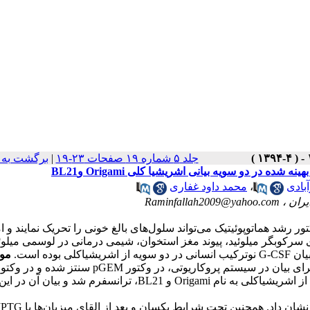
جلد ۵ شماره ۱۹ صفحات ۲۳-۱۹
|
برگشت به 
 در دو سویه بیانی اشریشیا کلی Origami وBL21
بادی
،
محمد داود غفاری
یران ،
Raminfallah2009@yahoo.com
انولوسیت (G-CSF) به عنوان فاکتور رشد هماتوپوئیتیک می‌‌تواند سلول‌های بالغ خونی را تحریک نمایند 
سرکوبگر میلوئید، پیوند مغز استخوان، شیمی درمانی در لوسمی میلوئی
ده است.
موا
ژن G-CSFانسانی با تغییر کدون‌های آن به صورت بهینه شده برای بیان در سیستم پروکاریوتی، در وکتور M
pET23a همسانه‌سازی شد. سپس وکتور pET/G-CSF در دو سویه بیانی از اشریشیاکلی به نام Origami و BL21، ترانسفرم شد و بیان 