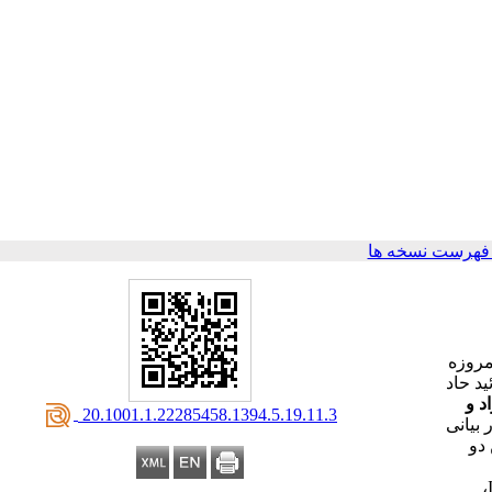
فهرست نسخه ها
و امروزه
د حاد
د و
‎ 20.1001.1.22285458.1394.5.19.11.3
pGE سنتز شده و در وکتور بیانی
آن در این دو
نتایج هضم آنزیمی، صحت مراحل کلونینگ را در وکتور pET23a نشان داد. همچنین تحت شرایط یکسان و بعد از القای میزبان‌ها با IPTG،