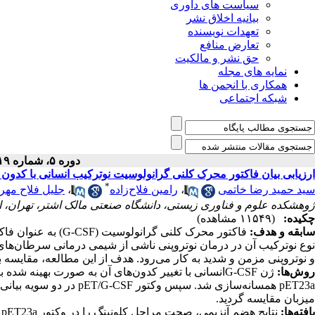
سیاست های داوری
بیانیه اخلاق نشر
تعهدات نویسنده
تعارض منافع
حق نشر و مالکیت
نمایه های مجله
همکاری با انجمن ها
شبکه اجتماعی
دوره ۵، شماره ۱۹ - ( ۴-۱۳۹۴ )
ارزیابی بیان فاکتور محرک کلنی گرانولوسیت نوترکیب انسانی با کدون بهینه شده
*
سید حمید رضا خاتمی
،
رامین فلاح‌زاده
،
جلیل فلاح مهرآ
ژوهشکده علوم و فناوری زیستی، دانشگاه صنعتی مالک اشتر، تهران، ا
چکیده:
(۱۱۵۴۹ مشاهده)
سابقه و هدف:
فاکتور محرک کلنی گر
نوع نوترکیب آن در درمان نوتروپنی ناشی از شیمی درمانی سرطان‌های 
و نوتروپنی مزمن و شدید به کار می‌رود. هدف از این مطالعه، مقایسه بیان G-CSF نوترکیب انسانی در دو سویه از اشریشیاکلی بو
روش‌ها:
میزبان مقایسه گردید.
یافته‌ها: