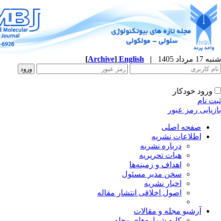
شنبه 17 مرداد 1405
|
English
]
Archive
[
ورود خودکار
ثبت نام
بازیابی رمز عبور
صفحه اصلی
اطلاعات نشریه
درباره نشریه
هیات تحریریه
اهداف و زمینه‌ها
سخن مدیر مسئول
اخبار نشریه
اصول اخلاقی انتشار مقاله
آرشیو مجله و مقالات
کلیه شماره‌های مجله