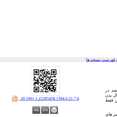
 فهرست نسخه ها
شد. در
ل بدن
‎ 20.1001.1.22285458.1394.6.21.7.6
ین فقط
مر های