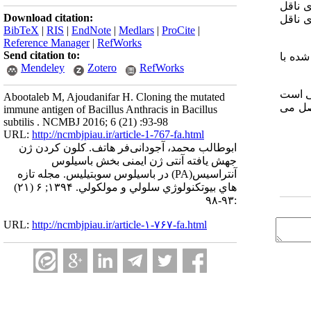
 ناقل
Download citation:
 ناقل
BibTeX
|
RIS
|
EndNote
|
Medlars
|
ProCite
|
Reference Manager
|
RefWorks
Send citation to:
. جهش ایجاد شده با
Mendeley
Zotero
RefWorks
یی است
Abootaleb M, Ajoudanifar H. Cloning the mutated
صل می
immune antigen of Bacillus Anthracis in Bacillus
subtilis . NCMBJ 2016; 6 (21) :93-98
URL:
http://ncmbjpiau.ir/article-1-767-fa.html
ابوطالب محمد، آجودانی‌فر هاتف. کلون کردن ژن
جهش یافته آنتی ژن ایمنی بخش باسیلوس
آنتراسیس(PA) در باسیلوس سوبتیلیس. مجله تازه
هاي بيوتكنولوژي سلولي و مولكولي. ۱۳۹۴; ۶ (۲۱)
:۹۳-۹۸
URL:
http://ncmbjpiau.ir/article-۱-۷۶۷-fa.html