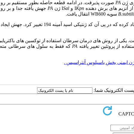
وی ژن
PA
صورت پذیرفت
.
در ادامه قطعه حاصله بطور مستقیم بر روی
 از آنزیم ­های برش دهنده
Kpn
I
و
Sal
I
ژن
PA
جهش یافته جدا و بر روی
B.subtili
سویه
WB600
انتقال یافت.
جهش ایجاد کرده که در پی آن کد ژنتیکی اسید ­آمینه 194 تغییر کرد
ت. یکی از روش­ های درمان سرطان استفاده از توکسین­ های باکتریا
فاده از پروتئین تغییر یافته
PA
که فقط به سلول ­های سرطانی مت
‌ژن ایمنی بخش باسیلوس آنتراسیس .
ا پست الکترونیک شما: