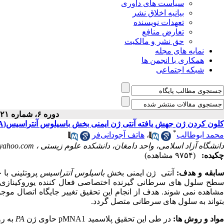
سیاست های داوری
بیانیه اخلاق نشر
تعهدات نویسنده
تعارض منافع
حق نشر و مالکیت
نمایه های مجله
همکاری با انجمن ها
شبکه اجتماعی
دوره ۶، شماره ۲۱ - ( ۱۰-۱۳۹۴ )
کلون کردن ژن جهش یافته آنتی ژن ایمنی بخش باسیلوس آنتراسیس(PA) در باسیلوس سوبتیلیس
*
محمد ابوطالب
،
هاتف آجودانی‌فر
دانشگاه آزاد اسلامی، واحد دامغان، دانشکده علوم زیستی ،
yahoo.com
چکیده:
(۹۷۵۴ مشاهده)
ابقه و هدف
:
آنتی ­ژن ایمنی بخش
باسیلوس آنتراسیس
پروتئینی با
طح سلول ­های سرطانی گیرنده اختصاصی فعال کننده یوروکینازی پ
شاهده نمی ­شوند. هدف از انجام این تحقیق تغییر جایگاه اتصال موج
بتواند به سلول ­های سرطانی متصل گردد.
واد و روش
­ها:
در طی این تحقیق پلاسمید
pMNA1
حاوی ژن
PA
به رو