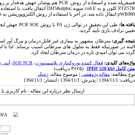
سفریله شده و استفاده از روش
PCR
هم ­پوشان جهش هدفدار بر ر
PTZ57
کلون و به
E
.
coli
سویه
DH5&alpha;
انتقال یافت. با استفاده
pWB980
انتقال داده شد. در آخر با استفاده از روش الکتروپوریشن به
s
افته
­ها:
طی این تحقیق در توالی ژن
PA
با روش
SOE
PCR
تعیین ترادف بازی تأیید گردید.
تیجه­
گیری:
سرطان مشهور به بیماری غیر قابل درمان و مرگ
آور اس
لبته در صورتی­که فقط به سلول ­های سرطانی آسیب برساند. لذا با است
گردد می
توان امیدی تازه در درمان سرطان ایجاد کرد.
واژه‌های کلیدی:
فعال کننده یوروکینازی پلاسمینوژن
،
SOE PCR
،
آنتی 
متن کامل
[PDF 528 kb]
(۳۶۲۵ دریافت)
نوع مطالعه:
مقاله پژوهشی
| موضوع مقاله:
ژنتیک
دریافت: 1394/11/1 | پذیرش: 1394/11/1 | انتشار: 1394/11/1
ارسال نظر درباره این مقاله : نام کاربری ی