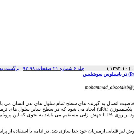
جلد ۶ شماره ۲۱ صفحات ۹۸-۹۳
|
برگشت به
mohammad_abootaleb@
 خاصیت اتصال به گیرنده­ های سطح تمام سلول­ های بدن انسان می
­
با
لاسمینوژن (
uPA
) ایجاد می ­شود که در سطح سایر سلول­ های نرما
ود بر روی
PA
با جهش
زایی مستقیم می
باشد به نحوی که این پروتئ
ش لیز قلیایی ازمیزبان خود جدا سازی شد. در ادامه با استفاده از پرای