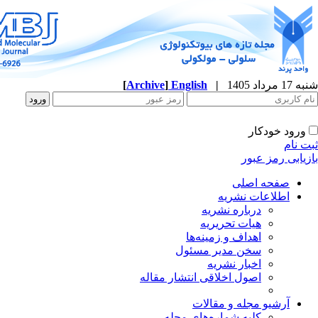
شنبه 17 مرداد 1405
|
English
]
Archive
[
ورود خودکار
ثبت نام
بازیابی رمز عبور
صفحه اصلی
اطلاعات نشریه
درباره نشریه
هیات تحریریه
اهداف و زمینه‌ها
سخن مدیر مسئول
اخبار نشریه
اصول اخلاقی انتشار مقاله
آرشیو مجله و مقالات
کلیه شماره‌های مجله