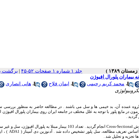
جلد ۱ شماره ۱ صفحات ۵۲-۴۵
|
برگشت ب
 بیماران پلورال افیوژن
،
محمد کریم رحیمی
،
ایمان فلاح
،
هانی انصاری
کروبیولوژی
و گروه عمده آن، بد خیمی ها و سل می باشند . در مطالعه حاضر به منظور بررسی 
 و آنزیم های آن و اینترفرون گاما آزمون در مایع پلور با توجه به علل مختلف در جامعه ایران روی بیماران پلورال افیو
گردید .
روش انجام مطالعه توصیفی - تحلیلی و به صورت انتخاب 3 گروه با روش Cross-Sectional انجام گردید . تعداد 103 بیمار مبتلا به پلورال 
بررسی قرار گرفت . 60 نفر مرد و بقیه زن بودند در 46% از بیماران 