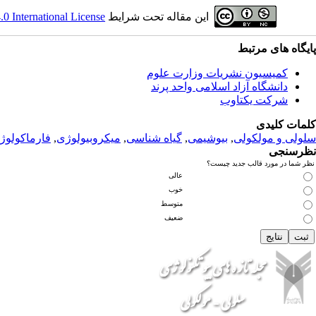
این مقاله تحت شرایط
 International License
پ
ایگاه های مرتبط
کمیسیون نشریات وزارت علوم
دانشگاه آزاد اسلامی واحد پرند
شرکت یکتاوب
کلمات کلیدی
سلولی و مولکولی
,
بیوشیمی
,
گیاه شناسی
,
میکروبیولوژی
,
فارماکولوژ
نظرسنجی
نظر شما در مورد قالب جدید چیست؟
عالی
خوب
متوسط
ضعیف