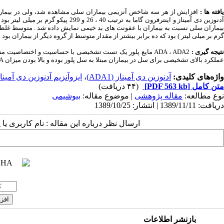
افته
ها
:
افزایش از هر سه شاخص آنزیمی بیماران سلی مشاهده شد، ولی در بیماران
آدنوزین دی آمیناز و اینترفرون گاما به ت
گرم بر میلی لیتر ) بود که ده برابر بیشتر از مقدار متوسط از گروه دیگر از بیماران بو
تیجه
گیری
:
ADA ، ADA2 مایع پلور یک تست تشخیصی با حساسیت و اختصاصی
عملکرد بالای تشخیصی برای سل در بیماران مبتلا به سل پلور بوده و بالا بودن میزان ADA بیش از 95% احتمال بیماری سل را تایید می نماید .
واژه‌های کلیدی:
آدنوزین دی آمیناز (ADA1)
،
ایزوآنزیم آدنوزین دی آمیناز (A2
متن کامل
[PDF 563 kb]
(۴۴ دریافت)
نوع مطالعه:
مقاله پژوهشی
| موضوع مقاله:
بیوشیمی
دریافت: 1389/11/11 | انتشار: 1389/10/25
ارسال نظر درباره این مقاله : نام کاربری ی
بازنشر اطلاعات