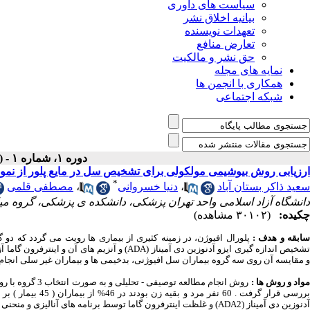
سیاست های داوری
بیانیه اخلاق نشر
تعهدات نویسنده
تعارض منافع
حق نشر و مالکیت
نمایه های مجله
همکاری با انجمن ها
شبکه اجتماعی
دوره ۱، شماره ۱ - ( زمستان ۱۳۸۹ )
ارزیابی روش بیوشیمی مولکولی برای تشخیص سل در مایع پلور از نمونه
*
سعید ذاکر بستان آباد
،
دنیا خسروانی
،
مصطفی قلمی
دانشگاه آزاد اسلامی واحد تهران پزشکی، دانشکده ی پزشکی، گروه می
چکیده:
(۳۰۱۰۲ مشاهده)
ابقه و هدف :
پلورال افیوژن، در زمینه کثیری از بیماری ها رویت می گردد که د
تشخیص اندازه گیری ایزو آدنوزین دی آمیناز (ADA)
و مقایسه آن روی سه گروه بیماران سل افیوژنی، بدخیمی ها و بیماران غیر سلی انجام 
واد
و
روش
ها
:
آدنوزین دی آمیناز (ADA2) و غلظت اینترفرون گاما توسط برنامه های آنالیزی و منحنی ها تجزیه و تحلیل شد .