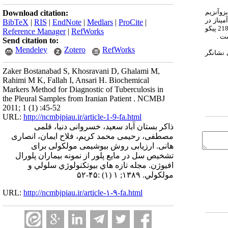
زوآنزیم
Download citation:
دی آمیناز در
BibTeX
|
RIS
|
EndNote
|
Medlars
|
ProCite
|
بیماران سلی نسبت به بیماران با عفونت های بد خیمی نمایش داده شد . متوسط غلظت اینترفرون گاما در مایع پلور بیماران سلی 1514.2 پیکو گرم بر میلی لیتر ( 931.2-2187.5 پیکو
Reference Manager
|
RefWorks
شت .
Send citation to:
Mendeley
Zotero
RefWorks
 نشانگر
Zaker Bostanabad S, Khosravani D, Ghalami M,
Rahimi M K, Fallah I, Ansari H. Biochemical
Markers Method for Diagnostic of Tuberculosis in
the Pleural Samples from Iranian Patient . NCMBJ
2011; 1 (1) :45-52
URL:
http://ncmbjpiau.ir/article-1-9-fa.html
ذاکر بستان آباد سعید، خسروانی دنیا، قلمی
مصطفی، رحیمی محمد کریم، فلاح ایمان، انصاری
هانی. ارزیابی روش بیوشیمی مولکولی برای
تشخیص سل در مایع پلور از نمونه بیماران پلورال
افیوژن. مجله تازه هاي بيوتكنولوژي سلولي و
مولكولي. ۱۳۸۹; ۱ (۱) :۴۵-۵۲
URL:
http://ncmbjpiau.ir/article-۱-۹-fa.html