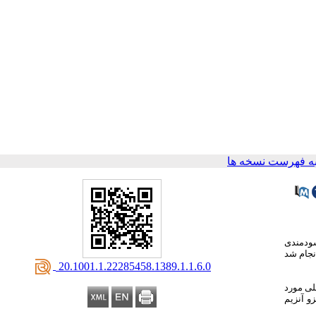
ه فهرست نسخه ها
سودمندی
ژن انجام شد
‎ 20.1001.1.22285458.1389.1.1.6.0
افیوژن، سل و غیر سلی مورد
( 45 بیمار ) بر اساس تعریف مطالعه، سل پلور تشخیص داده شد . آدنوزین دی آمیناز ( ADA1 ) ، ایزو آنزیم