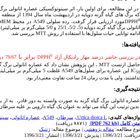
در این مطالعه،
برای
اولین
بار، اثر سیتوتوکسیکی عصاره اتانولی بر
ه برگ
های
گیاه
گزنه
دوپایه
در
اردیبهشت
ماه
سال
1394
از
منطقه
DPPH
مورد
ارزیابی
قرار
گرفت.
رده
سلولی
A549
در
محیط
MEM
تانولی برگ
گیاه
گزنه
دو
پایه (5، 5/2، 25/1 و 5/0 میلی
گرم بر میلی
لیتر) به مدت
ادامه
توانایی
حیات
سلول
ها
با استفاده
از
روش
MTT
بررسی
شد
.
یافته
ها:
0
برابر با
ر
بررسی
حاضر درصد مهار رادیکال آزاد
DPPH
79/67 درصد و همچنین مقدار
اصل
ازتست
MTT
،
این پژوهش نشان
داد
که
عصاره اتانولی برگ گی
IC
این عصاره
برای
سلول
های
A549
غلظت 5
می
لی‌
گرم
بر
میلی
لیت
5
نداشتند، ولی با مدت زمان 24 ساعت تفاوت معنی
دار بود.
نتیجه
گیری:
صاره اتانولی برگ گیاه گزنه
به
صورت
وابسته
به
دوز
قادر،
به
از
ب
بدین ترتیب این گیاه می تواند به عنوان یک گیاه دارویی بر علیه سرط
واژه‌های کلیدی:
Urtica dioica L.
،
سرطان
،
A549
،
عصاره اتانولی
،
سیتو
متن کامل
[PDF 762 kb]
(۷۸۷۱ دریافت)
نوع مطالعه:
مقاله پژوهشی
| موضوع مقاله:
ژنتیک
دریافت: 1396/3/21 | پذیرش: 1396/3/21 | انتشار: 1396/3/21