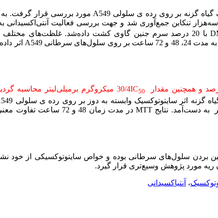
گ گیاه گزنه بر روی رده ی سلولی
A549
مورد بررسی قرار گرفت. به
سه
هزار تنکابن
جمع
آوری
شد و جهت
بررسی
فعالیت
آنتی
اکسیدانی
به
D
با 20 درصد سرم
جنین
گاوی
کشت
داده
شد
.
غلظت
های
مختلف 
 24، 48 و 72 ساعت بر
روی
سلول
های
سرطانی
A549
اثر
داده
IC
30/4 میکروگرم برمیلی
لیتر
محاسبه گردی
50
اه گزنه اثر
سایتوتوکسیک
وابسته
به
دوز
بر روی رده ی سلولی
549
ر
به دست
آمد.
نتایج
MTT
در
مدت
زمان
48 و 72 ساعت
تفاوت
معنی
ین
بردن
سلول
های
سرطانی
بوده
و
خواص
سایتوتوکسیکی از خود نشا
ان ریه مورد پژوهش وسیع
تری قرار گیرد.
توکسیک
،
آنتیاکسیدانی