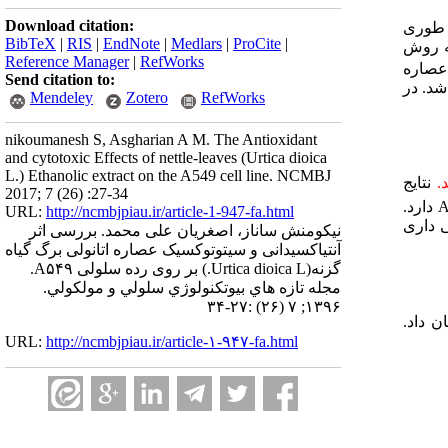
Download citation:
 طوری
BibTeX
|
RIS
|
EndNote
|
Medlars
|
ProCite
|
روش
Reference Manager
|
RefWorks
عصاره
Send citation to:
شد.
در
Mendeley
Zotero
RefWorks
nikoumanesh S, Asgharian A M. The Antioxidant
and cytotoxic Effects of nettle-leaves (Urtica dioica
L.) Ethanolic extract on the A549 cell line. NCMBJ
د.
نتایج
2017; 7 (26) :27-34
A
دارد.
URL:
http://ncmbjpiau.ir/article-1-947-fa.html
داری
نیکومنش ساناز، اصغریان علی محمد. بررسی اثر
آنتیاکسیدانی و سیتوتوکسیک عصاره اتانولی برگ گیاه
گزنه(Urtica dioica L.) بر روی رده سلولی A۵۴۹.
مجله تازه هاي بيوتكنولوژي سلولي و مولكولي.
۱۳۹۶; ۷ (۲۶) :۲۷-۳۴
ن داد.
URL:
http://ncmbjpiau.ir/article-۱-۹۴۷-fa.html