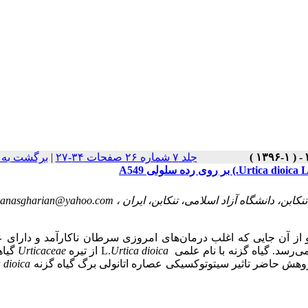
جلد ۷ شماره ۲۶ صفحات ۳۴-۲۷
|
برگشت به 
ن، دانشگاه آزاد اسلامی، تنکابن، ایران ،
anasgharian@yahoo.com
 از آن جایی که اغلب درمان
های امروزی سرطان ناکارآمد و دارای 
می
رسد.
گیاه
گزنه
با
نام
علمی
Urtica dioica
L.
از
تیره
Urticaceae
گیا
ژوهش
حاضر
تاثیر
سیتوتوکسیکی عصاره اتانولی برگ گیاه گزنه
 dioica