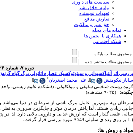
سیاست های داوری
بیانیه اخلاق نشر
تعهدات نویسنده
تعارض منافع
حق نشر و مالکیت
نمایه های مجله
همکاری با انجمن ها
شبکه اجتماعی
دوره ۷، شماره ۲۶ - ( ۱-۱۳۹۶ )
بررسی اثر آنتیاکسیدانی و سیتوتوکسیک عصاره اتانولی برگ گیاه گزنه(Urtica dioica L.) بر روی رده سلولی A549
*
ساناز نیکومنش
،
علی محمد اصغریان
گروه زیست شناسی سلولی و مولکلولی، دانشکده علوم زیستی، واحد تنکاب
چکیده:
(۹۰۲۵ مشاهده)
رطان ریه مهم
ترین عامل مرگ ناشی از سرطان در دنیا می
باشد و
انبی زیادی هستند، لذا یافتن درمان موثر و جایگزین ضروری به نظر 
اله، علفی
گلدار
است
که
ارزش
غذایی
و
دارویی
بالایی دارد. لذا
در پ
L.)
بر
روی رده ی سلولی
A549
مورد
بررسی
قرار
گرفت
.
مواد و روش ها: