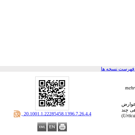
فهرست نسخه ها
mehr
عوارض
هی
چند
‎ 20.1001.1.22285458.1396.7.26.4.4
(
Urtica