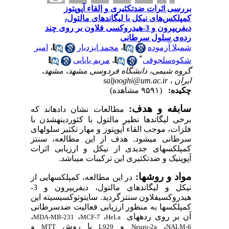
ی اثرات ضدتکثیری و القاء آپوپتوز
کس‌های نیکل با لیگاندهای مالتول،
دیفریپرون و 3-هیدروکسی فلاون بر روی چند
‌‌ی سلول سرطانی
ا آزموده
،
محمد ایزدیار
،
امیر
*
ه‌سلجوقی
،
مریم بابایی
ه شیمی، دانشگاه فردوسی مشهد، مشهد،
ن ،
saljooghi@um.ac.ir
ده:
(۹۵۹۱ مشاهده)
قه و هدف:
مطالعات
نشان
داده­اند که
 لیگاندها نظیر مالتول با کئوردینه­شدن با
ات،
موجب القاء
آپوپتوز و مهار تکثیر سلول­های
انی می­شود.
هدف
از
این
مطالعه
،
سنتز
لکس
­های
جدیدی از نیکل و
ارزیابی
اثر
ات
تیک و ضدتکثیری
این
ترکیب
ات
می­باشد.
د و روش­ها:
در این مطالعه،
کمپلکس­هایی از
نیکل و لیگاندهای مالتول، دیفریپرون و 3-
روکسی­فلاون
سنتز­گردید.
سایتوتوکسیسیته
این
لکس­ها به منظور ارزیابی فعالیت ضد­سرطانی
بر
روی
رده­های
،
،
،
MDA-MB-231
MCF-7
HeLa
،
و
با روش
و
MTT
L929
Neuro-2a
NAL