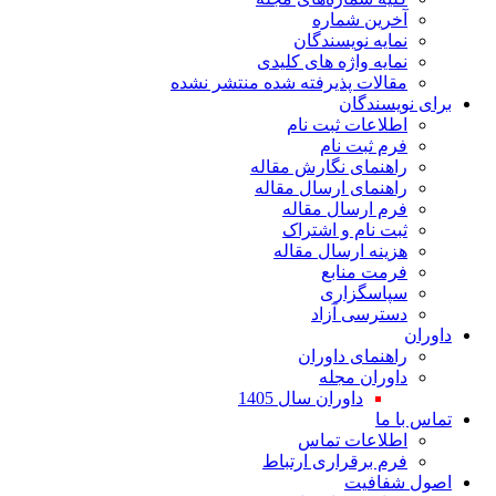
ین شماره
یه نویسندگان
یه واژه های کلیدی
لات پذیرفته شده منتشر نشده
سندگان
اعات ثبت نام
 ثبت نام
نمای نگارش مقاله
نمای ارسال مقاله
 ارسال مقاله
 نام و اشتراک
نه ارسال مقاله
ت منابع
اسگزاری
رسی آزاد
نمای داوران
ران مجله
داوران سال 1405
ا
لاعات تماس
 برقراری ارتباط
افیت