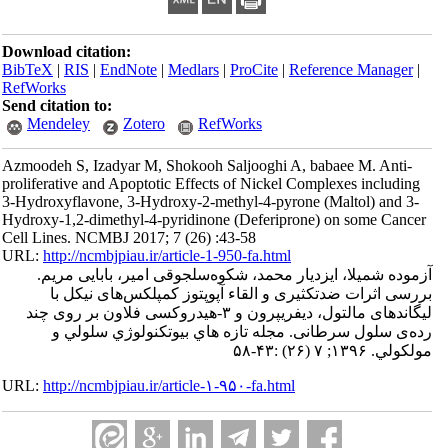
Download citation:
BibTeX
|
RIS
|
EndNote
|
Medlars
|
ProCite
|
Referenc
RefWorks
Send citation to:
Mendeley
Zotero
RefWorks
Azmoodeh S, Izadyar M, Shokooh Saljooghi A, babaee
proliferative and Apoptotic Effects of Nickel Complexe
3-Hydroxyflavone, 3-Hydroxy-2-methyl-4-pyrone (Malt
Hydroxy-1,2-dimethyl-4-pyridinone (Deferiprone) on 
Cell Lines. NCMBJ 2017; 7 (26) :43-58
URL:
http://ncmbjpiau.ir/article-1-950-fa.html
، ایزدیار محمد، شکوه‌سلجوقی امیر، بابایی مریم.
ضدتکثیری و القاء آپوپتوز کمپلکس‌های نیکل با
لیگاندهای مالتول، دیفریپرون و ۳-هیدروکسی فلاون بر روی چند
سرطانی. مجله تازه هاي بيوتكنولوژي سلولي و
URL:
http://ncmbjpiau.ir/article-۱-۹۵۰-fa.html