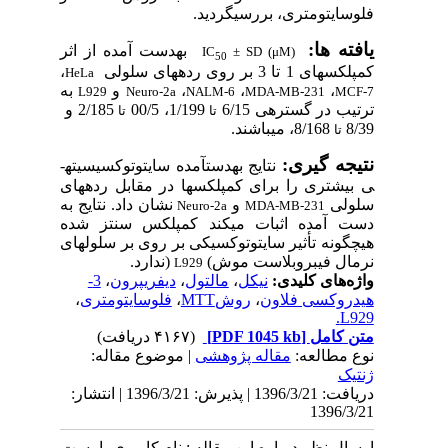
ایتومتری، بررسی­گردید.
ه­ ها:
به­دست
آمده
از
اثر
IC
± SD (μM)
50
لکس
­های
1 تا 3 بر
روی رده­های سلولی
،
HeLa
،
،
،
و
به
L929
Neuro-2a
NALM-6
MDA-MB-231
MC
ب در گستره­ی 6/15
1/199، 00/5
2/185 و
تا
تا
8/168، می­باشند.
تا
جه ­گیری:
نتایج به­دست­آمده
سایتوتوکسیسیته­
یشتری را برای کمپلکس­ها در مقابل رده­های
لی
و
نشان داد.
نتایج
به
Neuro-2a
MDA-MB-231
 آمده اثبات می­­کند کمپلکس سنتز شده
گونه
تأثیر
سایتوتوکسیکی بر
روی بر سلول­های
ال فیبروبلاست موش
(
)
ندارد
.
L929
‌های کلیدی:
نیکل
،
مالتول
،
دیفریپرون
،
3-
روکسی فلاون
،
روشMTT
،
فلوسایتومتری
،
L
 کامل
[PDF 1045 kb]
(۴۱۶۷ دریافت)
 مطالعه:
مقاله پژوهشی
| موضوع مقاله:
ک
دریافت: 1396/3/21 | پذیرش: 1396/3/21 | انتشار:
1396/
ل نظر درباره این مقاله : نام کاربری یا پست