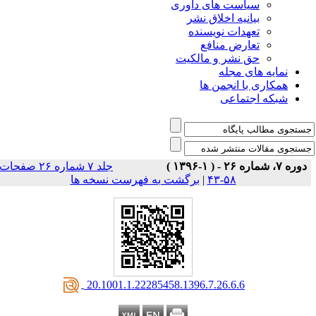
است های داوری
نیه اخلاق نشر
دات نویسنده
رض منافع
نشر و مالکیت
ی مجله
 انجمن ها
تماعی
جلد ۷ شماره ۲۶ صفحات
۵۸-۴۳
|
برگشت به فهرست نسخه ها
‎ 20.1001.1.22285458.1396.7.26.6.6