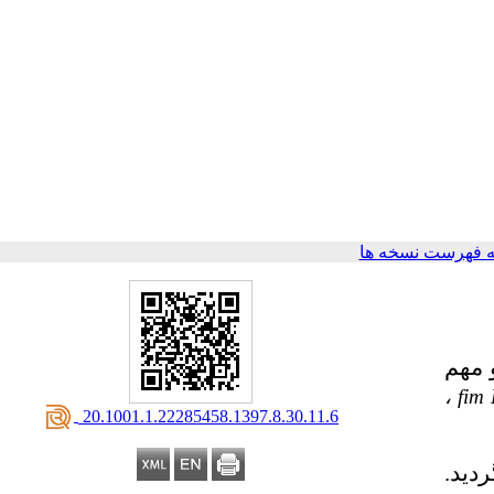
 فهرست نسخه ها
مهم
،
fim
‎ 20.1001.1.22285458.1397.8.30.11.6
دید.