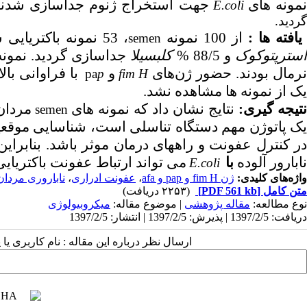
مونه­ های
جهت استخراج ژنوم جداسازی شدند
E.coli
گردید.
یافته­ ها
:
از 100 نمونه
، 53 نمونه باکتریایی شامل: 86/18 %
semen
سترپتوکوک
و 88/5 %
کلبسیلا
جداسازی گردید. نمونه­
نرمال بودند.
حضور
ژن
های
و
با فراوانی بالا 100% در نمونه­ ه
pa
p
fim
H
یک از نمونه­ ها مشاهده نشد.
تیجه­ گیری:
نتایج نشان داد که نمونه­ های
مردان 
semen
یک پاتوژن مهم دستگاه تناسلی است، شناسایی موقعیت و ش
ر کنترل عفونت و راه­های درمان موثر باشد. بنابرا
نابارور آلوده
با
می­ تواند ارتباط عفونت باکتریایی
E.coli
واژه‌های کلیدی:
ژن fim H و pap و afa
،
عفونت ادراری
،
ناباروری مردان
متن کامل
[PDF 561 kb]
(۲۲۵۳ دریافت)
نوع مطالعه:
مقاله پژوهشی
| موضوع مقاله:
میکروبیولوژی
دریافت: 1397/2/5 | پذیرش: 1397/2/5 | انتشار: 1397/2/5
ارسال نظر درباره این مقاله : نام کاربری ی