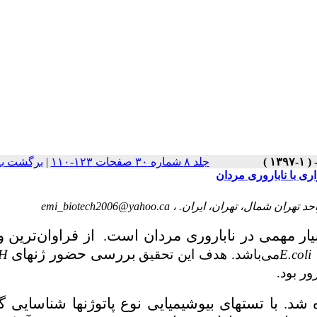
جلد ۸ شماره ۳۰ صفحات ۱۲۳-۱۱۰
|
برگشت به
emi_biotech2006@yahoo.ca
یار مهمی در ناباروری مردان است.
از
فراوان
ترین
و
بررسی حضور ژن­های
E.coli
می
باشد.
هدف این تحقیق
 H
ور بود.
شد. با تست­های بیوشیمیایی نوع پاتوژن­ها شناسایی گر