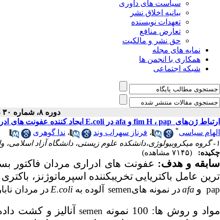
سیاست های داوری
بیانیه اخلاق نشر
تعهدات نویسنده
تعارض منافع
حق نشر و مالکیت
نمایه های مجله
همکاری با انجمن ها
شبکه اجتماعی
دوره ۸، شماره ۳۰ - ( ۱-۱۳۹۷ )
ارتباط ژن‌های ‌ fim H ، pap و afa در E.coli ایجاد کننده عفونت های ادراری با ناباروری مردان
*
الهام سیاسی
،
فرناز سهراب وند
،
ندا گوهری
۱- گروه میکروبیولوژی،دانشکده علوم زیستی، دانشگاه آزاد اسلامی، واحد تهران شمال، تهران، ایران. ،
چکیده:
(۷۱۴۵ مشاهده)
ابقه و هدف:
عفونت ­های ادراری مردان فاکتور بس
رین
عامل باکتریایی
تخریب­کننده
اسپرماتوژنز، باکتری
و
pap
afa
در نمونه­ های
semen
آلوده به
E.coli
در مردان نابار
واد و روش ­ها:
100 نمونه
آنالیز و کشت داده 
semen