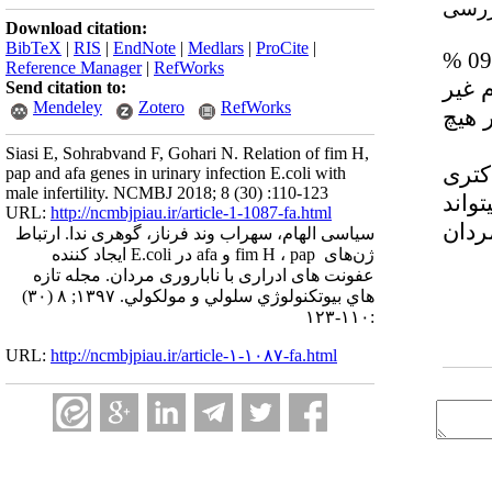
بررسی
Download citation:
BibTeX
|
RIS
|
EndNote
|
Medlars
|
ProCite
|
Reference Manager
|
RefWorks
 غیر
Send citation to:
Mendeley
Zotero
RefWorks
 هیچ
Siasi E, Sohrabvand F, Gohari N. Relation of fim H,
اکتری
pap and afa genes in urinary infection E.coli with
male infertility. NCMBJ 2018; 8 (30) :110-123
تواند
URL:
http://ncmbjpiau.ir/article-1-1087-fa.html
ردان
سیاسی الهام، سهراب وند فرناز، گوهری ندا. ارتباط
ژن‌های ‌ fim H ، pap و afa در E.coli ایجاد کننده
عفونت های ادراری با ناباروری مردان. مجله تازه
هاي بيوتكنولوژي سلولي و مولكولي. ۱۳۹۷; ۸ (۳۰)
:۱۱۰-۱۲۳
URL:
http://ncmbjpiau.ir/article-۱-۱۰۸۷-fa.html