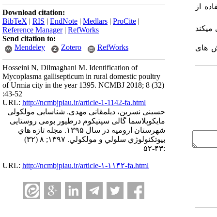
ستفاده از
Download citation:
BibTeX
|
RIS
|
EndNote
|
Medlars
|
ProCite
|
ی­کند
Reference Manager
|
RefWorks
Send citation to:
Mendeley
Zotero
RefWorks
وش های
Hosseini N, Dilmaghani M. Identification of
Mycoplasma gallisepticum in rural domestic poultry
of Urmia city in the year 1395. NCMBJ 2018; 8 (32)
:43-52
URL:
http://ncmbjpiau.ir/article-1-1142-fa.html
حسینی نسرین، دیلمقانی مهدی. شناسایی مولکولی
مایکوپلاسما گالی سپتیکوم درطیور بومی روستایی
شهرستان ارومیه در سال ۱۳۹۵. مجله تازه هاي
بيوتكنولوژي سلولي و مولكولي. ۱۳۹۷; ۸ (۳۲)
:۴۳-۵۲
URL:
http://ncmbjpiau.ir/article-۱-۱۱۴۲-fa.html