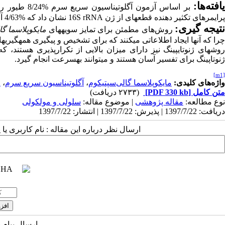
افته
ها:
بر اساس آزمون آگلوتیناسیون سریع سرم %8/24 طیور روستایی مثبت بودند. انجام آزمون
پرایمرهای تکثیر دهنده قطعه­ای از ژن
16S rRNA
نشان داد که %4/63 آلودگی از نظر
تیجه­ گیری:
روش
های مطمئن برای تمایز سویه­های
مایکوپلاسما گا
چرا که آن­ها ایجاد اطلاعاتی می­کنند که برای تشخیص و پیگیری همه­گیری­ه
روش­های ژنوتایپینگ نیز دارای میزان بالایی از تکرارپذیری هستند، ک
ژنوتاپینگ برای تفسیر آسان هستند و می­توانند به­سرعت انجام گیرد.
[m1]
واژه‌های کلیدی:
مایکوپلاسما گالی‌سپتیکوم
،
آگلوتیناسیون سریع سرم
،
ط
متن کامل
[PDF 330 kb]
(۲۷۳۳ دریافت)
نوع مطالعه:
مقاله پژوهشی
| موضوع مقاله:
سلولی و مولکولی
دریافت: 1397/7/22 | پذیرش: 1397/7/22 | انتشار: 1397/7/22
ارسال نظر درباره این مقاله : نام کاربری ی
ارسال پیام 