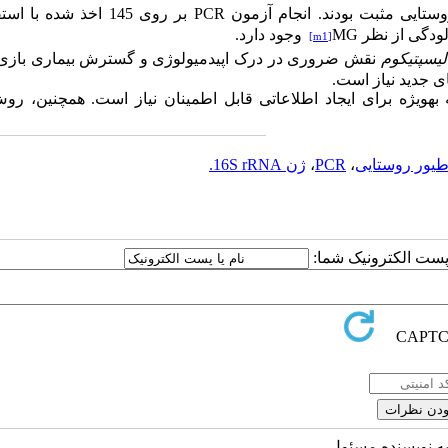
PCR
بر روی 145 اخذ شده با ا
MG
وجود دارد.
[m1]
لی­سپتیکوم
نقش ضروری در درک اپیدمیولوژی و گسترش بیماری بازی م
ای جدید نیاز است.
ه به­ویژه برای ایجاد اطلاعاتی قابل اطمینان نیاز است. هم­چنین، ر
یور روستایی
،
PCR
،
ژن 16S rRNA.
ا پست الکترونیک شما:
به نویسنده مسئول