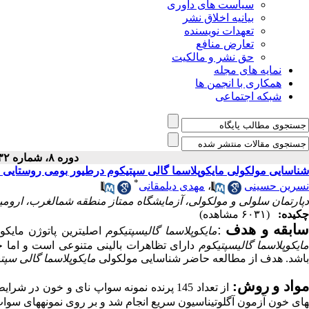
سیاست های داوری
بیانیه اخلاق نشر
تعهدات نویسنده
تعارض منافع
حق نشر و مالکیت
نمایه های مجله
همکاری با انجمن ها
شبکه اجتماعی
دوره ۸، شماره ۳۲ - ( ۷-۱۳۹۷ )
شناسایی مولکولی مایکوپلاسما گالی سپتیکوم درطیور بومی روستایی شهر
*
نسرین حسینی
،
مهدی دیلمقانی
دپارتمان سلولی و مولکولی، آزمایشگاه ممتاز منطقه شمالغرب، ارومیه
چکیده:
(۶۰۳۱ مشاهده)
ابقه و هدف
:
مایکوپلاسما گالی­سپتیکوم
اصلی­ترین پاتوژن مای
ایکوپلاسما گالی­سپتیکوم
دارای تظاهرات بالینی متنوعی است و اما حت
باشد. هدف از مطالعه حاضر شناسایی مولکولی
مایکوپلاسما گالی سپت
واد و روش:
از تعداد 145 پرنده نمونه سواپ نای و خون د
های خون آزمون آگلوتیناسیون سریع انجام شد و بر روی نمونه­های سوا