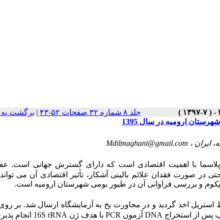
جلد ۸ شماره ۳۲ صفحات ۵۲-۴۳
|
برگشت به 
ستان ارومیه در سال 1395
، ایران ،
Mdilmaghani@gmail.com
کوپلاسما با اهمیت اقتصادی است که دارای گسترش جهانی است. عفو
ی در صورت فقدان علائم بالینی آشکار، تأثیر اقتصادی آن می ­تواند
یکوم
و بررسی فراوانی آن در طیور بومی شهرستان ارومیه است.
ر شرایط استریل اخذ گردید و در مجاورت یخ به آزمایشگاه ارسال شد. بر روی 
پ
پس از استخراج
DNA
آزمون
PCR
با هدف ژن
16S rRNA
انجام پذیر