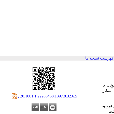
فهرست نسخه ها
نت با
 آشکار
‎ 20.1001.1.22285458.1397.8.32.6.5
نمونه­
فت.