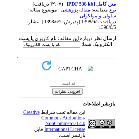
 کامل
[PDF 538 kb]
(۳۹۰۷ دریافت)
 مطالعه:
مقاله پژوهشی
| موضوع مقاله:
لی و مولکولی
دریافت: 1398/6/5 | پذیرش: 1398/6/5 | انتشار:
1398
ل نظر درباره این مقاله : نام کاربری یا پست
کترونیک شما:
نشر اطلاعات
این مقاله تحت شرایط
Creative
Commons Attribution-
NonCommercial 4.0
International License
قابل
بازنشر است.