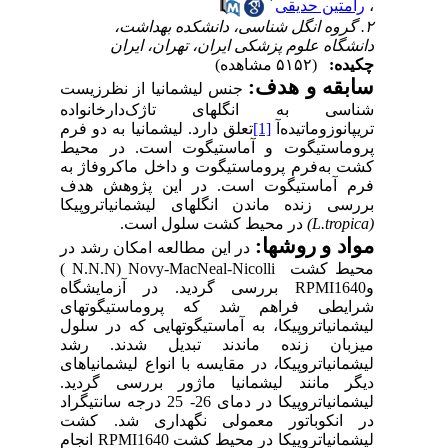
متین حدیقی
 گروه انگل شناسی، دانشکده بهداشت،
گاه علوم پزشکی ایران، تهران، ایران
ده:
(۵۱۵۲ مشاهده)
قه و هدف:
جنس لیشمانیا از نظرزیست
اسی به انگل
های تاژک
دارخانواده
انوزوماتیده
آ
[1]
تعلق دارد
. لیشمانیا به دو فرم
ماستیگوت و آماستیگوت است. در محیط
 به
فرم پروماستیگوت و داخل ماکروفاژ به
 آماستیگوت است. در این پژوهش هدف
سی زنده
ماندن انگل­های
لیشمانیاتروپیکا
L.trop
)
در محیط کشت سلول است.
د و روش­ها:
در این مطالعه امکان رشد
در
ط کشت
Novy-MacNeal-Nicolli
(
N.N.N
)
RPMI16
بررسی
گردید.
در آزمایشگاه
ایطی فراهم شد
که
پروماستیگوت­های
انیاتروپیکا،
به آماستیگوت­هایی که در سلول
بان زنده ­ماندند تبدیل شدند
.
رشد
انیاتروپیکا
،
در
مقایسه با انواع لیشمانیاهای
ر مانند
لیشمانیا ماژور
بررسی گردید.
انیاتروپیکا
در دمای 26- 25 درجه سانتی­گراد
انکوباتور معمولی نگهداری شد. کشت
انیاتروپیکا
در محیط کشت
RPMI1640
انجام