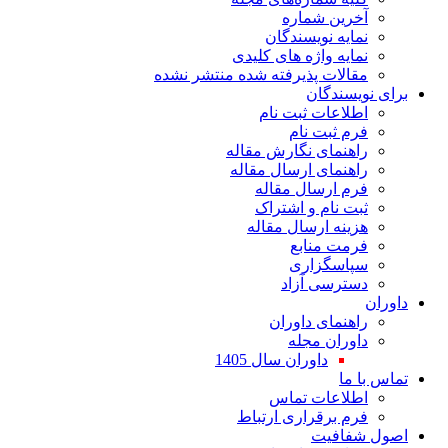
ین شماره
یه نویسندگان
یه واژه های کلیدی
لات پذیرفته شده منتشر نشده
سندگان
اعات ثبت نام
 ثبت نام
نمای نگارش مقاله
نمای ارسال مقاله
 ارسال مقاله
 نام و اشتراک
نه ارسال مقاله
ت منابع
اسگزاری
رسی آزاد
نمای داوران
ران مجله
داوران سال 1405
ا
لاعات تماس
 برقراری ارتباط
افیت