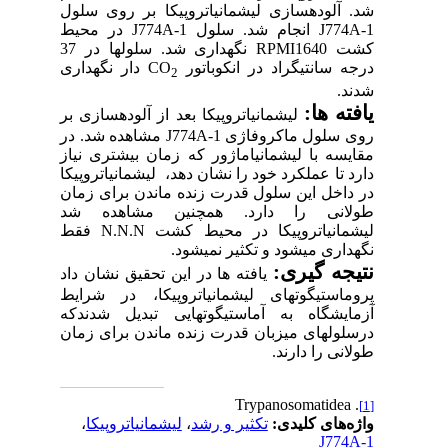
 آلوده­سازی
لیشمانیاتروپیکا
بر روی سلول
J774
انجام شد. سلول
J774A-1
در محیط
ت
RPMI1640
نگهداری شد. سلول­ها در 37
 سانتی­گراد در انکوباتور
CO
دار نگهداری
2
د.
ه­ ها:
لیشمانیاتروپیکا
بعد از آلوده­سازی
ب
ر
 سلول ماکروفاژی
J774A-1
مشاهده شد
.
در
یسه با
لیشمانیاماژور
که
زمان بیش­تری نیاز
 تا عملکرد خود را نش
ان دهد،
لیشمانیاتروپیکا
داخل این سلول قدرت زنده ماندن برای زمان
انی را دارد
.
هم­چنین مشاهده شد
انیاتروپیکا
در محیط کشت
N.N.N
فقط
اری می­شود و تکثیر نمی­شود.
جه­ گیری:
یافته ­ها در این تحقیق نشان داد
استیگوت­های
لیشمانیاتروپیکا
، در شرایط
ایشگاه به آماستیگوت­هایی تبدیل شدندکه
لول­های میزبان قدرت زنده ماندن برای زمان
نی را دارند.
Tryp
‌های کلیدی:
تکثیر و رشد
،
لیشمانیاتروپیکا
،
J774