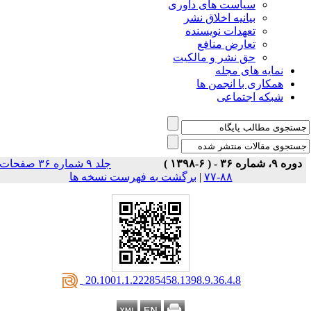
است های داوری
نیه اخلاق نشر
دات نویسنده
رض منافع
نشر و مالکیت
ی مجله
 انجمن ها
تماعی
جلد ۹ شماره ۳۶ صفحات
۸۸-۷۷
|
برگشت به فهرست نسخه ها
‎ 20.1001.1.22285458.1398.9.36.4.8