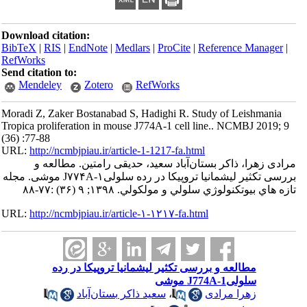
Download citation:
BibTeX
|
RIS
|
EndNote
|
Medlars
|
ProCite
|
Referenc
RefWorks
Send citation to:
Mendeley
Zotero
RefWorks
Moradi Z, Zaker Bostanabad S, Hadighi R. Study of L
Tropica proliferation in mouse J774A-1 cell line.. NC
(36) :77-88
URL:
http://ncmbjpiau.ir/article-1-1217-fa.html
ذاکر بستان‌آباد سعید، حدیقی رامتین. مطالعه و
بررسی تکثیر لیشمانیا تروپیکا در رده سلولیJ۷۷۴A-۱ موشی. مجله
ژي سلولي و مولكولي. ۱۳۹۸; ۹ (۳۶) :۷۷-۸۸
URL:
http://ncmbjpiau.ir/article-۱-۱۲۱۷-fa.html
عه و بررسی تکثیر لیشمانیا تروپیکا در رده
J77 موشی
ا مرادی
،
سعید ذاکر بستان‌آباد
*