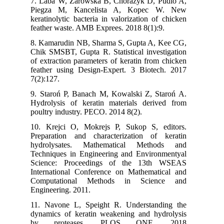
7. Laba W, Zarowska B, Chorazyk D, Pudlo
Piegza M, Kancelista A, Kopec W. 
keratinolytic bacteria in valorization of chi
feather waste. AMB Exprees. 2018 8(1):9.
8. Kamarudin NB, Sharma S, Gupta A, Kee 
Chik SMSBT, Gupta R. Statistical investiga
of extraction parameters of keratin from chi
feather using Design-Expert. 3 Biotech. 2
7(2):127.
9. Staroń P, Banach M, Kowalski Z, Staroń
Hydrolysis of keratin materials derived f
poultry industry. PECO. 2014 8(2).
10. Krejci O, Mokrejs P, Sukop S, edito
Preparation and characterization of kera
hydrolysates. Mathematical Methods 
Techniques in Engineering and Environment
Science: Proceedings of the 13th WS
International Conference on Mathematical 
Computational Methods in Science 
Engineering. 2011.
11. Navone L, Speight R. Understanding 
dynamics of keratin weakening and hydroly
by proteases. PLOS ONE. 20