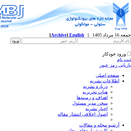
[
Archive
]
English
|
ب
صف
اطلاع
درباره نش
هیات تحری
اهداف و زمینه
سخن مدیر مسئ
اخبار نش
اصول اخلاقی انتشار مق
آرشیو مجله 
کلیه شماره‌های م