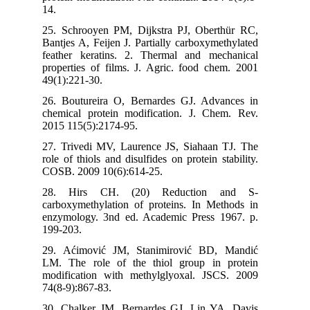
14.
25. Schrooyen PM, Dijkstra PJ, Oberthür 
Bantjes A, Feijen J. Partially carboxymethyl
feather keratins. 2. Thermal and mechani
properties of films. J. Agric. food chem. 
49(1):221-30.
26. Boutureira O, Bernardes GJ. Advances
chemical protein modification. J. Chem. R
2015 115(5):2174-95.
27. Trivedi MV, Laurence JS, Siahaan TJ. 
role of thiols and disulfides on protein stabil
COSB. 2009 10(6):614-25.
28. Hirs CH. (20) Reduction and
carboxymethylation of proteins. In Method
enzymology. 3nd ed. Academic Press 1967.
199-203.
29. Aćimović JM, Stanimirović BD, Man
LM. The role of the thiol group in prot
modification with methylglyoxal. JSCS. 2
74(8-9):867-83.
30. Chalker JM, Bernardes GJ, Lin YA, Da