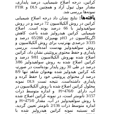
کراتین، درجه اصلاح شیمیایی، درصد پایدا
و
مقدار مول تیول آزاد و هم­چ
FTIR
DLS
نمونه‌ها بررسی
یافته
نتایج نشان داد درجه‌ اصلاح شیمیایی
کراتین در روش آلکیلاسیون 72 درصد و در روش
سولفیدولیز با 66 درصد بوده است. اصلاح
شیمیایی کراتین هیدرولیز شده باعث ک
به­میزان 65/288 درصد و
اگریکاسیون د
pH
3/335 درصدی به­ترتیب برای روش آلکیلاسیون و
روش سولفیدولیز به­دست آمده‌است. بر
پایداری و حفظ محتوی پروتئینی نشان داد، کر
اصلاح شده به­روش آلکیلاسیون 9/81 درصد و
کراتین اصلاح شده به روش سولفیدولیز 3/86
درصد در طی 30 روز پایدار بوده‌است در صورتی­
که کراتین هیدولیز شده به­عنوان شاهد تنها 8/9
درصد از محتوای پروتئینی خود را حفظ کرد
نمونه‌
پایداری داشته‌است. نتیجه‌ 
DLS
محلول کراتین اصلاح شده با روش آلکیلاسیون
و اندازه متوسط ذرات
476/0=
آب، دا
PI
3/157 نانومتر است، در نمونه‌ کراتین اصلاح شده
و
با روش سولفیدولیز در آب، مقدار 47
PI
اندازه‌ متوسط ذرات 2/136 نانومتر تعیین گردید،
با
که نسبت­به نمونه‌ کراتین هیدرولیز 