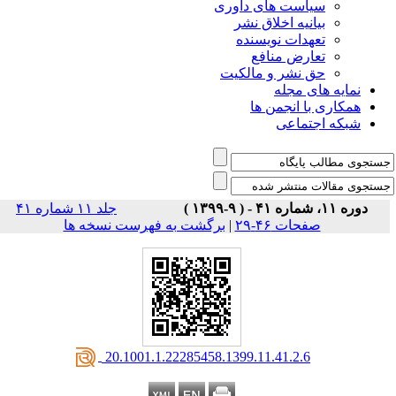
سیاست های داو
بیانیه اخلاق 
تعهدات نویس
تعارض من
حق نشر و مال
نمایه 
همکاری با
شبکه 
جلد ۱۱ شماره ۴۱
برگشت به فهرست نسخه ها
|
صفحات ۴۶
‎ 20.1001.1.22285458.1399.11.41.2.6