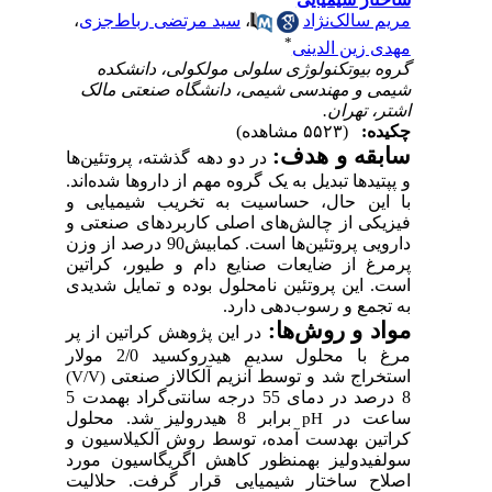
،
سید مرتضی رباط‌جزی
،
مریم سالک‌
*
مهدی زین ال
گروه بیوتکنولوژی سلولی مولکولی، دانش
شیمی و مهندسی شیمی، دانشگاه صنعتی م
اشتر، ته
(۵۵۲۳ مشاهده)
چکی
سابقه‌ و ه
در دو دهه گذشته، پروتئین‌ها
و پپتیدها تبدیل به یک گروه مهم از داروها شده‌
با این حال، حساسیت به تخریب شیمیای
فیزیکی از چالش‌های اصلی کاربردهای صنعت
از وزن
درصد
دارویی پروتئین‌ها است. کماب
پرمرغ از ضایعات صنایع دام و طیور، کرات
است. این پروتئین نامحلول بوده و تمایل شد
به تجمع و رسوب‌دهی د
روش‌ها:
موا
در این پژوهش کراتین از پر
مرغ با محلول سدیم هیدروکسید 2/0 مولار
و توسط آنزیم آلکالاز صنعتی
استخراج
(V/V)
8 درصد در دمای 55 درجه‌ سانتی‌گراد به­مدت 5
برابر 8 هیدرولیز شد. محلول
ساعت 
pH
کراتین به­دست آمده، توسط روش آلکیلاسیو
سولفیدولیز به­منظور کاهش اگریگاسیون م
اصلاح ساختار شیمیایی قرار گرفت. حلا