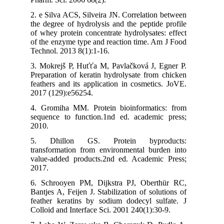
2. e Silva ACS, Silveira JN. Correlation bet
the degree of hydrolysis and the peptide pro
of whey protein concentrate hydrolysates: ef
of the enzyme type and reaction time. Am J 
Technol. 2013 8(1):1-16.
3. Mokrejš P, Huťťa M, Pavlačková J, Egne
Preparation of keratin hydrolysate from chi
feathers and its application in cosmetics. J
2017 (129):e56254.
4. Gromiha MM. Protein bioinformatics: f
sequence to function.1nd ed. academic pre
2010.
5. Dhillon GS. Protein byproduc
transformation from environmental burden 
value-added products.2nd ed. Academic Pre
2017.
6. Schrooyen PM, Dijkstra PJ, Oberthür 
Bantjes A, Feijen J. Stabilization of solution
feather keratins by sodium dodecyl sulfat
Colloid and Interface Sci. 2001 240(1):30-9.