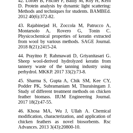
42. Lorber B, Fischer F, Bailly M, Roy H, 
D. Protein analysis by dynamic light scatter
Methods and techniques for students. BAMB
2012 40(6):372-82.
43. Rajabinejad H, Zoccola M, Patrucco
Montarsolo A, Rovero G, Tonin
Physicochemical properties of keratin extra
from wool by various methods. SAGE Journ
2018 8(21):2415-24.
44. Prayitno P, Rahmawati D, Griyanitasar
Sheep wool-derived hydrolyzed keratin f
tannery waste of the tanning industry us
perhydrol. MKKP. 2017 33(2):73-8.
45. Sharma S, Gupta A, Chik SM, Kee 
Podder PK, Subramaniam M, Thuraisingam
Study of different treatment methods on chi
feather biomass. IIUM Engineering Journ
2017 18(2):47-55.
46. Khosa MA, Wu J, Ullah A. Chemi
modification, characterization, and applicatio
chicken feathers as novel biosorbents. 
Advances. 2013 3(43):20800-10.