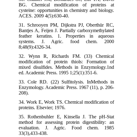
BG. Chemical modification of proteins
cysteine: opportunities in chemistry and biol
ACES. 2009 4(5):630-40.
31. Schrooyen PM, Dijkstra PJ, Oberthür 
Bantjes A, Feijen J. Partially carboxymethyl
feather keratins. 1. Properties in aque
systems. J. Agric. food chem. 2
8;48(9):4326-34.
32. Wynn R, Richards FM. (33) Chemi
modification of protein thiols: Formation
mixed disulfides. Methods in Enzymology.
ed. Academic Press. 1995 1;25(1):351-6.
33. Cole RD. (22) Sulfitolysis. InMethods
Enzymology. Academic Press. 1967 (11), p. 
208).
34. Work E, Work TS. Chemical modificatio
proteins. Elsevier; 1976.
35. Rothenbuhler E, Kinsella J. The pH-S
method for assessing protein digestibility
evaluation. J. Agric. Food chem. 1
33(3),433-438.