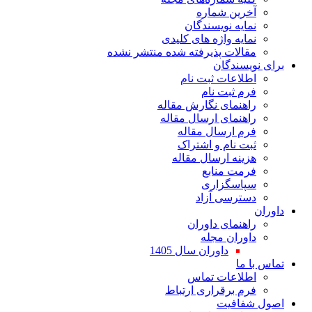
آخرین شم
نمایه نویسند
نمایه واژه های کل
مقالات پذیرفته شده منتشر ن
برای ن
اطلاعات ثبت 
فرم ثبت 
راهنمای نگارش مق
راهنمای ارسال مق
فرم ارسال مق
ثبت نام و اشت
هزینه ارسال مق
فرمت من
سپاسگزا
دسترسی آ
راهنمای داو
داوران م
داوران سال 1405
ت
اطلاعات تم
فرم برقراری ارت
اصول