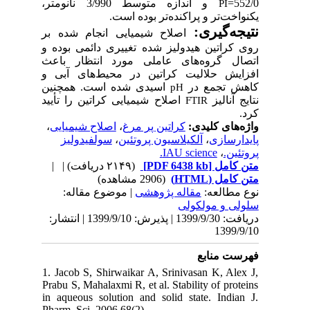
و اندازه‌ متوسط 3/990 نانومتر،
55
PI
یکنواخت‌تر و پراکنده‌تر بوده 
نتیجه‌گی
اصلاح شیمیایی انجام شده بر
روی کراتین هیدولیز شده تغییری دائمی بود
اتصال گروه‌های عاملی مورد انتظار ب
افزایش حلالیت کراتین در محیط‌های آب
‌ اسیدی شده است. هم­چنین
کاهش تجمع
pH
اصلاح شیمیایی کراتین را تأیید
نتایج آن
FTIR
،
اصلاح شیمیایی
،
کراتین پر مرغ
واژه‌های کل
سولفیدولیز
،
آلکیلاسیون پروتئین
،
پایدار‌
IAU science.
،
پروت
| |
(۲۱۴۹ دریافت)
[PDF 6438 kb]
متن ک
(2906 مشاهده)
متن کامل (
| موضوع مقاله:
مقاله پژوهشی
نوع مطال
سلولی و مولک
دریافت: 1399/9/30 | پذیرش: 1399/9/10 | انتشار:
1399/
فهرست من
1. Jacob S, Shirwaikar A, Srinivasan K, Ale
Prabu S, Mahalaxmi R, et al. Stability of prot
in aqueous solution and solid state. India
Pharm. Sci. 2006 68(2).