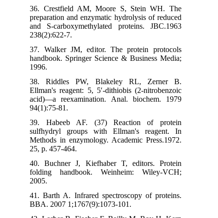
36. Crestfield AM, Moore S, Stein WH. 
preparation and enzymatic hydrolysis of red
and S-carboxymethylated proteins. JBC.1
238(2):622-7.
37. Walker JM, editor. The protein protoc
handbook. Springer Science & Business Med
1996.
38. Riddles PW, Blakeley RL, Zerner
Ellman's reagent: 5, 5′-dithiobis (2-nitroben
acid)—a reexamination. Anal. biochem. 1
94(1):75-81.
39. Habeeb AF. (37) Reaction of prot
sulfhydryl groups with Ellman's reagent.
Methods in enzymology. Academic Press.19
25, p. 457-464.
40. Buchner J, Kiefhaber T, editors. Prot
folding handbook. Weinheim: Wiley-V
2005.
41. Barth A. Infrared spectroscopy of prote
BBA. 2007 1;1767(9):1073-101.