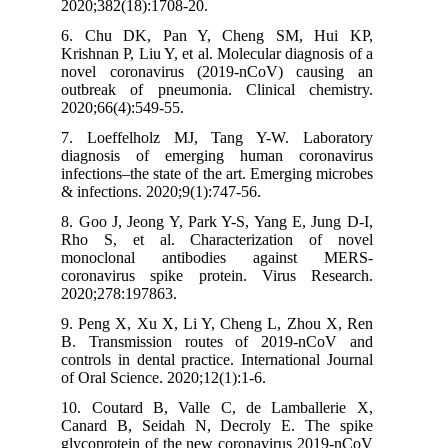
2020;382(18):1708-20.
6. Chu DK, Pan Y, Cheng SM, Hui 
Krishnan P, Liu Y, et al. Molecular diagnosis 
novel coronavirus (2019-nCoV) causing
outbreak of pneumonia. Clinical chemist
2020;66(4):549-55.
7. Loeffelholz MJ, Tang Y-W. Laborat
diagnosis of emerging human coronavi
infections–the state of the art. Emerging micr
& infections. 2020;9(1):747-56.
8. Goo J, Jeong Y, Park Y-S, Yang E, Jung 
Rho S, et al. Characterization of no
monoclonal antibodies against ME
coronavirus spike protein. Virus Resear
2020;278:197863.
9. Peng X, Xu X, Li Y, Cheng L, Zhou X, 
B. Transmission routes of 2019-nCoV 
controls in dental practice. International Jou
of Oral Science. 2020;12(1):1-6.
10. Coutard B, Valle C, de Lamballerie
Canard B, Seidah N, Decroly E. The sp
glycoprotein of the new coronavirus 2019-