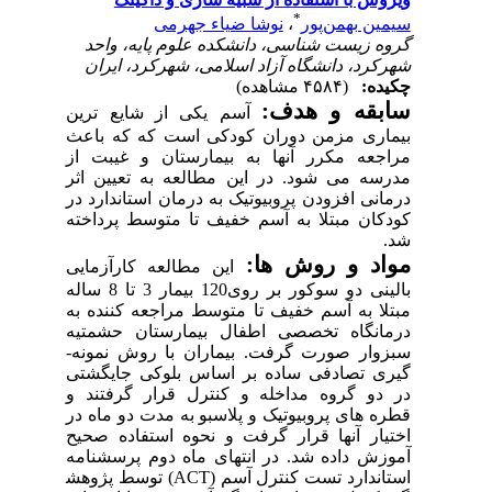
*
نوشا ضیاء جهرمی
،
ن بهمن‌پور
ه زیست شناسی، دانشکده علوم پایه، واحد
رد، دانشگاه آزاد اسلامی، شهرکرد، ایران
یده
(۴۵۸۴ مشاهده)
ابقه و هدف
آسم یکی از شایع­ ترین
اری مزمن دوران کودکی است که که باعث
جعه مکرر آن­ها به بیمارستان و غیبت از
سه می­ شود. در این مطالعه به تعیین اثر
نی افزودن پروبیوتیک به درمان استاندارد در
کان مبتلا به آسم خفیف تا متوسط پرداخته
اد و روش­ ها
این مطالعه کارآزمایی
بالینی دو سوکور بر روی120 بیمار 3 تا 8 ساله
لا به آسم خفیف تا متوسط مراجعه­ کننده به
انگاه تخصصی اطفال بیمارستان حشمتیه
ار صورت گرفت. بیماران با روش نمونه­
ی تصادفی ساده بر اساس بلوکی جای­گشتی
دو گروه مداخله و کنترل قرار گرفتند و
­ های پروبیوتیک و پلاسبو به­ مدت دو ماه در
یار آن­ها قرار گرفت و نحوه استفاده صحیح
زش داده شد. در انتهای ماه دوم پرسش­نامه
) توسط پژوهش
ACT
ستاندارد تست کنترل آسم