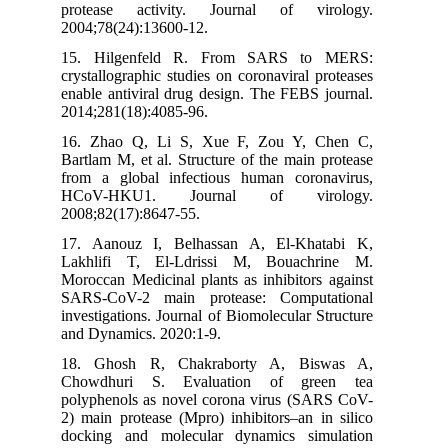
protease activity. Journal of virolo
2004;78(24):13600-12.
15. Hilgenfeld R. From SARS to ME
crystallographic studies on coronaviral prote
enable antiviral drug design. The FEBS jour
2014;281(18):4085-96.
16. Zhao Q, Li S, Xue F, Zou Y, Chen
Bartlam M, et al. Structure of the main prot
from a global infectious human coronavir
HCoV-HKU1. Journal of virolo
2008;82(17):8647-55.
17. Aanouz I, Belhassan A, El-Khatabi
Lakhlifi T, El-Ldrissi M, Bouachrine
Moroccan Medicinal plants as inhibitors aga
SARS-CoV-2 main protease: Computatio
investigations. Journal of Biomolecular Struc
and Dynamics. 2020:1-9.
18. Ghosh R, Chakraborty A, Biswas
Chowdhuri S. Evaluation of green 
polyphenols as novel corona virus (SARS C
2) main protease (Mpro) inhibitors–an in si
docking and molecular dynamics simulat