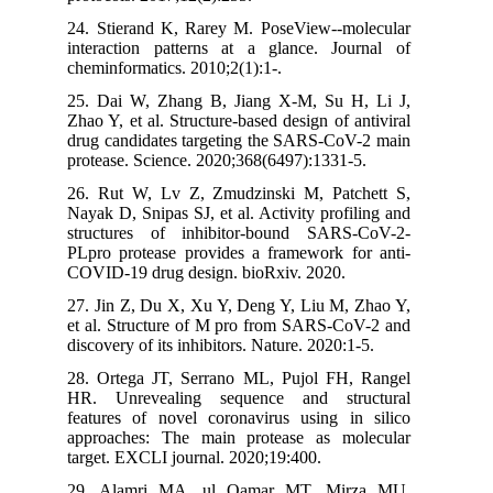
24. Stierand K, Rarey M. PoseView--molecu
interaction patterns at a glance. Journal
cheminformatics. 2010;2(1):1-.
25. Dai W, Zhang B, Jiang X-M, Su H, Li
Zhao Y, et al. Structure-based design of antiv
drug candidates targeting the SARS-CoV-2 
protease. Science. 2020;368(6497):1331-5.
26. Rut W, Lv Z, Zmudzinski M, Patchett
Nayak D, Snipas SJ, et al. Activity profiling
structures of inhibitor-bound SARS-CoV
PLpro protease provides a framework for a
COVID-19 drug design. bioRxiv. 2020.
27. Jin Z, Du X, Xu Y, Deng Y, Liu M, Zha
et al. Structure of M pro from SARS-CoV-2
discovery of its inhibitors. Nature. 2020:1-5.
28. Ortega JT, Serrano ML, Pujol FH, Ran
HR. Unrevealing sequence and structu
features of novel coronavirus using in si
approaches: The main protease as molecu
target. EXCLI journal. 2020;19:400.
29. Alamri MA, ul Qamar MT, Mirza 