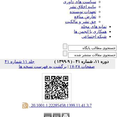
است های داوری
نیه اخلاق نشر
دات نویسنده
رض منافع
نشر و مالکیت
ی مجله
 انجمن ها
تماعی
جلد ۱۱ شماره ۴۱
برگشت به فهرست نسخه ها
|
ات ۲۸-۱۷
‎ 20.1001.1.22285458.1399.11.41.3.7