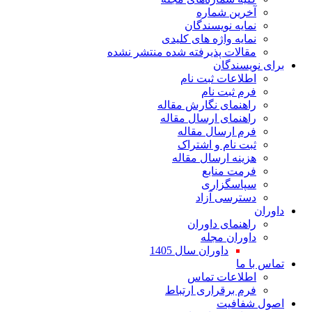
ین شماره
یه نویسندگان
یه واژه های کلیدی
لات پذیرفته شده منتشر نشده
سندگان
اعات ثبت نام
 ثبت نام
نمای نگارش مقاله
نمای ارسال مقاله
 ارسال مقاله
 نام و اشتراک
نه ارسال مقاله
ت منابع
اسگزاری
رسی آزاد
نمای داوران
ران مجله
داوران سال 1405
ا
لاعات تماس
 برقراری ارتباط
افیت