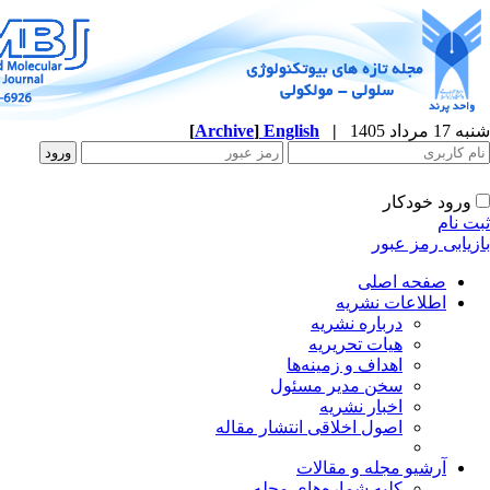
شنبه 17 مرداد 1405
|
English
]
Archive
[
ورود خودکار
ثبت نام
بازیابی رمز عبور
صفحه اصلی
اطلاعات نشریه
درباره نشریه
هیات تحریریه
اهداف و زمینه‌ها
سخن مدیر مسئول
اخبار نشریه
اصول اخلاقی انتشار مقاله
آرشیو مجله و مقالات
کلیه شماره‌های مجله