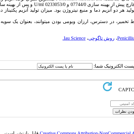
ینه سازی 07744/0 و 0233053/0
U/ml
و پس از بهینه سا
ید هر دو آنزیم دما و منبع نیتروژن بود. میزان تولید آنزیم پکتیناز 
 تخمیر، در دسترس، ارزان وبومی بودن میتوانند، بعنوان یک سویه 
Penicill
،
روش تاگوچی
،
Iau Science.
ا پست الکترونیک شما:
Creative Commons Attribution-NonCommercial 4.0
قابل بازنشر است.