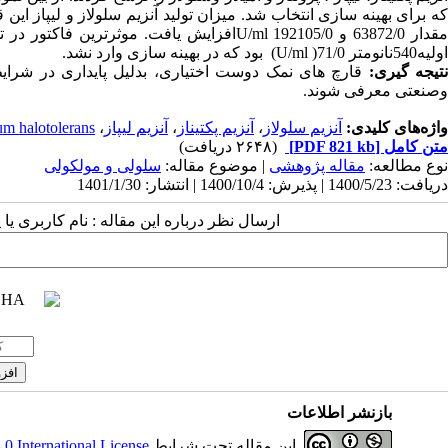
ه برای بهینه سازی انتخاب شد. میزان تولید آنزیم سلولاز و لیپاز این قارچ پیش از به
قدار 63872/0 و 192105/0
U/ml
افزایش یافت. موثرترین فاکتور در تول
اولیه540نانومتر
71/0
)
(U/ml
بود که در بهینه سازی وارد نشد.
تیجه گیری:
قارچ های نمک دوست اختیاری، بدلیل پایداری در شرایط
وصنعتی معرفی شوند.
واژه‌های کلیدی:
آنزیم سلولاز
،
آنزیم پکتیناز
،
آنزیم لیپاز
،
ium halotolerans
متن کامل
[PDF 821 kb]
(۲۶۴۸ دریافت)
نوع مطالعه:
مقاله پژوهشی
| موضوع مقاله:
سلولی و مولکولی
دریافت: 1400/5/23 | پذیرش: 1400/10/4 | انتشار: 1401/1/30
ارسال نظر درباره این مقاله : نام کاربری ی
بازنشر اطلاعات
این مقاله تحت شرایط
 International License