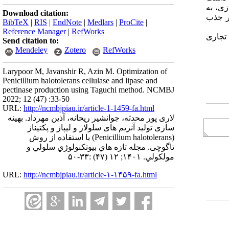
زی، به
Download citation:
در جذب
BibTeX
|
RIS
|
EndNote
|
Medlars
|
ProCite
|
Reference Manager
|
RefWorks
تجاری
Send citation to:
Mendeley
Zotero
RefWorks
Larypoor M, Javanshir R, Azin M. Optimization of
Penicillium halotolerans cellulase and lipase and
pectinase production using Taguchi method. NCMBJ
2022; 12 (47) :33-50
URL:
http://ncmbjpiau.ir/article-1-1459-fa.html
لاری پور محدثه، جوانشیر ریحانه، آذین مهرداد. بهینه
سازی تولید آنزیم های سلولاز و لیپاز و پکتیناز
(Penicillium halotolerans) با استفاده از روش
تاگوچی. مجله تازه هاي بيوتكنولوژي سلولي و
مولكولي. ۱۴۰۱; ۱۲ (۴۷) :۳۳-۵۰
URL:
http://ncmbjpiau.ir/article-۱-۱۴۵۹-fa.html