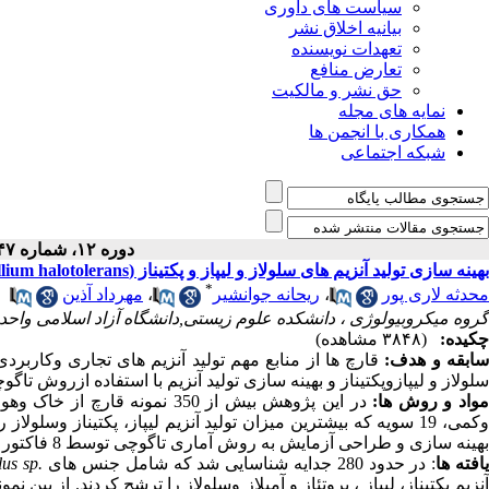
سیاست های داوری
بیانیه اخلاق نشر
تعهدات نویسنده
تعارض منافع
حق نشر و مالکیت
نمایه های مجله
همکاری با انجمن ها
شبکه اجتماعی
دوره ۱۲، شماره ۴۷ - ( ۴-۱۴۰۱ )
بهینه سازی تولید آنزیم های سلولاز و لیپاز و پکتیناز (Penicillium halotolerans) با استفاده از روش تاگوچی
*
محدثه لاری پور
،
ریحانه جوانشیر
،
مهرداد آذین
گروه میکروبیولوژی ، دانشکده علوم زیستی,دانشگاه آزاد اسلامی واحد ت
چکیده:
(۳۸۴۸ مشاهده)
ابقه و هدف:
قارچ ها
از منابع مهم تولید آنزیم های تجاری وکارب
سلولاز و لیپازوپکتیناز و بهینه سازی تولید آنزیم با استفاده ازروش ت
واد و روش ها:
در این پژوهش بیش از 350 نمو
کمی، 19 سویه که بیشترین میزان تولید آنزیم لیپاز، پکتیناز وسلولاز را داشت، با تکنیک مولکولی شناسایی شد.
بهینه سازی و طراحی آزمایش به روش آماری تاگوچی توسط 8 فاکتور در سه سطح برای تولید دوآنزیم سلولاز ولیپازبرای بهترین سویه انجام شد.
افته ها
:
در حدود 280 جدایه شناسایی شد که شامل جنس های
lus sp.
نزیم پکتیناز، لیپاز ، پروتئاز و آمیلاز وسلولاز را ترشح کردند.
از بین نمو