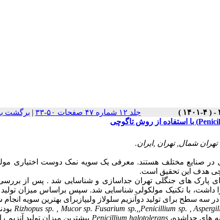
جلد ۱۲ شماره ۴۷ صفحات ۵۰-۳۳
|
برگشت به
هران شمال, تهران ,ایران.
ردی در صنایع مختلف هستند. معرفی یک سویه نمک دوست اختیاری مولد
اگوچی هدف این تحقیق است.
نه قارچ از خاک وهوای پارک های جنگلی تهران جداسازی و شناسایی شد . پس از برر
سپس براساس میزان تولید آ
Aspergil
,
Penicillium sp.
,
Fusarium sp.,
Mucor sp.
,
Rizhopus sp.
بودند
نه های جداشده،
Penicillium halotolerans
بیشترین میزان تولید آنزیم ر