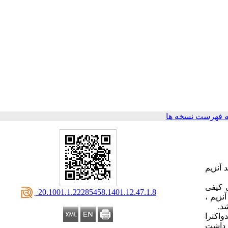
 فهرست نسخه ها
 آنزیم
سی کیفی
‎ 20.1001.1.22285458.1401.12.47.1.8
نزیم ،
واکثرا
ا داشت