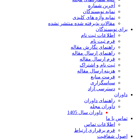
ین شماره
یه نویسندگان
یه واژه های کلیدی
لات پذیرفته شده منتشر نشده
سندگان
اعات ثبت نام
 ثبت نام
نمای نگارش مقاله
نمای ارسال مقاله
 ارسال مقاله
 نام و اشتراک
نه ارسال مقاله
ت منابع
اسگزاری
رسی آزاد
نمای داوران
ران مجله
داوران سال 1405
ا
لاعات تماس
 برقراری ارتباط
افیت