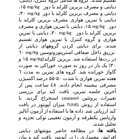
م شدند. گروه ها شامل گروه کنترل، دیابتی،
تی و مصرف بربرین کلراید با دوز
۱۵
،
mg/kg
تی و مصرف بربرین کلراید با دوز
۳۰،
mg/kg
بتی با تمرین هوازی
مصرف بربرین کلراید با
ز
۱۵، دیابتی با تمرین هوازی و
مصرف
mg/kg
ین کلراید با دوز
۳۰، دیابتی با تمرین
mg/kg
زی و گروه کنترل با تمرین هوازی تقسیم
د.
برای دیابتی کردن گروه­های دیابتی از
یق
داخل
صفاقی
استرپتوزوتوسین
٦۰
mg/Kg
رت
ها استفاده
شد. بربرین کلراید(
۱۵ و
mg/Kg
یک بار در روز به صورت خوراکی به صورت
گاواژ خورانده شد. گروه های تمرین به مدت ٦
 تمرین هوازی با
شدت ۵۰-۵۵ درصد اکسیژن
فی بیشینه
انجام دادند. ٤٨ ساعت پس از
ین جلسه تمرین، بافت کبد برای بررسی
یرات پروتئین
استخراج گردید. با
caspase3
فاده از روش
میزان آپوپتوز در بافت
TUNEL
ارزیابی شد.
داده ها
با
استفاده
از
آزمون آنالیز
یانس یک­طرفه و آزمون تعقیبی توکی تجزیه و
ل شدند.
ته ها:
در مطالعه حاضر موش­های دیابتی
یش معنی­داری را در آپوپتوز بافت کبد و بیان