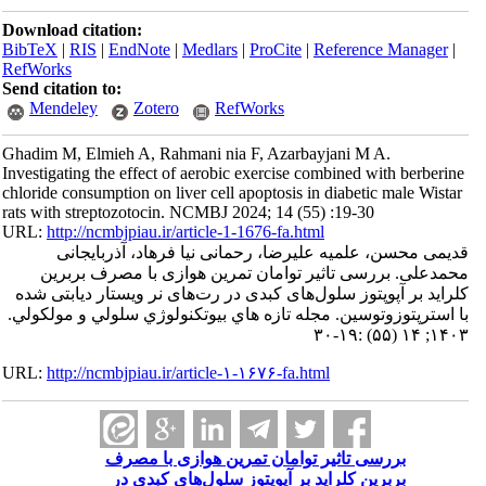
Download citation:
BibTeX
|
RIS
|
EndNote
|
Medlars
|
ProCite
|
Referenc
RefWorks
Send citation to:
Mendeley
Zotero
RefWorks
Ghadim M, Elmieh A, Rahmani nia F, Azarbayjani M 
Investigating the effect of aerobic exercise combined w
chloride consumption on liver cell apoptosis in diabetic
rats with streptozotocin. NCMBJ 2024; 14 (55) :19-30
URL:
http://ncmbjpiau.ir/article-1-1676-fa.html
علمیه علیرضا، رحمانی نیا فرهاد، آذربایجانی
رسی تاثیر توامان تمرین هوازی با مصرف بربرین
وپتوز سلول‌های کبدی در رت‌های نر ویستار دیابتی شده
توسین. مجله تازه هاي بيوتكنولوژي سلولي و مولكولي.
URL:
http://ncmbjpiau.ir/article-۱-۱۶۷۶-fa.html
سی تاثیر توامان تمرین هوازی با مصرف
ین کلراید بر آپوپتوز سلول‌های کبدی در