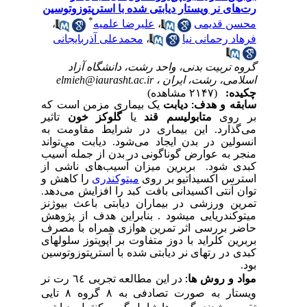
ای نر ویستار دیابتی شده با استرپتوزوتوسین
*
ن قدیمی
،
علیرضا علمیه
،
د رحمانی نیا
،
محمدعلی آذربایجانی
 تربیت بدنی، واحد رشت، دانشگاه آزاد
امی، رشت، ایران ،
elmieh@iaurasht.ac.ir
ده:
(۲۱۴۷ مشاهده)
قه و هدف
:
دیابت
یک بیماری مزمن است که
روی
متابولیسم قند
یا
گلوکز خون
تاثیر
گذارد. این بیماری در شرایط مقاومت به
ولین در بدن ایجاد می‌شود. دیابت می‌تواند
ر به عوارض گوناگونی در بدن از جمله آسیب
ی شود.
بربرین میزان آسیب‌های ناشی از
رس اکسید
اتیو
بر روی
میتوکندری
را کاهش و
 آنتی اکسیدانی بافت کبد را افزایش می‌دهد
.
ین ورزشی در بیماران دیابتی باعث بیوژنز
وکندریایی می­شود . بنابراین هدف از پژوهش
ر بررسی اثر تمرین هوازی همراه با مصرف
ین کلراید با دوز متفاوت بر آپوپتوز سلول­های
 در رت­های نر دیابتی شده با استرپتوزوتوسین
د و روش ها
در
این
مطالعه
تجربی ٦٤ رت نر
:
ویستار به صورت تصادفی به ٨ گروه ٨ تایی