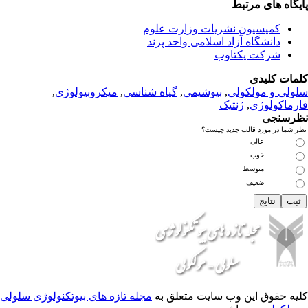
بط
 نشریات وزارت علوم
زاد اسلامی واحد پرند
تاوب
لی
,
بیوشیمی
,
گیاه شناسی
,
میکروبیولوژی
,
نتیک
 جدید چیست؟
 وب سایت متعلق به
مجله تازه های بیوتکنولوژی سلولی