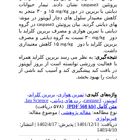
تئین
نشان دادند. تیمار حیوانات
caspase3
تی با بربرین در دوز
۱۵ و ۳۰
منجر به
mg/Kg
 معنی­دار سلول های دچار آپوپتوز در موش­
دیابتی گردید. بیان پروتیئن
در گروه
caspase3
تی با تمرین هوازی و
مصرف بربرین کلراید با
ز
۳۰
نسبت به گروه دیابتی و مصرف
mg/kg
ین کلراید با دوز
۱۵
کاهش معنی­داری
mg/kg
ت.
ه‌گیری:
به نظر می رسد بربرین کلراید همراه
فعالیت ورزشی توانسته
است
از بروز آپوپتوز
بافت کبد پیشگیری کند و آسیب کبد ناشی از
ت را بهبود بخشد.
‌های کلیدی:
تمرین هوازی
،
بربرین کلراید
،
توز
،
caspase3
،
رت های دیابتی
،
Iau Science.
 کامل
[PDF 568 kb]
(۵۷۸ دریافت)
 مطالعه:
مقاله پژوهشی
| موضوع مقاله:
یولوژی
دریافت: 1401/12/11 | پذیرش: 1402/4/17 | انتشار:
1403/