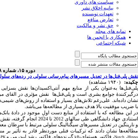
سیاست های داوری
بیانیه اخلاق نشر
تعهدات نویسنده
تعارض منافع
حق نشر و مالکیت
نمایه های مجله
همکاری با انجمن ها
شبکه اجتماعی
دوره ۱۵، شماره ۵۸ - ( ۱-۱۴۰۴ )
نقش پلی‌فنل‌ها در تعدیل مسیرهای پیام‌رسانی سلولی در رده‌های سلو
چکیده:
(۱۹۴۰ مشاهده)
لی‌فنل
ها به‌عنوان یکی از منابع مهم آنتی‌اکسیدان
ها نقش بسزایی د
رگیرکنندۀ جوامع بشری است و پلی‌فنل
ها نقش مؤثری در القای مر
شان داده‌اند. علی
رغم تلاش
های بسیار و استفاده از روش
های شیمی‌در
با ضریب موفقیت بالا هدف بسیاری از مطالعه‌ها می
باشد.
ر این مطالعه که با استفاده از منابع دست اولِ موجود در دادۀ بانک
ه
ستنادی جهاد دانشگاهی طی سال­های 2012 تا 2024 انجام گرفته، نقش پلی‌فنل‌های
و نارینگین
در تعدیل مسیرهای سیگنالینگ سلولی مرتبط با سرطان معده
طالعه‌ها نشان دادند که ترکیبات فنلی موردنظر قادر به تأثیر بر 
،
، فاکتور هسته­ای-
گیرنده‌های فاکتور رشد اپیدرمی
و
APK
kB
Notch
Hipp