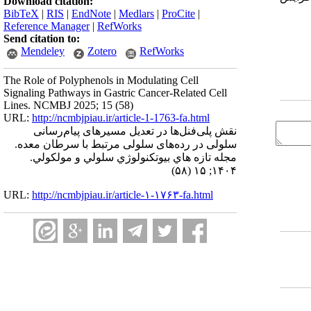
Download citation:
BibTeX
|
RIS
|
EndNote
|
Medlars
|
ProCite
|
Reference Manager
|
RefWorks
Send citation to:
Mendeley
Zotero
RefWorks
The Role of Polyphenols in Modulating Cell
Signaling Pathways in Gastric Cancer-Related Cell
Lines. NCMBJ 2025; 15 (58)
URL:
http://ncmbjpiau.ir/article-1-1763-fa.html
نقش پلی‌فنل‌ها در تعدیل مسیرهای پیام‌رسانی
سلولی در رده‌های سلولی مرتبط با سرطان معده.
مجله تازه هاي بيوتكنولوژي سلولي و مولكولي.
۱۴۰۴; ۱۵ (۵۸)
URL:
http://ncmbjpiau.ir/article-۱-۱۷۶۳-fa.html