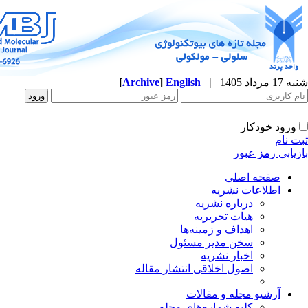
شنبه 17 مرداد 1405
|
English
]
Archive
[
ورود خودکار
ثبت نام
بازیابی رمز عبور
صفحه اصلی
اطلاعات نشریه
درباره نشریه
هیات تحریریه
اهداف و زمینه‌ها
سخن مدیر مسئول
اخبار نشریه
اصول اخلاقی انتشار مقاله
آرشیو مجله و مقالات
کلیه شماره‌های مجله