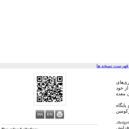
فهرست نسخه ها
ری
های
از خود
ن معده
پایگاه
رکومین
،
Hedge
فزایش