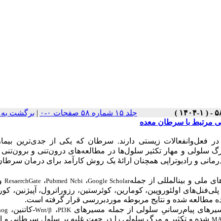
جلد ۱۵ شماره ۵۸ صفحات ۰-۰
|
برگشت به 
لی مرتبط با سرطان معده
ر فعل‌وانفعالات زیستی دارند. سرطان که یکی از جدی
ترین بیما
گ سلولی و مهار تکثیر سلول
ها در مطالعه‌های درون‌تنی و برون‌تنی 
مانی و رادیوتراپی همچنان ارائۀ یک روش کارآمد برای درمان سرطا
ای ملی و بین­المللی از جمله
،
،
و 
ResaerchGate
Pubmed Ncbi
Google Scholar
اولئوروپین، کومارین، کوئرستین، رزوراترول، آپیژنین، کو
 مطالعه شده و نتایج مربوطه موردبررسی قرار گرفته
است.
مسیرهای پیام‌رسانیِ سلولی از جمله مسیرهای
،
-کاتنین،
hog
Wnt/β
PI3K
شده و تکثیر و مرگ سلولی را در جهت غلبه بر سلول سرطانی و ا
M