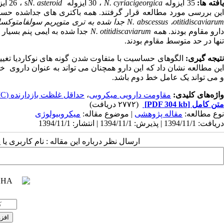
افته ها:
35 ایزوله
N. cyriacigeorgica
، 30 ایزوله
N. asteroid
s
، 26 ایزوله
ین بررسی مورد مطالعه قرار گرفتند. همه باکتری های جداشده حساس 
otitidiscaviaru
،
N. abscessus
جدا شده به
تری متوپریم سولفامتوک
ارو مقاوم بودند. همه
N. otitidiscaviarum
جدا شده به ایمی پنم بسیار م
تنها در حد متوسط مقاوم بودند.
تیجه گیری:
الگوهای حساسیت با متفاوت شدن گونه های نوکاردیا تغییر 
این مطالعه نشان داد که این دارو همچنان می تواند به عنوان داروی خ
و می تواند یک عامل خط دوم باشد.
واژه‌های کلیدی:
مقاومت دارویی میکروبی
،
حداقل غلظت بازدارنده (MIC)
متن کامل
[PDF 304 kb]
(۲۷۷۲ دریافت)
نوع مطالعه:
مقاله پژوهشی
| موضوع مقاله:
میکروبیولوژی
دریافت: 1394/11/1 | پذیرش: 1394/11/1 | انتشار: 1394/11/1
ارسال نظر درباره این مقاله : نام کاربری ی