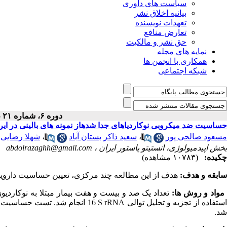
سیاست های داوری
بیانیه اخلاق نشر
تعهدات نویسنده
تعارض منافع
حق نشر و مالکیت
نمایه های مجله
همکاری با انجمن ها
شبکه اجتماعی
دوره ۶، شماره ۲۱ - ( ۱۰-۱۳۹۴ )
حساسیت ضد میکروبی نوکاردیاهای جدا شدهاز نمونه های بالینی در ایر
مسعود صالحی پور
،
سعید ذاکر بستان آباد
،
شهلا رضایی
بخش اپیدمیولوژی، انستیتو پاستور ایران ،
abdolrazaghh@gmail.com
چکیده:
(۱۰۷۸۳ مشاهده)
سابقه و هدف:
هدف از این مطالعه چند مرکزی، تعیین حساسیت دارویی ا
واد و روش ها:
ستفاده از تجزیه و تحلیل توالی
S rRNA
16
انجام شد. تست حساسیت ضد
شد.