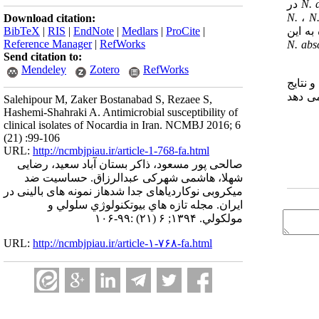
N. 
در
N.
،
N.
Download citation:
ه این
BibTeX
|
RIS
|
EndNote
|
Medlars
|
ProCite
|
Reference Manager
|
RefWorks
N. abs
Send citation to:
Mendeley
Zotero
RefWorks
 نتایج
می دهد
Salehipour M, Zaker Bostanabad S, Rezaee S,
Hashemi-Shahraki A. Antimicrobial susceptibility of
clinical isolates of Nocardia in Iran. NCMBJ 2016; 6
(21) :99-106
URL:
http://ncmbjpiau.ir/article-1-768-fa.html
صالحی پور مسعود، ذاکر بستان آباد سعید، رضایی
شهلا، هاشمی شهرکی عبدالرزاق. حساسیت ضد
میکروبی نوکاردیاهای جدا شدهاز نمونه های بالینی در
ایران. مجله تازه هاي بيوتكنولوژي سلولي و
مولكولي. ۱۳۹۴; ۶ (۲۱) :۹۹-۱۰۶
URL:
http://ncmbjpiau.ir/article-۱-۷۶۸-fa.html