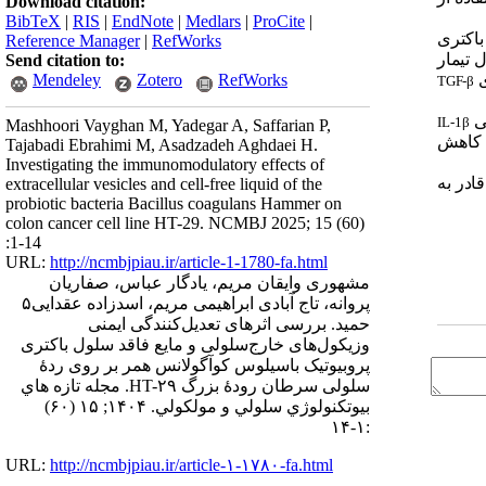
Download citation:
BibTeX
|
RIS
|
EndNote
|
Medlars
|
ProCite
|
باکتری
Reference Manager
|
RefWorks
 فاقدسلول تیمار
Send citation to:
ی
Mendeley
Zotero
RefWorks
TGF-β
بی
IL-1β
Mashhoori Vayghan M, Yadegar A, Saffarian P,
کاهش
Tajabadi Ebrahimi M, Asadzadeh Aghdaei H.
Investigating the immunomodulatory effects of
ادر به‌
extracellular vesicles and cell-free liquid of the
probiotic bacteria Bacillus coagulans Hammer on
colon cancer cell line HT-29. NCMBJ 2025; 15 (60)
:1-14
URL:
http://ncmbjpiau.ir/article-1-1780-fa.html
مشهوری وایقان مریم، یادگار عباس، صفاریان
پروانه، تاج آبادی ابراهیمی مریم، اسدزاده عقدایی۵
حمید. بررسی اثرهای تعدیل‌کنندگی ایمنی
وزیکول‌های خارج‌سلولی و مایع فاقد سلول باکتری
پروبیوتیک باسیلوس کوآگولانس همر بر روی ردۀ
سلولی سرطان رودۀ بزرگ HT-۲۹. مجله تازه هاي
بيوتكنولوژي سلولي و مولكولي. ۱۴۰۴; ۱۵ (۶۰)
:۱-۱۴
URL:
http://ncmbjpiau.ir/article-۱-۱۷۸۰-fa.html