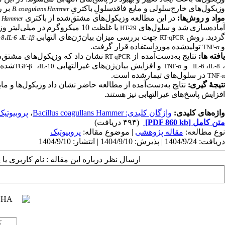
وزیکول‌های خارج‌سلولی و مایع فاقدسلولِ باکتریِ
بر 
B. coagulans Hammer
واد و روش‌ها:
در این
مطالعه وزیکول‌های مشتق‌شده از باکتری
s Hammer
آماده‌سازی شد و سلول‌های
HT-29
ردید. روش
جهت بررسی میزان بیان‌ژن‌های التهابی
،
،
-8
IL-6
IL-1β
RT-qPCR
و
تولیدشده مورداستفاده قرار گرفت.
TNF-α
افته ها:
نتایج به‌دست‌آمده از
نشان داد که وزیکول‌های مشتق‌شد
RT-qPCR
،
و
و افزایش بیان‌ژن‌های غیرالتهابی
،
شده‌ا
TGF-β
IL-10
TNF-α
IL-6
IL-8
در سلول‌های تیمارشده است.
TNF-α
نتیجۀ گیری:
نتایج به‌دست‌آمده از مطالعه حاضر نشان داد وزیکول‌ها و ما
افزایش پاسخ‌های غیرالتهابی نیز هستند.
واژه‌های کلیدی:
واژگان کلیدی: Bacillus coagullans Hammer
،
پروبیوتیک
متن کامل
[PDF 860 kb]
(۴۹۴ دریافت)
نوع مطالعه:
مقاله پژوهشی
| موضوع مقاله:
پروبیوتیک
دریافت: 1404/9/24 | پذیرش: 1404/9/10 | انتشار: 1404/9/10
ارسال نظر درباره این مقاله : نام کاربری ی