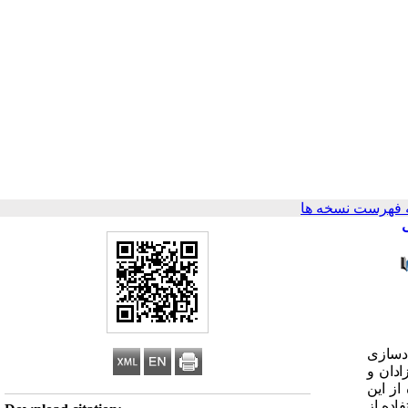
 فهرست نسخه ها
ادسازی
ادان و
از این
اده از