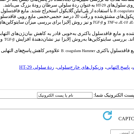
روی سلول‌های
به‌‌عنوان ردۀ سلولیِ سرطان رودۀ بزرگ
می‌باشد.
HT-29
با استفاده از پلی‌اتیلن‌گلایکول استخراج شدند. مایع فاقدسلول 
B. coagulan
با غلظت 10 میکروگرم در میلی‌لیتر وزیکول‌های مشتق‌شده و رقّت 20 درصد حجمی‌حجمی‌ مایعِ رویی
،
،
و
و
نیز روش اِلایزا برای بررسی میزان سایتوکاین‌ها
TGF-β
TNF-α
IL-10
IL
ه و مایعِ فاقدسلول باکتری به‌خوبی قادر به کاهش بیان‌ژن‌های التها
ند. بررسی سایتوکاین‌ها به‌روش اِلایزا نیز نشان‌دهندۀ افزایش
و 
TGF-β
یع فاقدسلولِ باکتری
علاوه‌بر کاهش پاسخ‌های التهابی ق
B. coagulans Hammer
،
پاسخ التهابی
،
وزیکول‌های خارج‌سلولی
،
ردۀ‌ سلولی HT-29
ا پست الکترونیک شما: