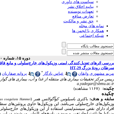
سیاست های داوری
بیانیه اخلاق نشر
تعهدات نویسنده
تعارض منافع
حق نشر و مالکیت
نمایه های مجله
همکاری با انجمن ها
شبکه اجتماعی
دوره ۱۵، شماره ۶۰ - ( ۹-۱۴۰۴ )
بررسی اثرهای تعدیل‌کنندگی ایمنی وزیکول‌های خارج‌سلولی و مایع فا
سرطان رودۀ بزرگ HT-29
*
مریم مشهوری وایقان
،
عباس یادگار
،
پروانه صفاریان
رییس مرکز تحقیقات بیماری های منتقله از غذا و آب، بیماری های گوار
a.yadegar@sbmu.ac.ir
چکیده:
(۱۱۶۷ مشاهده)
چکیده
سابقه و هدف:
باکتری
باسیلوس کوآگولانس همر
(
lus coagulans Hammer
وزیکول‌های خارج‌سلولی می‌باشد. این وزیکول‌ها حاوی پروتئین‌های سطح
افراد دارای نقص سیستم‌ایمنی استفاده از این وزیکول‌های خارج‌سلولی 
وزیکول‌ها باعث ایجاد تغییر و بهبود در پاسخ‌های التهابی می‌شوند. در این