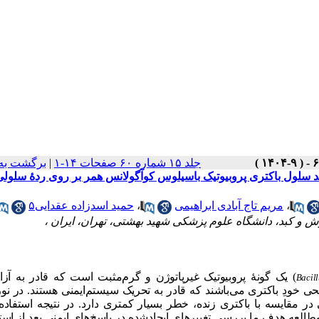
جلد ۱۵ شماره ۶۰ صفحات ۱۴-۱
|
برگشت به
قد سلول باکتری پروبیوتیک باسیلوس کوآگولانس همر بر روی ردۀ سلولی
،
مریم تاج آبادی ابراهیمی
،
حمید اسدزاده عقدایی۵
ش و کبد، دانشگاه علوم پزشکی شهید بهشتی، تهران، ایران ،
)
یک گونۀ
پروبیوتیک
غیرپاتوژن و گرم‌مثبت است که قادر به آز
Bacil
ی خودِ باکتری می‌باشند که قادر به تحریک سیستم‌ایمنی هستند. در نوز
در مقایسه با باکتری زنده، خطر بسیار کمتری دارد. در نتیجه استفاده 
 مطالعه هدف ما بررسی تغییرهای ایجادشده در پاسخ‌های ایمنیِ بعد از استف